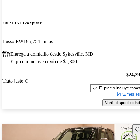
2017 FIAT 124 Spider
Lusso RWD
5,754 millas
Entrega a domicilio desde Sykesville, MD
El precio incluye envío de $1,300
$24,3
Trato justo
El precio incluye tasa
$472/mes es
Verif. disponibilidad
Gu