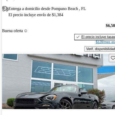
Entrega a domicilio desde Pompano Beach , FL
El precio incluye envío de $1,384
$6,5
Buena oferta
El precio incluye tasa
$128/mes es
Verif. disponibilidad
Gu