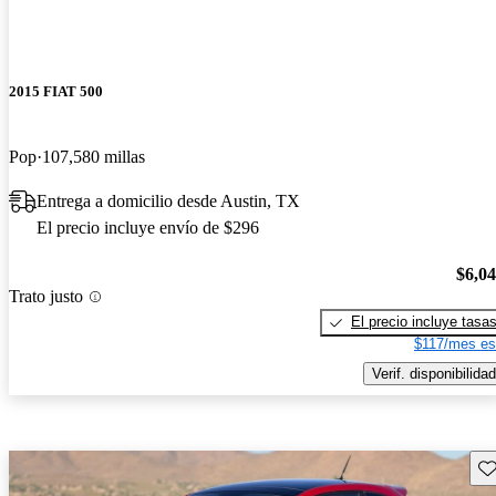
2015 FIAT 500
Pop
107,580 millas
Entrega a domicilio desde Austin, TX
El precio incluye envío de $296
$6,0
Trato justo
El precio incluye tasa
$117/mes es
Verif. disponibilidad
Gu