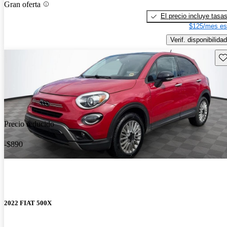
Gran oferta
El precio incluye tasa
$125/mes es
Verif. disponibilidad
Gu
Precio reducido
-$890
2022 FIAT 500X