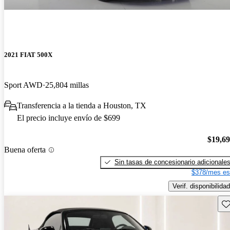
2021 FIAT 500X
Sport AWD
25,804 millas
Transferencia a la tienda a Houston, TX
El precio incluye envío de $699
$19,6
Buena oferta
Sin tasas de concesionario adicionale
$378/mes es
Verif. disponibilidad
Gu