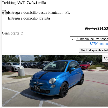
Trekking AWD
74,041 millas
Entrega a domicilio desde Plantation, FL
Entrega a domicilio gratuita
$15,425
$14,5
Gran oferta
El precio incluye tasa
$279/mes es
Verif. disponibilidad
Gu