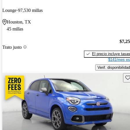
Lounge
97,530 millas
Houston, TX
45 millas
$7,2
Trato justo
El precio incluye tasa
$141/mes es
Verif. disponibilidad
Gu