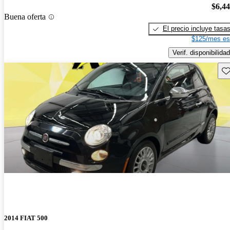
$6,4
Buena oferta
El precio incluye tasa
$125/mes es
Verif. disponibilidad
Gu
2014 FIAT 500