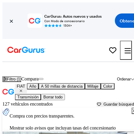
CarGurus: Autos nuevos y usados
Obtene
Con Modo de concesionario
150K+
Autos FIAT usados en venta cerca de
Galveston, TX
Compara
Filtro (1)
Ordenar
FIAT
Año
A 50 millas de distancia
Millaje
Color
Transmisión
Borrar todo
127 vehículos encontrados
Guardar búsque
Compra con precios transparentes.
Mostrar solo avisos que incluyan tasas del concesionario