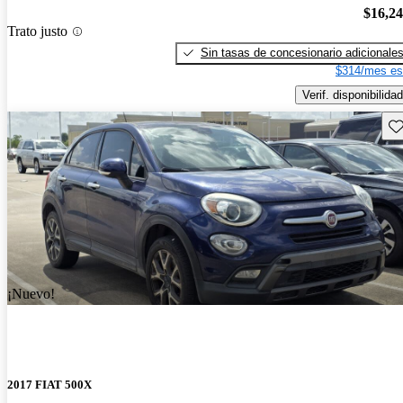
$16,2
Trato justo
Sin tasas de concesionario adicionale
$314/mes es
Verif. disponibilidad
Gu
¡Nuevo!
2017 FIAT 500X