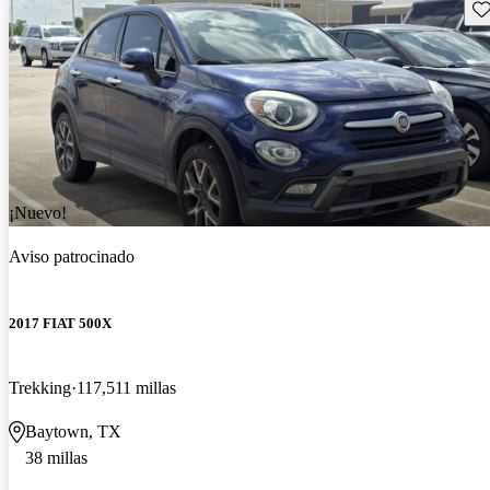
Gu
¡Nuevo!
Aviso patrocinado
2017 FIAT 500X
Trekking
117,511 millas
Baytown, TX
38 millas