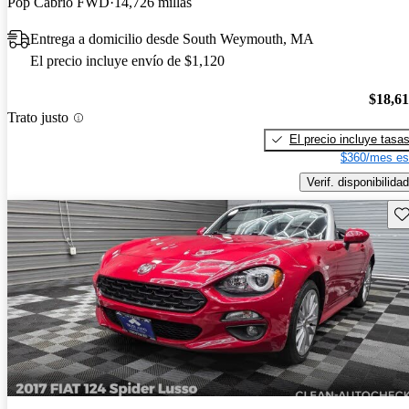
Pop Cabrio FWD
14,726 millas
Entrega a domicilio desde South Weymouth, MA
El precio incluye envío de $1,120
$18,6
Trato justo
El precio incluye tasa
$360/mes es
Verif. disponibilidad
Gu