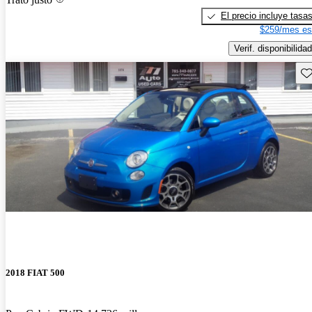
El precio incluye tasa
$259/mes es
Verif. disponibilidad
Gu
2018 FIAT 500