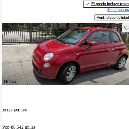
El precio incluye tasa
$202/mes es
Verif. disponibilidad
Gu
¡Nuevo!
2015 FIAT 500
Pop
88,542 millas