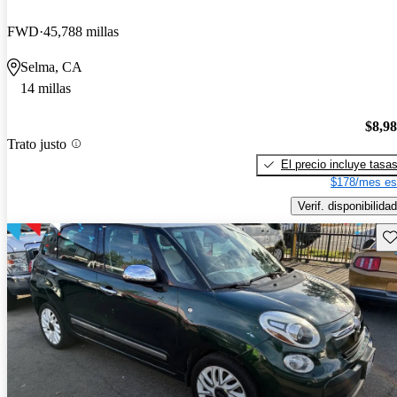
FWD
45,788 millas
Selma, CA
14 millas
$8,9
Trato justo
El precio incluye tasa
$178/mes es
Verif. disponibilidad
Gu