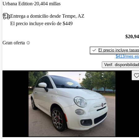
Urbana Edition
20,404 millas
Entrega a domicilio desde Tempe, AZ
El precio incluye envío de $449
$20,9
Gran oferta
El precio incluye tasa
$413/mes es
Verif. disponibilidad
Gu