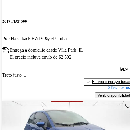
2017 FIAT 500
Pop Hatchback FWD
96,647 millas
Entrega a domicilio desde Villa Park, IL
El precio incluye envío de $2,592
$9,9
Trato justo
El precio incluye tasa
$196/mes es
Verif. disponibilidad
Gu