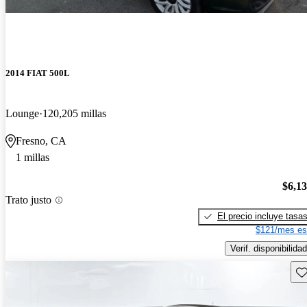
2014 FIAT 500L
Lounge
120,205 millas
Fresno, CA
1 millas
$6,1
Trato justo
El precio incluye tasa
$121/mes es
Verif. disponibilidad
Gu