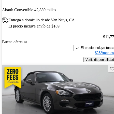
Abarth Convertible
42,880 millas
Entrega a domicilio desde Van Nuys, CA
El precio incluye envío de $189
$11,7
Buena oferta
El precio incluye tasa
$232/mes es
Verif. disponibilidad
Gu