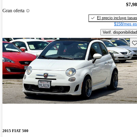
$7,9
Gran oferta
El precio incluye tasa
$158/mes es
Verif. disponibilidad
Gu
2015 FIAT 500