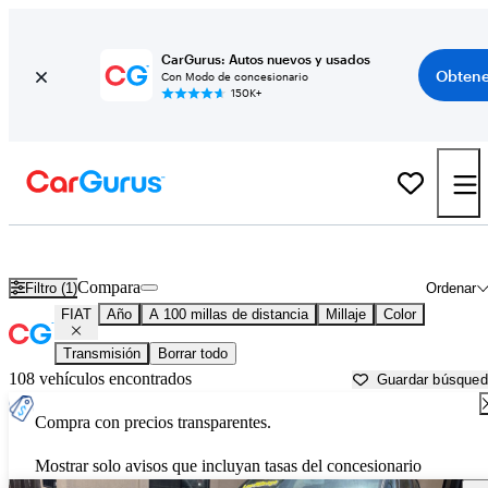
CarGurus: Autos nuevos y usados
Obtene
Con Modo de concesionario
150K+
Autos FIAT usados en venta cerca de
Fresno, CA
Compara
Filtro (1)
Ordenar
FIAT
Año
A 100 millas de distancia
Millaje
Color
Transmisión
Borrar todo
108 vehículos encontrados
Guardar búsque
Compra con precios transparentes.
Mostrar solo avisos que incluyan tasas del concesionario