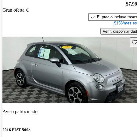
$7,9
Gran oferta
El precio incluye tasa
$158/mes es
Verif. disponibilidad
Gu
Aviso patrocinado
2016 FIAT 500e