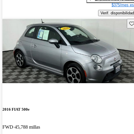
$375/mes es
Verif. disponibilidad
Gu
2016 FIAT 500e
FWD
45,788 millas