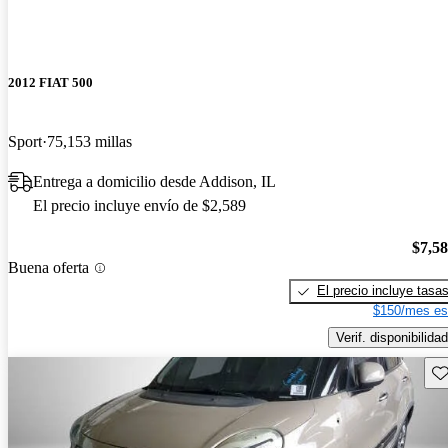
2012 FIAT 500
Sport
75,153 millas
Entrega a domicilio desde Addison, IL
El precio incluye envío de $2,589
$7,5
Buena oferta
El precio incluye tasa
$150/mes es
Verif. disponibilidad
Gu