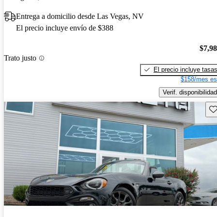
Entrega a domicilio desde Las Vegas, NV
El precio incluye envío de $388
$7,9
Trato justo
El precio incluye tasa
$158/mes es
Verif. disponibilidad
Gu