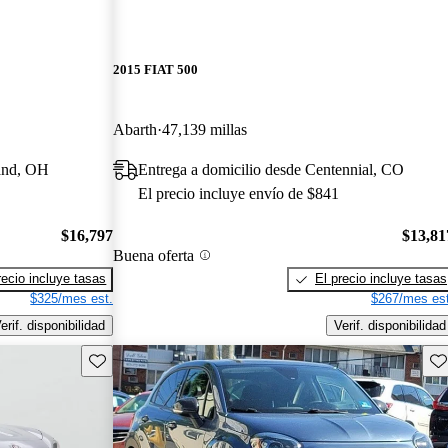
2015 FIAT 500
Abarth
47,139 millas
land, OH
Entrega a domicilio desde Centennial, CO
El precio incluye envío de $841
$16,797
$13,81
Buena oferta
recio incluye tasas
El precio incluye tasas
$325/mes est.
$267/mes est
erif. disponibilidad
Verif. disponibilidad
Guarda este Aviso
Gu