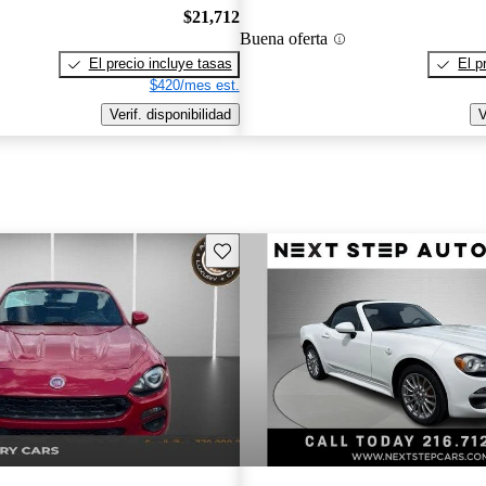
$21,712
Buena oferta
El precio incluye tasas
El p
$420/mes est.
Verif. disponibilidad
V
Guarda este Aviso