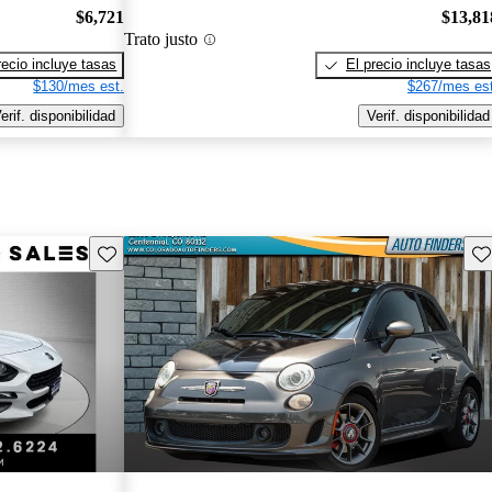
$6,721
$13,81
Trato justo
recio incluye tasas
El precio incluye tasas
$130/mes est.
$267/mes est
erif. disponibilidad
Verif. disponibilidad
Guarda este Aviso
Gu