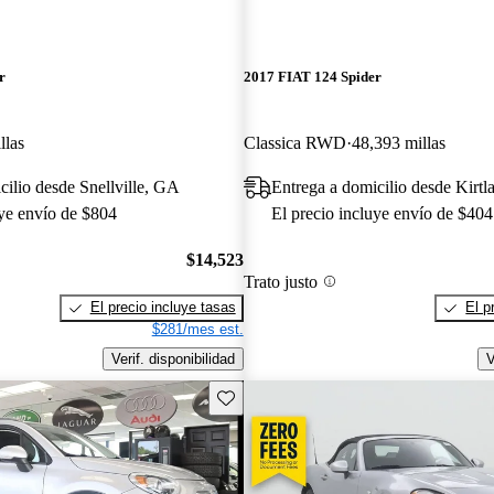
r
2017 FIAT 124 Spider
llas
Classica RWD
48,393 millas
cilio desde Snellville, GA
Entrega a domicilio desde Kirt
uye envío de $804
El precio incluye envío de $404
$14,523
Trato justo
El precio incluye tasas
El p
$281/mes est.
Verif. disponibilidad
V
Guarda este Aviso