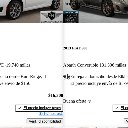
Precio reducido
-$208
2013 FIAT 500
WD
19,740 millas
Abarth Convertible
131,306 millas
cilio desde Burr Ridge, IL
Entrega a domicilio desde Elkha
uye envío de $156
El precio incluye envío de $179
$16,308
Buena oferta
El precio incluye tasas
El p
$316/mes est.
Verif. disponibilidad
V