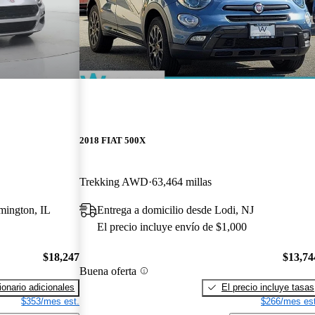
2018 FIAT 500X
Trekking AWD
63,464 millas
omington, IL
Entrega a domicilio desde Lodi, NJ
El precio incluye envío de $1,000
$18,247
$13,74
Buena oferta
onario adicionales
El precio incluye tasas
$353/mes est.
$266/mes est