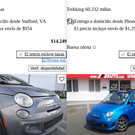
las
Trekking
60,332 millas
cilio desde Stafford, VA
Entrega a domicilio desde Phoe
uye envío de $954
El precio incluye envío de $1,3
$14,249
Buena oferta
El precio incluye tasas
El p
$276/mes est.
Verif. disponibilidad
V
Guarda este Aviso