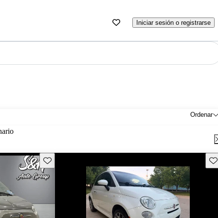
Iniciar sesión o registrarse
Ordenar
nario
Guarda este Aviso
Gu