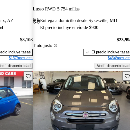
Lusso RWD
5,754 millas
nix, AZ
Entrega a domicilio desde Sykesville, MD
54
El precio incluye envío de $900
$8,103
$23,99
Trato justo
recio incluye tasas
El precio incluye tasas
$157/mes est.
$464/mes est
erif. disponibilidad
Verif. disponibilidad
Guarda este Aviso
Gu