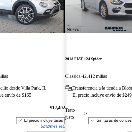
¡Nuevo!
2018 FIAT 124 Spider
illas
Classica
42,412 millas
ilio desde Villa Park, IL
Transferencia a la tienda a Blo
uye envío de $165
El precio incluye envío de $249
$12,492
Trato
justo
El precio incluye tasas
Sin tasas de concesi
$242/mes est.