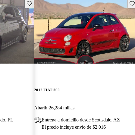
Guarda este Aviso
Gu
2012 FIAT 500
Abarth
26,284 millas
ndo, FL
Entrega a domicilio desde Scottsdale, AZ
El precio incluye envío de $2,016