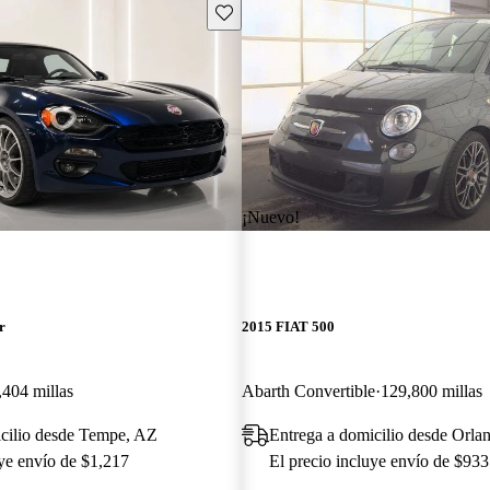
Guarda este Aviso
¡Nuevo!
r
2015 FIAT 500
,404 millas
Abarth Convertible
129,800 millas
icilio desde Tempe, AZ
Entrega a domicilio desde Orla
uye envío de $1,217
El precio incluye envío de $933