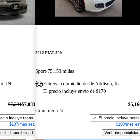
¡Nuevo!
2012 FIAT 500
Sport
75,153 millas
rt, IN
Entrega a domicilio desde Addison, IL
El precio incluye envío de $170
$7,291
$7,083
$5,16
Gran oferta
recio incluye tasas
El precio incluye tasas
$137/mes est.
$100/mes est
erif. disponibilidad
Verif. disponibilidad