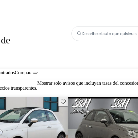
Describe el auto que quisieras
 de
ontrados
Compara
Mostrar solo avisos que incluyan tasas del concesio
cios transparentes.
Guarda este Aviso