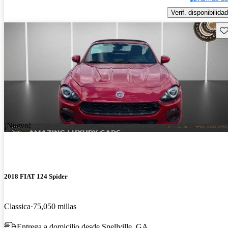
Verif. disponibilidad
Gu
¡Nuevo!
2018 FIAT 124 Spider
Classica
75,050 millas
Entrega a domicilio desde Snellville, GA