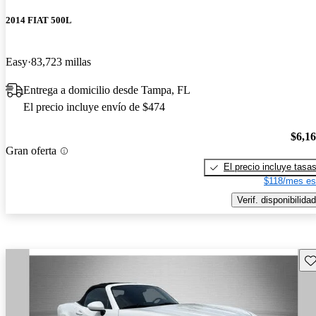
2014 FIAT 500L
Easy
83,723 millas
Entrega a domicilio desde Tampa, FL
El precio incluye envío de $474
$6,1
Gran oferta
El precio incluye tasa
$118/mes es
Verif. disponibilidad
Gu