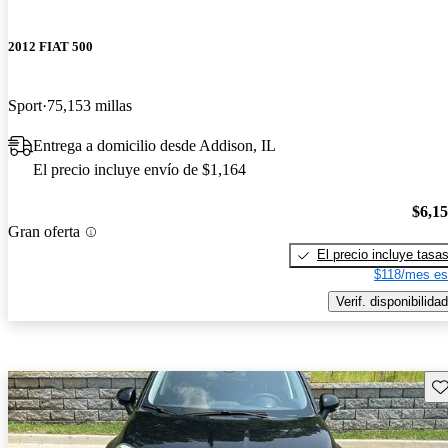
2012 FIAT 500
Sport
75,153 millas
Entrega a domicilio desde Addison, IL
El precio incluye envío de $1,164
$6,1
Gran oferta
El precio incluye tasa
$118/mes es
Verif. disponibilidad
Gu