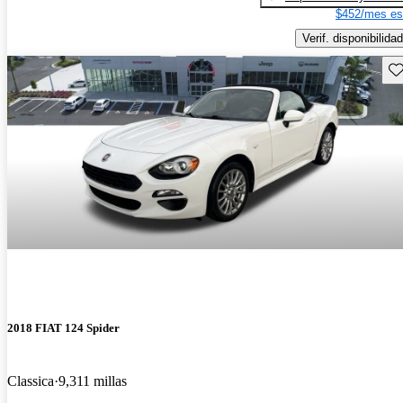
$452/mes es
Verif. disponibilidad
Gu
2018 FIAT 124 Spider
Classica
9,311 millas