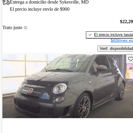
Entrega a domicilio desde Sykesville, MD
El precio incluye envío de $900
$22,2
Trato justo
El precio incluye tasa
$426/mes es
Verif. disponibilidad
Gu