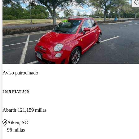
Gu
Aviso patrocinado
2015 FIAT 500
Abarth
121,159 millas
Aiken, SC
96 millas