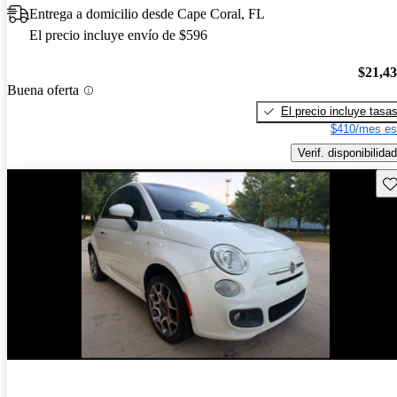
Entrega a domicilio desde Cape Coral, FL
El precio incluye envío de $596
$21,4
Buena oferta
El precio incluye tasa
$410/mes es
Verif. disponibilidad
Gu
¡Nuevo!