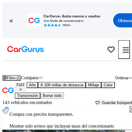
CarGurus: Autos nuevos y usados
Obtene
Con Modo de concesionario
150K+
Autos FIAT usados en venta cerca de
Beaufort, SC
Compara
Filtro (1)
Ordenar
FIAT
Año
A 100 millas de distancia
Millaje
Color
Transmisión
Borrar todo
143 vehículos encontrados
Guardar búsque
Compra con precios transparentes.
Mostrar solo avisos que incluyan tasas del concesionario