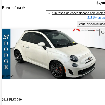
$7,9
Buena oferta
Sin tasas de concesionario adicionale
$151/mes es
Verif. disponibilidad
Gu
¡Nuevo!
2018 FIAT 500