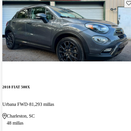
Gu
2018 FIAT 500X
Urbana FWD
81,293 millas
Charleston, SC
48 millas