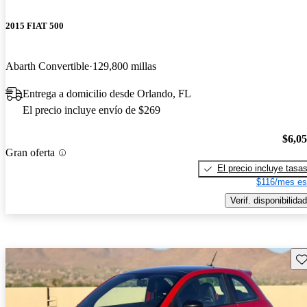
2015 FIAT 500
Abarth Convertible
129,800 millas
Entrega a domicilio desde Orlando, FL
El precio incluye envío de $269
$6,0
Gran oferta
El precio incluye tasa
$116/mes es
Verif. disponibilidad
Gu