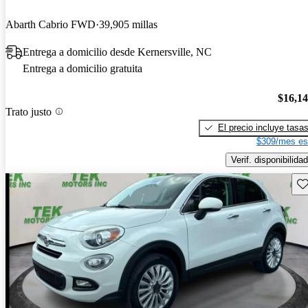
Abarth Cabrio FWD
39,905 millas
Entrega a domicilio desde Kernersville, NC
Entrega a domicilio gratuita
$16,1
Trato justo
El precio incluye tasa
$309/mes es
Verif. disponibilidad
Gu