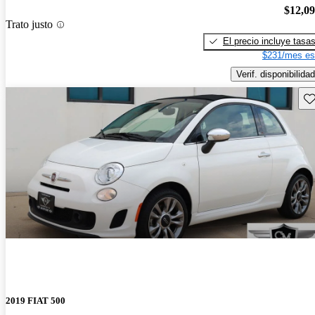
$12,0
Trato justo
El precio incluye tasa
$231/mes es
Verif. disponibilidad
Gu
2019 FIAT 500