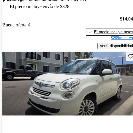
El precio incluye envío de $328
$14,0
Buena oferta
El precio incluye tasa
$269/mes es
Verif. disponibilidad
Gu