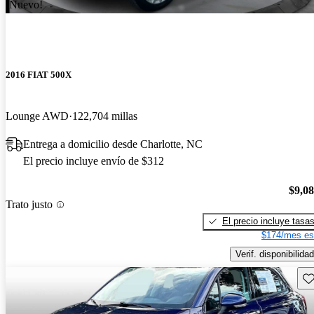
¡Nuevo!
2016 FIAT 500X
Lounge AWD
122,704 millas
Entrega a domicilio desde Charlotte, NC
El precio incluye envío de $312
$9,0
Trato justo
El precio incluye tasa
$174/mes es
Verif. disponibilidad
Gu