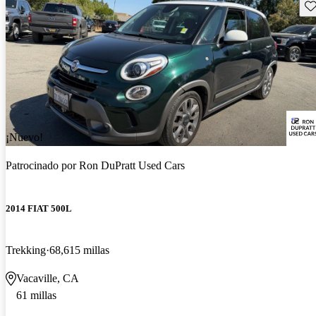
Gu
¡Nuevo!
Patrocinado por
Ron DuPratt Used Cars
2014 FIAT 500L
Trekking
68,615 millas
Vacaville, CA
61 millas