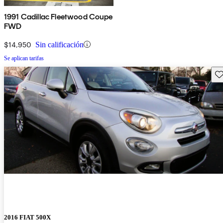
1991 Cadillac Fleetwood Coupe
FWD
$14,950
Sin calificación
Se aplican tarifas
Gu
2016 FIAT 500X