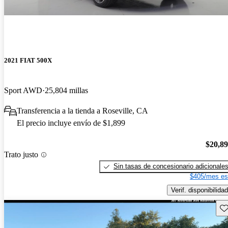
2021 FIAT 500X
Sport AWD
25,804 millas
Transferencia a la tienda a Roseville, CA
El precio incluye envío de $1,899
$20,8
Trato justo
Sin tasas de concesionario adicionale
$405/mes es
Verif. disponibilidad
Gu