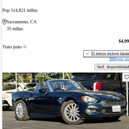
Pop
114,821 millas
Sacramento, CA
35 millas
$4,9
Trato justo
El precio incluye tasa
$98/mes es
Verif. disponibilidad
Gu