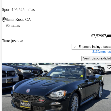
Sport
105,525 millas
Santa Rosa, CA
95 millas
$7,529
$7,0
Trato justo
El precio incluye tasa
$139/mes es
Verif. disponibilidad
Gu