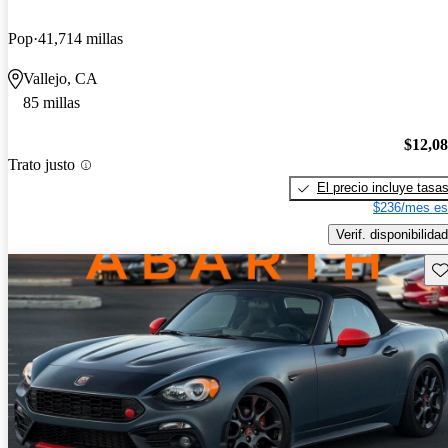
Pop
41,714 millas
Vallejo, CA
85 millas
$12,0
Trato justo
El precio incluye tasa
$236/mes es
Verif. disponibilidad
Gu