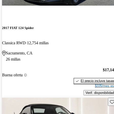
2017 FIAT 124 Spider
Classica RWD
12,754 millas
Sacramento, CA
26 millas
$17,1
Buena oferta
El precio incluye tasa
$335/mes es
Verif. disponibilidad
Gu