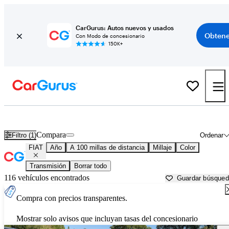
CarGurus: Autos nuevos y usados
Obtene
Con Modo de concesionario
150K+
Autos FIAT usados en venta cerca de
Auburn, CA
Compara
Filtro (1)
Ordenar
FIAT
Año
A 100 millas de distancia
Millaje
Color
Transmisión
Borrar todo
116 vehículos encontrados
Guardar búsque
Compra con precios transparentes.
Mostrar solo avisos que incluyan tasas del concesionario