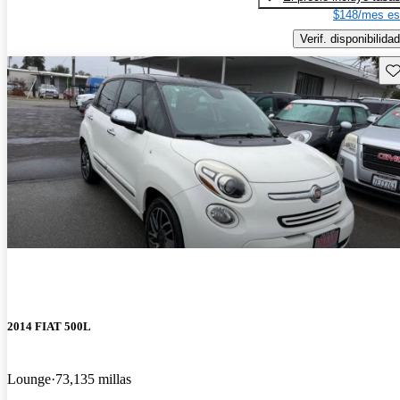
$148/mes es
Verif. disponibilidad
Gu
2014 FIAT 500L
Lounge
73,135 millas