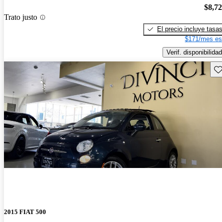
$8,7
Trato justo
El precio incluye tasa
$171/mes es
Verif. disponibilidad
Gu
2015 FIAT 500