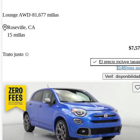
Lounge AWD
81,677 millas
Roseville, CA
15 millas
$7,5
Trato justo
El precio incluye tasa
$148/mes es
Verif. disponibilidad
Gu