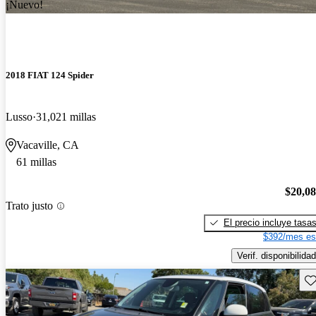
¡Nuevo!
2018 FIAT 124 Spider
Lusso
31,021 millas
Vacaville, CA
61 millas
$20,0
Trato justo
El precio incluye tasa
$392/mes es
Verif. disponibilidad
Gu