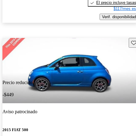
El precio incluye tasa
$117/mes es
Verif. disponibilidad
Gu
Precio reducido
-$449
Aviso patrocinado
2015 FIAT 500