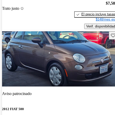
$7,5
Trato justo
El precio incluye tasa
$148/mes es
Verif. disponibilidad
Gu
Aviso patrocinado
2012 FIAT 500