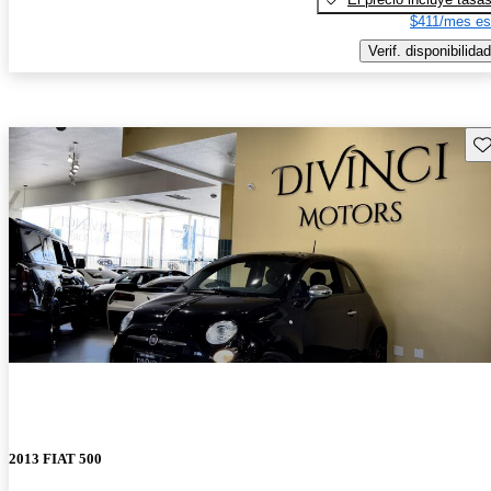
$411/mes es
Verif. disponibilidad
Gu
2013 FIAT 500