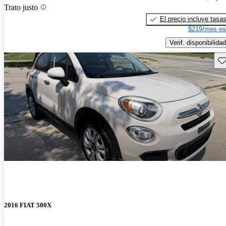
Trato justo
El precio incluye tasa
$219/mes es
Verif. disponibilidad
Gu
2016 FIAT 500X