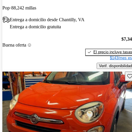
Pop
88,242 millas
Entrega a domicilio desde Chantilly, VA
Entrega a domicilio gratuita
$7,3
Buena oferta
El precio incluye tasa
$143/mes es
Verif. disponibilidad
Gu