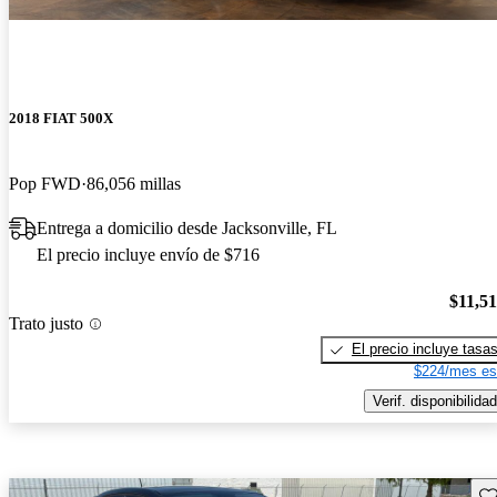
2018 FIAT 500X
Pop FWD
86,056 millas
Entrega a domicilio desde Jacksonville, FL
El precio incluye envío de $716
$11,5
Trato justo
El precio incluye tasa
$224/mes es
Verif. disponibilidad
Gu