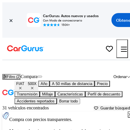
CarGurus: Autos nuevos y usados
Obtene
Con Modo de concesionario
150K+
FIAT 500X usados en venta cerca de
Anderson, IN
Compara
Filtro (2)
Ordenar
FIAT
500X
Año
A 50 millas de distancia
Precio
Transmisión
Millaje
Características
Perfil de descuento
Accidentes reportados
Borrar todo
31 vehículos encontrados
Guardar búsque
Compra con precios transparentes.