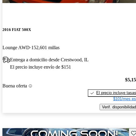
2016 FIAT 500X
Lounge AWD
152,601 millas
Entrega a domicilio desde Crestwood, IL
El precio incluye envío de $151
$5,1
Buena oferta
El precio incluye tasa
$101/mes es
Verif. disponibilidad
Gu