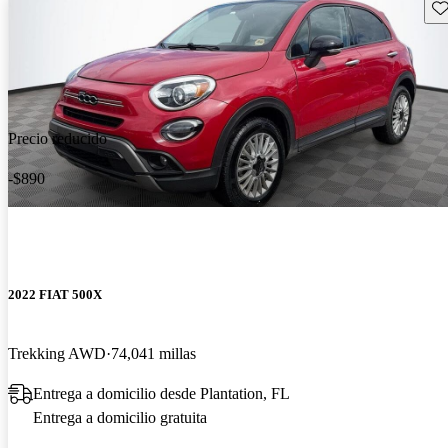
Gu
Precio reducido
-$890
2022 FIAT 500X
Trekking AWD
74,041 millas
Entrega a domicilio desde Plantation, FL
Entrega a domicilio gratuita