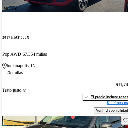
¡Nuevo!
2017 FIAT 500X
Pop AWD
67,354 millas
Indianapolis, IN
26 millas
$11,7
Trato justo
El precio incluye tasa
$229/mes es
Verif. disponibilidad
Gu