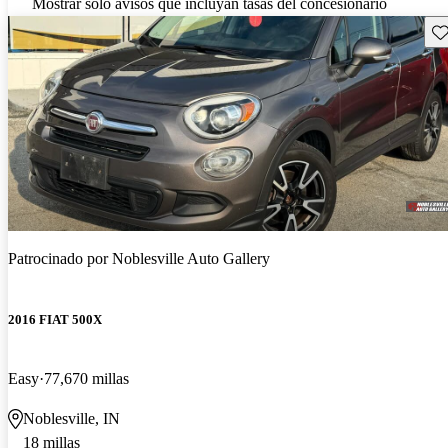
Mostrar solo avisos que incluyan tasas del concesionario
Gu
Patrocinado por
Noblesville Auto Gallery
2016 FIAT 500X
Easy
77,670 millas
Noblesville, IN
18 millas