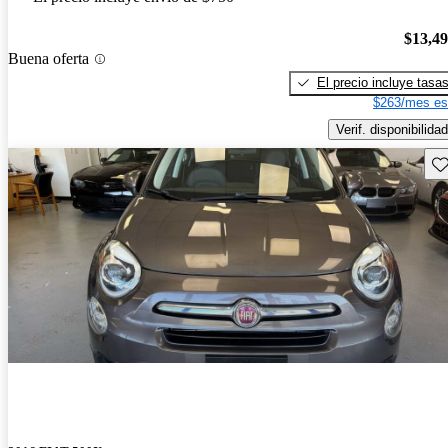
$13,4
Buena oferta
El precio incluye tasa
$263/mes es
Verif. disponibilidad
Gu