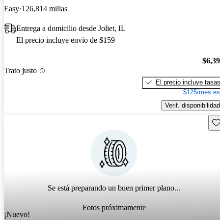
Easy
126,814 millas
Entrega a domicilio desde Joliet, IL
El precio incluye envío de $159
$6,3
Trato justo
El precio incluye tasa
$125/mes es
Verif. disponibilidad
Gu
Se está preparando un buen primer plano...
Fotos próximamente
¡Nuevo!