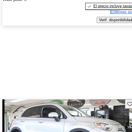
El precio incluye tasa
$199/mes es
Verif. disponibilidad
Gu