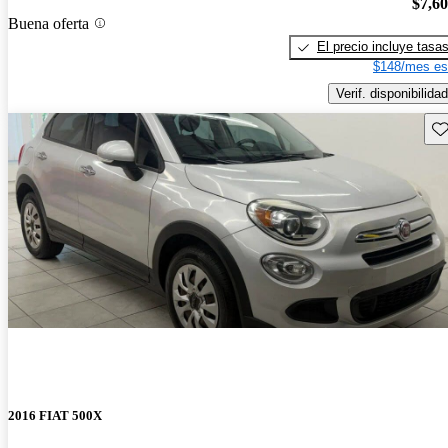
$7,6
Buena oferta
El precio incluye tasa
$148/mes es
Verif. disponibilidad
Gu
2016 FIAT 500X