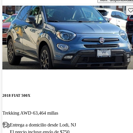
Gu
2018 FIAT 500X
Trekking AWD
63,464 millas
Entrega a domicilio desde Lodi, NJ
El precio incluye envío de $750