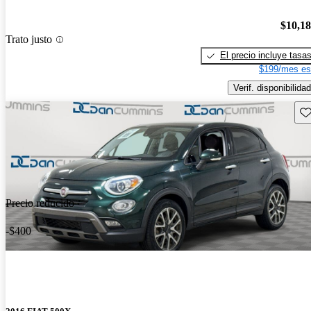
$10,1
Trato justo
El precio incluye tasa
$199/mes es
Verif. disponibilidad
Gu
Precio reducido
-$400