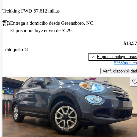
Trekking FWD
57,612 millas
Entrega a domicilio desde Greensboro, NC
El precio incluye envío de $529
$13,5
Trato justo
El precio incluye tasa
$265/mes es
Verif. disponibilidad
Gu