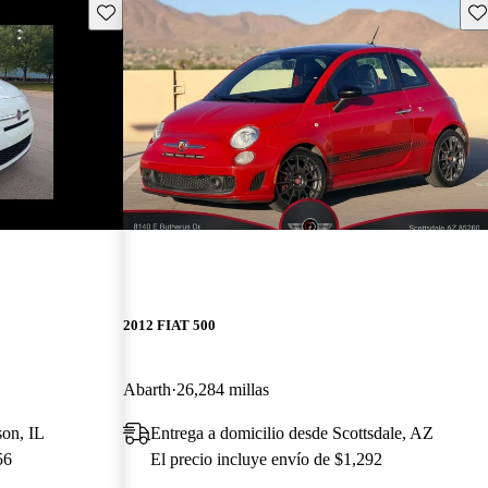
Guarda este Aviso
Gu
2012 FIAT 500
Abarth
26,284 millas
son, IL
Entrega a domicilio desde Scottsdale, AZ
56
El precio incluye envío de $1,292