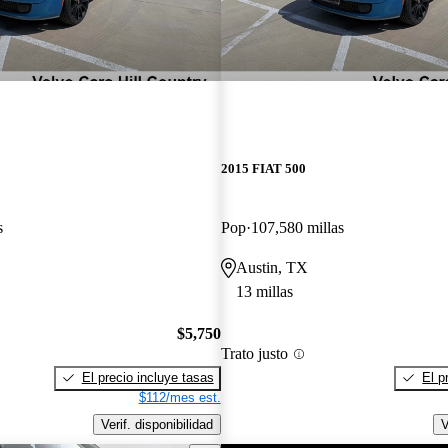
2015 FIAT 500
s
Pop
107,580 millas
Austin, TX
13 millas
$5,750
Trato justo
El precio incluye tasas
El p
$112/mes est.
Verif. disponibilidad
V