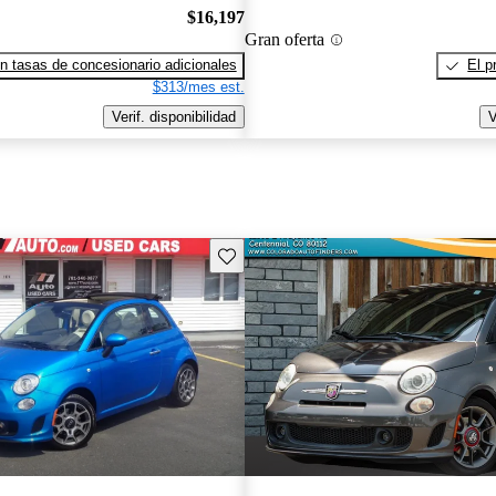
$16,197
Gran oferta
n tasas de concesionario adicionales
El p
$313/mes est.
Verif. disponibilidad
V
Guarda este Aviso