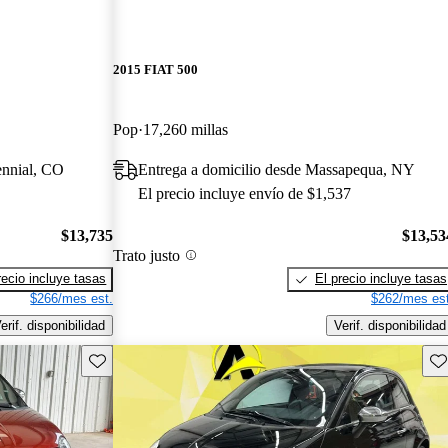
2015 FIAT 500
Pop
17,260 millas
ennial, CO
Entrega a domicilio desde Massapequa, NY
El precio incluye envío de $1,537
$13,735
$13,53
Trato justo
recio incluye tasas
El precio incluye tasas
$266/mes est.
$262/mes est
erif. disponibilidad
Verif. disponibilidad
Guarda este Aviso
Gu