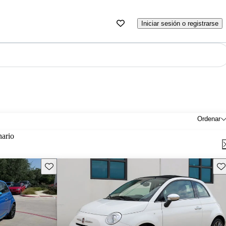
Iniciar sesión o registrarse
Ordenar
nario
Guarda este Aviso
Gu