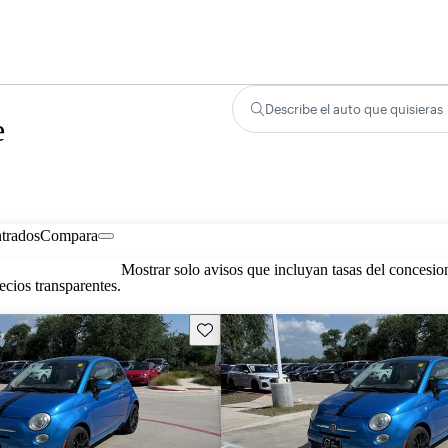
Describe el auto que quisieras
e
trados
Compara
Mostrar solo avisos que incluyan tasas del concesio
cios transparentes.
Guarda este Aviso