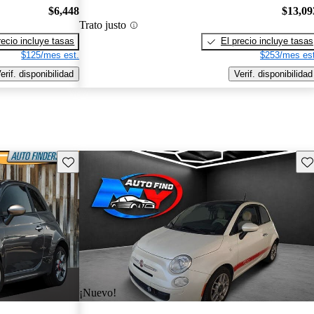
$6,448
$13,09
Trato justo
recio incluye tasas
El precio incluye tasas
$125/mes est.
$253/mes est
erif. disponibilidad
Verif. disponibilidad
Guarda este Aviso
Gu
¡Nuevo!