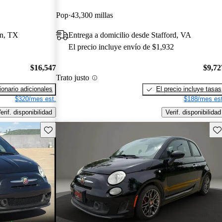
Pop
43,300 millas
in, TX
Entrega a domicilio desde Stafford, VA
El precio incluye envío de $1,932
$16,547
$9,72
Trato justo
onario adicionales
El precio incluye tasas
$320/mes est.
$188/mes est
erif. disponibilidad
Verif. disponibilidad
Guarda este Aviso
Gu