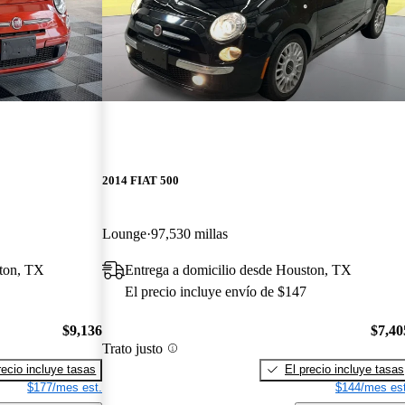
2014 FIAT 500
Lounge
97,530 millas
ston, TX
Entrega a domicilio desde Houston, TX
El precio incluye envío de $147
$9,136
$7,40
Trato justo
recio incluye tasas
El precio incluye tasas
$177/mes est.
$144/mes est