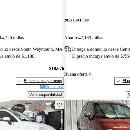
2015 FIAT 500
14,726 millas
Abarth
47,139 millas
icilio desde South Weymouth, MA
Entrega a domicilio desde Cent
uye envío de $1,186
El precio incluye envío de $759
$18,676
Buena oferta
El precio incluye tasas
El p
$361/mes est.
Verif. disponibilidad
V
Guarda este Aviso