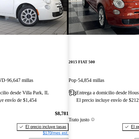
2015 FIAT 500
FWD
96,647 millas
Pop
54,854 millas
ilio desde Villa Park, IL
Entrega a domicilio desde Hou
uye envío de $1,454
El precio incluye envío de $212
$8,781
Trato justo
El precio incluye tasas
El p
$170/mes est.