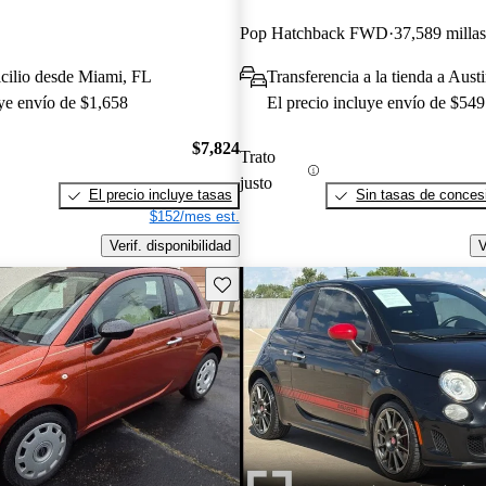
Pop Hatchback FWD
37,589 millas
cilio desde Miami, FL
Transferencia a la tienda a Aust
uye envío de $1,658
El precio incluye envío de $549
$7,824
Trato
justo
El precio incluye tasas
Sin tasas de concesi
$152/mes est.
Verif. disponibilidad
V
Guarda este Aviso