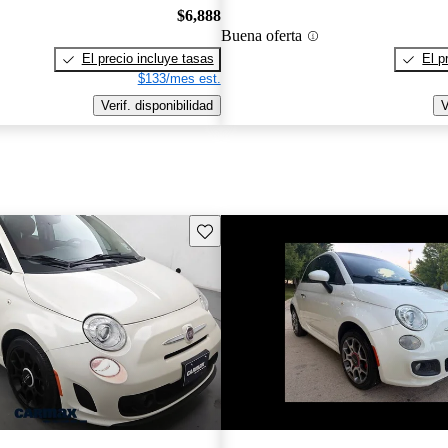
$6,888
Buena oferta
El precio incluye tasas
El p
$133/mes est.
Verif. disponibilidad
V
Guarda este Aviso
¡Nuevo!