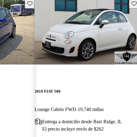
Guarda este Aviso
Gu
2019 FIAT 500
Lounge Cabrio FWD
19,740 millas
Entrega a domicilio desde Burr Ridge, IL
El precio incluye envío de $262