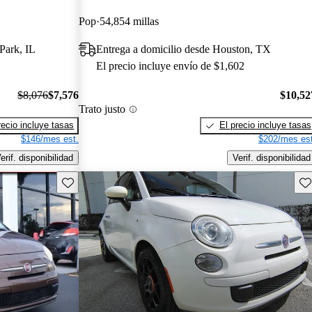
Pop
54,854 millas
 Park, IL
Entrega a domicilio desde Houston, TX
El precio incluye envío de $1,602
$8,076
$7,576
$10,52
Trato justo
recio incluye tasas
El precio incluye tasas
$146/mes est.
$202/mes est
erif. disponibilidad
Verif. disponibilidad
Guarda este Aviso
Gu