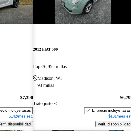
¡Nuevo!
2012 FIAT 500
Pop
76,952 millas
Madison, WI
93 millas
$7,390
$6,79
Trato justo
recio incluye tasas
El precio incluye tasas
$142/mes est.
$131/mes est
erif. disponibilidad
Verif. disponibilidad