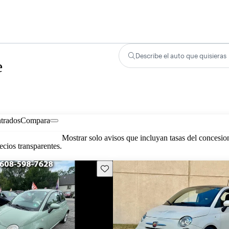
Describe el auto que quisieras
e
trados
Compara
Mostrar solo avisos que incluyan tasas del concesio
cios transparentes.
Guarda este Aviso