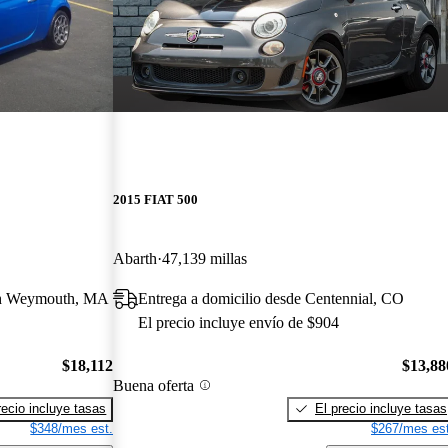
2015 FIAT 500
Abarth
47,139 millas
uth Weymouth, MA
Entrega a domicilio desde Centennial, CO
El precio incluye envío de $904
$18,112
$13,88
Buena oferta
recio incluye tasas
El precio incluye tasas
$348/mes est.
$267/mes est