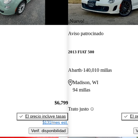
¡Nuevo!
Aviso patrocinado
2013 FIAT 500
Abarth
140,010 millas
Madison, WI
94 millas
$6,799
Trato justo
El precio incluye tasas
El p
$131/mes est.
Verif. disponibilidad
V