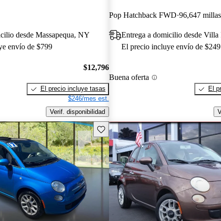
Pop Hatchback FWD
96,647 millas
icilio desde Massapequa, NY
Entrega a domicilio desde Villa
uye envío de $799
El precio incluye envío de $249
$12,796
Buena oferta
El precio incluye tasas
El p
$246/mes est.
Verif. disponibilidad
V
Guarda este Aviso