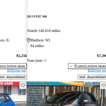
2013 FIAT 500
Abarth
140,010 millas
son, IL
Madison, WI
94 millas
$5,234
$7,39
Trato justo
recio incluye tasas
El precio incluye tasas
$101/mes est.
$142/mes est
erif. disponibilidad
Verif. disponibilidad
Guarda este Aviso
Gu