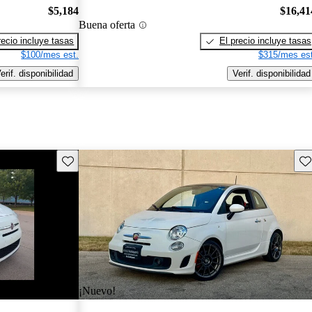
$5,184
$16,41
Buena oferta
recio incluye tasas
El precio incluye tasas
$100/mes est.
$315/mes est
erif. disponibilidad
Verif. disponibilidad
Guarda este Aviso
Gu
¡Nuevo!