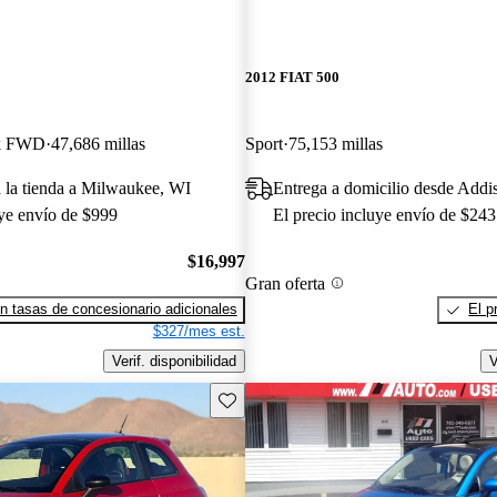
2012 FIAT 500
ck FWD
47,686 millas
Sport
75,153 millas
a la tienda a Milwaukee, WI
Entrega a domicilio desde Addi
uye envío de $999
El precio incluye envío de $243
$16,997
Gran oferta
n tasas de concesionario adicionales
El p
$327/mes est.
Verif. disponibilidad
V
Guarda este Aviso