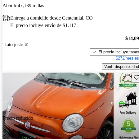
Abarth
47,139 millas
Entrega a domicilio desde Centennial, CO
El precio incluye envío de $1,117
$14,0
Trato justo
El precio incluye tasa
$272/mes es
Verif. disponibilidad
Gu
Precio reducido
-$200