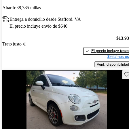
Abarth
38,385 millas
Entrega a domicilio desde Stafford, VA
El precio incluye envío de $640
$13,9
Trato justo
El precio incluye tasa
$269/mes es
Verif. disponibilidad
Gu