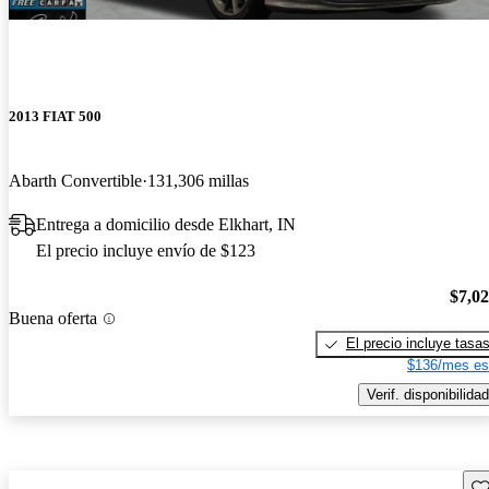
2013 FIAT 500
Abarth Convertible
131,306 millas
Entrega a domicilio desde Elkhart, IN
El precio incluye envío de $123
$7,0
Buena oferta
El precio incluye tasa
$136/mes es
Verif. disponibilidad
Gu