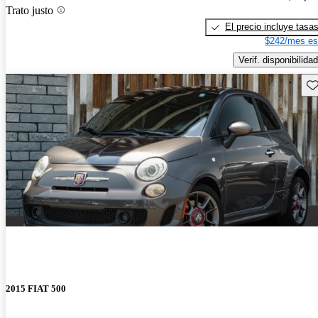
Trato justo
El precio incluye tasa
$242/mes es
Verif. disponibilidad
Gu
2015 FIAT 500