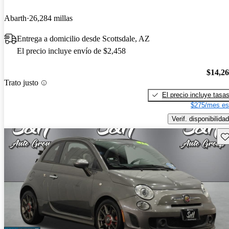
Abarth
26,284 millas
Entrega a domicilio desde Scottsdale, AZ
El precio incluye envío de $2,458
$14,2
Trato justo
El precio incluye tasa
$275/mes es
Verif. disponibilidad
Gu