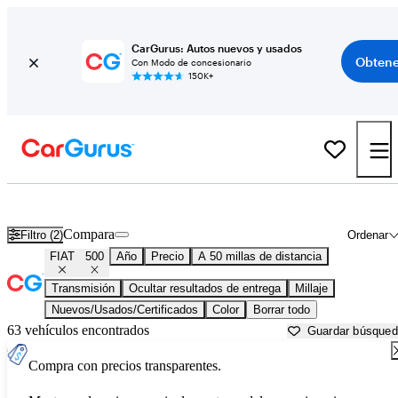
CarGurus: Autos nuevos y usados
Obtene
Con Modo de concesionario
150K+
FIAT 500 usados en venta cerca de
Ann Arbor, MI
Compara
Filtro (2)
Ordenar
FIAT
500
Año
Precio
A 50 millas de distancia
Transmisión
Ocultar resultados de entrega
Millaje
Nuevos/Usados/Certificados
Color
Borrar todo
63 vehículos encontrados
Guardar búsque
Compra con precios transparentes.