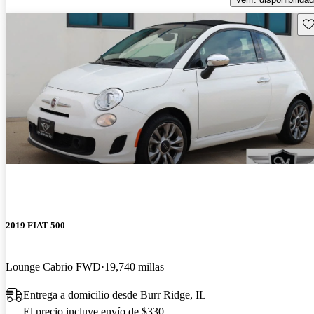
Gu
2019 FIAT 500
Lounge Cabrio FWD
19,740 millas
Entrega a domicilio desde Burr Ridge, IL
El precio incluye envío de $330