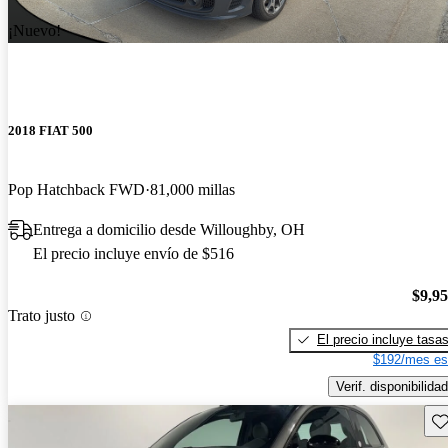
¡Nuevo!
2018 FIAT 500
Pop Hatchback FWD
81,000 millas
Entrega a domicilio desde Willoughby, OH
El precio incluye envío de $516
$9,9
Trato justo
El precio incluye tasa
$192/mes es
Verif. disponibilidad
Gu