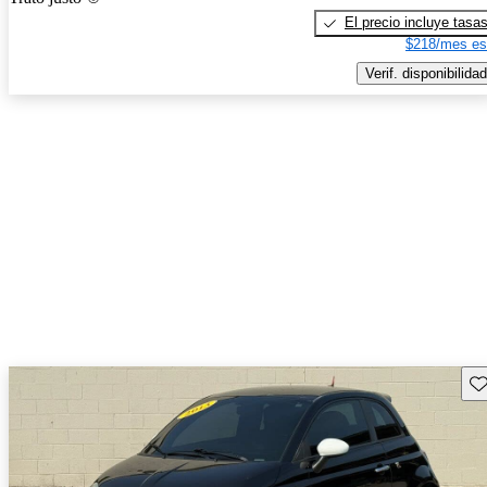
El precio incluye tasa
$218/mes es
Verif. disponibilidad
Gu