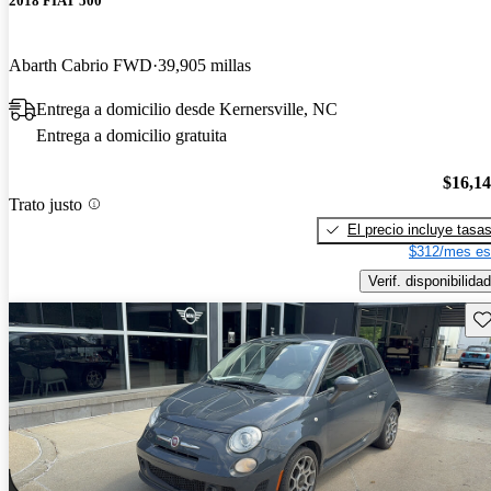
2018 FIAT 500
Abarth Cabrio FWD
39,905 millas
Entrega a domicilio desde Kernersville, NC
Entrega a domicilio gratuita
$16,1
Trato justo
El precio incluye tasa
$312/mes es
Verif. disponibilidad
Gu