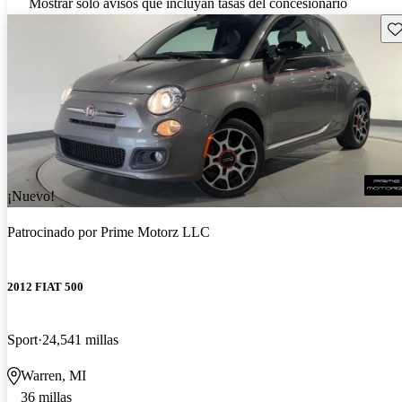
Mostrar solo avisos que incluyan tasas del concesionario
Gu
¡Nuevo!
Patrocinado por
Prime Motorz LLC
2012 FIAT 500
Sport
24,541 millas
Warren, MI
36 millas