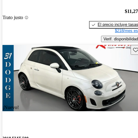
$11,2
Trato justo
El precio incluye tasa
$218/mes es
Verif. disponibilidad
Gu
¡Nuevo!