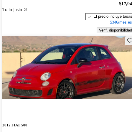
$17,9
Trato justo
El precio incluye tasa
$346/mes es
Verif. disponibilidad
Gu
2012 FIAT 500