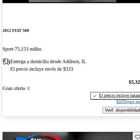
2012 FIAT 500
Sport
75,153 millas
Entrega a domicilio desde Addison, IL
El precio incluye envío de $333
$5,3
Gran oferta
El precio incluye tasa
$103/mes es
Verif. disponibilidad
Gu