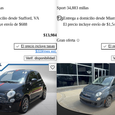
las
Sport
34,883 millas
cilio desde Stafford, VA
Entrega a domicilio desde Miam
uye envío de $688
El precio incluye envío de $1,5
$13,984
Gran oferta
El precio incluye tasas
El p
$319/mes est.
Verif. disponibilidad
V
Guarda este Aviso