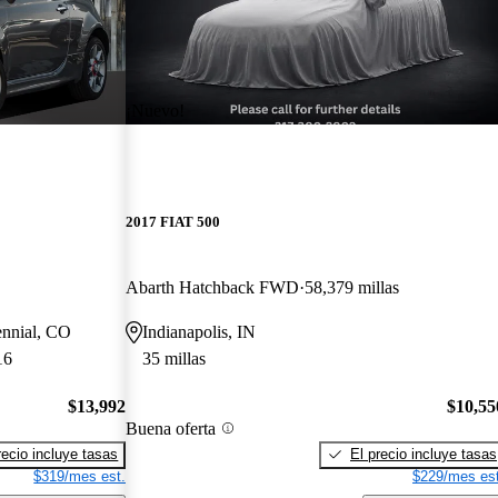
¡Nuevo!
2017 FIAT 500
Abarth Hatchback FWD
58,379 millas
ennial, CO
Indianapolis, IN
16
35 millas
$13,992
$10,55
Buena oferta
recio incluye tasas
El precio incluye tasas
$319/mes est.
$229/mes est