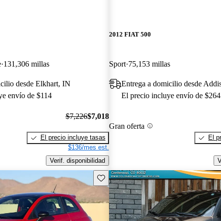
2012 FIAT 500
e
131,306 millas
Sport
75,153 millas
cilio desde Elkhart, IN
Entrega a domicilio desde Addi
uye envío de $114
El precio incluye envío de $264
$7,226
$7,018
Gran oferta
El precio incluye tasas
El p
$136/mes est.
Verif. disponibilidad
V
Guarda este Aviso