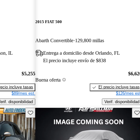
2015 FIAT 500
Abarth Convertible
129,800 millas
son, IL
Entrega a domicilio desde Orlando, FL
El precio incluye envío de $838
$5,255
$6,62
Buena oferta
recio incluye tasas
El precio incluye tasas
$89/mes est.
$126/mes est
erif. disponibilidad
Verif. disponibilidad
Guarda este Aviso
Gu