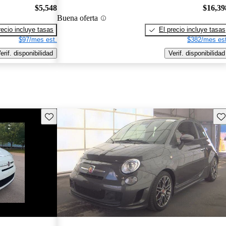
$5,548
$16,39
Buena oferta
recio incluye tasas
El precio incluye tasas
$97/mes est.
$382/mes est
erif. disponibilidad
Verif. disponibilidad
Guarda este Aviso
Gu