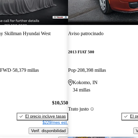
y Skillman Hyundai West
Aviso patrocinado
2013 FIAT 500
k FWD
58,379 millas
Pop
208,398 millas
Kokomo, IN
34 millas
$10,550
Trato justo
El precio incluye tasas
El p
$229/mes est.
Verif. disponibilidad
V