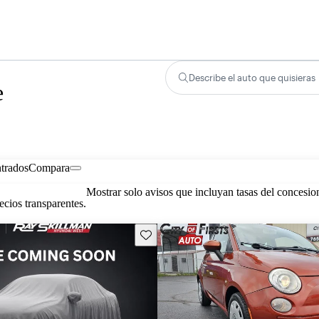
Describe el auto que quisieras
e
trados
Compara
Mostrar solo avisos que incluyan tasas del concesio
cios transparentes.
Guarda este Aviso