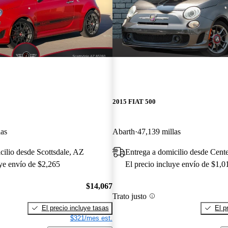
2015 FIAT 500
las
Abarth
47,139 millas
cilio desde Scottsdale, AZ
Entrega a domicilio desde Cent
uye envío de $2,265
El precio incluye envío de $1,0
$14,067
Trato justo
El precio incluye tasas
El p
$321/mes est.