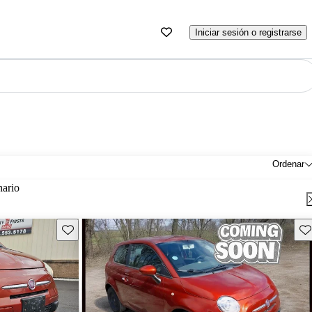
Iniciar sesión o registrarse
Ordenar
nario
Guarda este Aviso
Gu