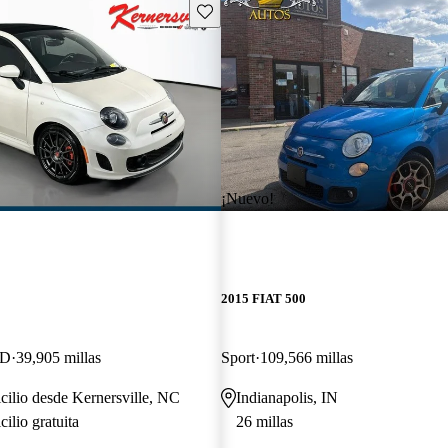
Guarda este Aviso
¡Nuevo!
2015 FIAT 500
WD
39,905 millas
Sport
109,566 millas
cilio desde Kernersville, NC
Indianapolis, IN
ilio gratuita
26 millas