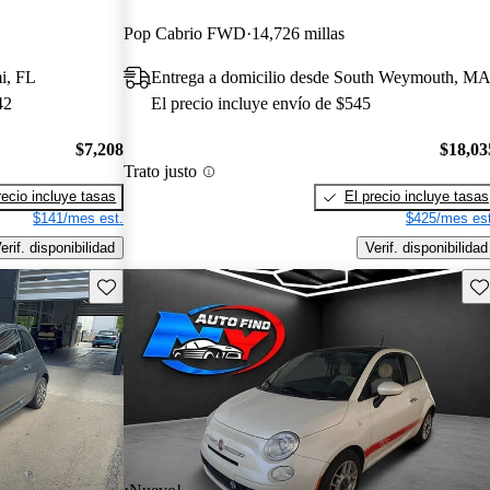
Pop Cabrio FWD
14,726 millas
i, FL
Entrega a domicilio desde South Weymouth, M
42
El precio incluye envío de $545
$7,208
$18,03
Trato justo
recio incluye tasas
El precio incluye tasas
$141/mes est.
$425/mes est
erif. disponibilidad
Verif. disponibilidad
Guarda este Aviso
Gu