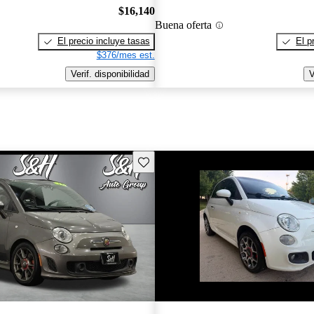
$16,140
Buena oferta
El precio incluye tasas
El p
$376/mes est.
Verif. disponibilidad
V
Guarda este Aviso
¡Nuevo!