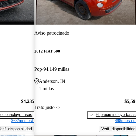
Aviso patrocinado
2012 FIAT 500
Pop
94,149 millas
Anderson, IN
1 millas
$4,235
$5,59
Trato justo
recio incluye tasas
El precio incluye tasas
$63/mes est.
$98/mes est
erif. disponibilidad
Verif. disponibilidad