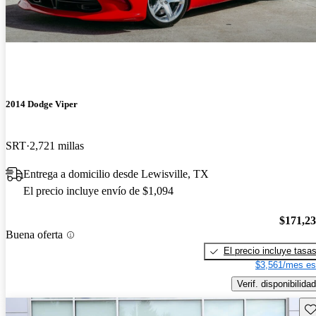
2014 Dodge Viper
SRT
2,721 millas
Entrega a domicilio desde Lewisville, TX
El precio incluye envío de $1,094
$171,2
Buena oferta
El precio incluye tasa
$3,561/mes es
Verif. disponibilidad
Gu