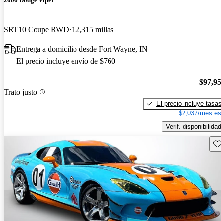
2006 Dodge Viper
SRT10 Coupe RWD
12,315 millas
Entrega a domicilio desde Fort Wayne, IN
El precio incluye envío de $760
$97,9
Trato justo
El precio incluye tasa
$2,037/mes es
Verif. disponibilidad
Gu