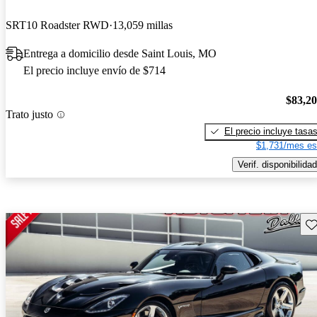
SRT10 Roadster RWD
13,059 millas
Entrega a domicilio desde Saint Louis, MO
El precio incluye envío de $714
$83,2
Trato justo
El precio incluye tasa
$1,731/mes es
Verif. disponibilidad
Gu