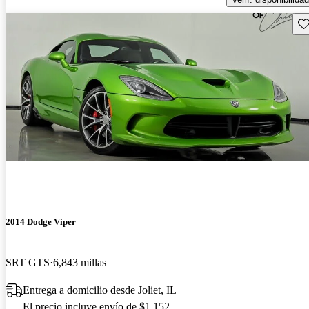
Gu
2014 Dodge Viper
SRT GTS
6,843 millas
Entrega a domicilio desde Joliet, IL
El precio incluye envío de $1,152