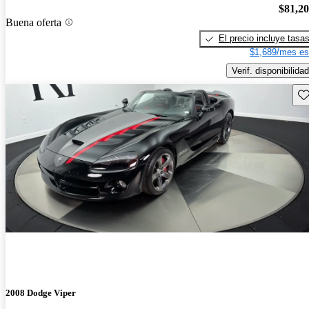
$81,2
Buena oferta
El precio incluye tasa
$1,689/mes es
Verif. disponibilidad
Gu
2008 Dodge Viper