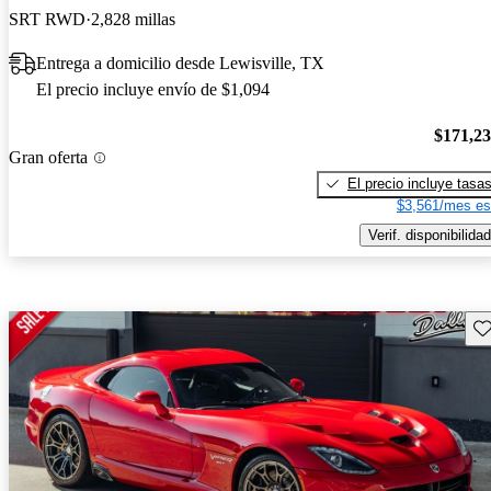
SRT RWD
2,828 millas
Entrega a domicilio desde Lewisville, TX
El precio incluye envío de $1,094
$171,2
Gran oferta
El precio incluye tasa
$3,561/mes es
Verif. disponibilidad
Gu