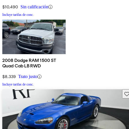
$10,490
Sin calificación
Incluye tarifas de conc.
2008 Dodge RAM 1500 ST
Quad Cab LB RWD
$8,339
Trato justo
Incluye tarifas de conc.
Gu