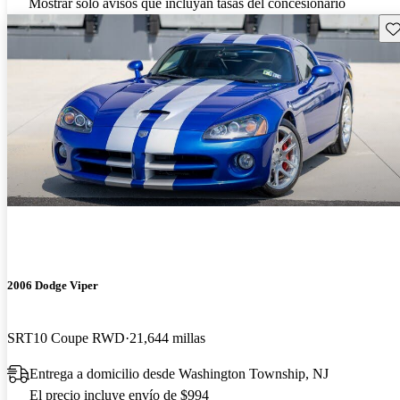
Mostrar solo avisos que incluyan tasas del concesionario
Gu
2006 Dodge Viper
SRT10 Coupe RWD
21,644 millas
Entrega a domicilio desde Washington Township, NJ
El precio incluye envío de $994