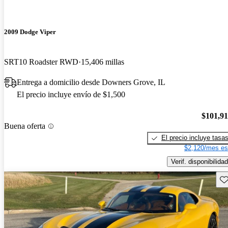
2009 Dodge Viper
SRT10 Roadster RWD
15,406 millas
Entrega a domicilio desde Downers Grove, IL
El precio incluye envío de $1,500
$101,9
Buena oferta
El precio incluye tasa
$2,120/mes es
Verif. disponibilidad
Gu