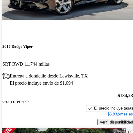
2017 Dodge Viper
SRT RWD
11,744 millas
Entrega a domicilio desde Lewisville, TX
El precio incluye envío de $1,094
$184,2
Gran oferta
El precio incluye tasa
$3,832/mes es
Verif. disponibilidad
Gu