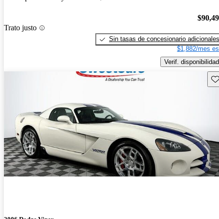
$90,4
Trato justo
Sin tasas de concesionario adicionale
$1,882/mes es
Verif. disponibilidad
Gu