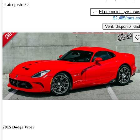
Trato justo
El precio incluye tasa
$2,485/mes es
Verif. disponibilidad
Gu
2015 Dodge Viper