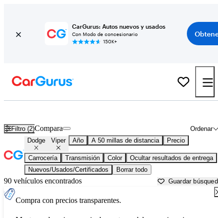
CarGurus: Autos nuevos y usados
Obtene
Con Modo de concesionario
150K+
Dodge Viper usados en venta cerca de
Atlanta, GA
Compara
Filtro (2)
Ordenar
Dodge
Viper
Año
A 50 millas de distancia
Precio
Carrocería
Transmisión
Color
Ocultar resultados de entrega
Nuevos/Usados/Certificados
Borrar todo
90 vehículos encontrados
Guardar búsque
Compra con precios transparentes.