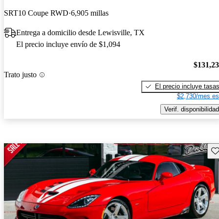
SRT10 Coupe RWD
6,905 millas
Entrega a domicilio desde Lewisville, TX
El precio incluye envío de $1,094
$131,2
Trato justo
El precio incluye tasa
$2,730/mes es
Verif. disponibilidad
Gu