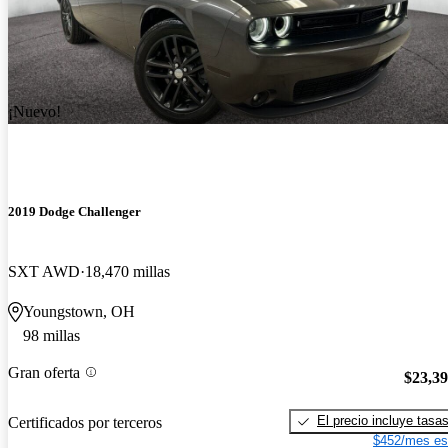
¡Nuevo!
2019 Dodge Challenger
SXT AWD
18,470 millas
Youngstown, OH
98 millas
Gran oferta
$23,3
El precio incluye tasa
Certificados por terceros
$452/mes es