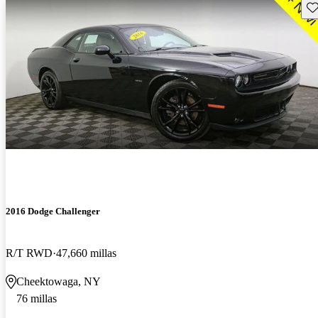
Gu
2016 Dodge Challenger
R/T RWD
47,660 millas
Cheektowaga, NY
76 millas