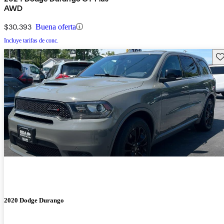
AWD
$30,393
Buena oferta
Incluye tarifas de conc.
Gu
2020 Dodge Durango