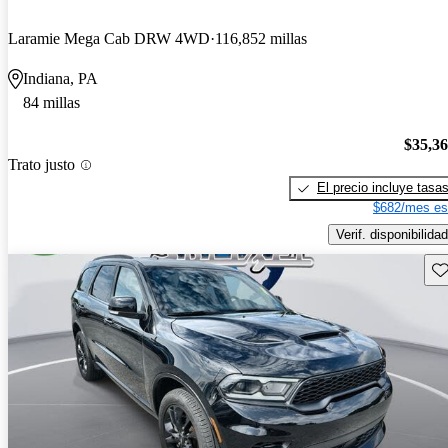
Laramie Mega Cab DRW 4WD
116,852 millas
Indiana, PA
84 millas
$35,3
Trato justo
El precio incluye tasa
$682/mes es
Verif. disponibilidad
Gu