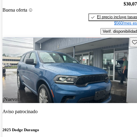
$30,0
Buena oferta
El precio incluye tasa
$560/mes es
Verif. disponibilidad
Gu
¡Nuevo!
Aviso patrocinado
2025 Dodge Durango