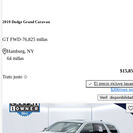
2019 Dodge Grand Caravan
GT FWD
76,825 millas
Hamburg, NY
64 millas
$15,8
Trato justo
El precio incluye tasa
$306/mes es
Verif. disponibilidad
Gu