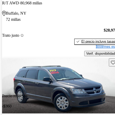
R/T AWD
80,968 millas
Buffalo, NY
72 millas
$28,9
Trato justo
El precio incluye tasa
$559/mes es
Verif. disponibilidad
Gu
Precio reducido
-$360