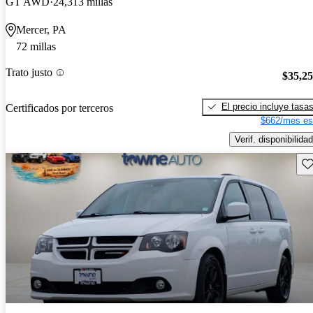
GT AWD
24,313 millas
Mercer, PA
72 millas
Trato justo
$35,2
El precio incluye tasa
Certificados por terceros
$662/mes es
Verif. disponibilidad
Gu