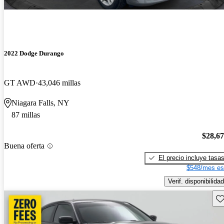
2022 Dodge Durango
GT AWD
43,046 millas
Niagara Falls, NY
87 millas
$28,6
Buena oferta
El precio incluye tasa
$548/mes es
Verif. disponibilidad
Gu