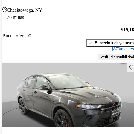
Cheektowaga, NY
76 millas
$19,1
Buena oferta
El precio incluye tasa
$370/mes es
Verif. disponibilidad
Gu