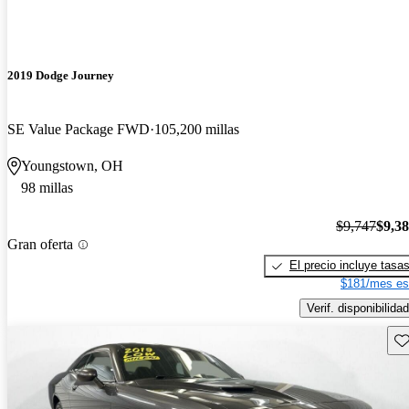
2019 Dodge Journey
SE Value Package FWD
105,200 millas
Youngstown, OH
98 millas
$9,747
$9,3
Gran oferta
El precio incluye tasa
$181/mes es
Verif. disponibilidad
Gu