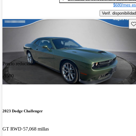
$680/mes es
Verif. disponibilidad
Gu
Precio reducido
-$500
2023 Dodge Challenger
GT RWD
57,068 millas