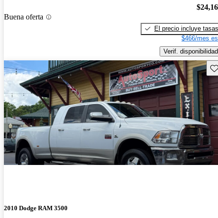
$24,1
Buena oferta
El precio incluye tasa
$466/mes es
Verif. disponibilidad
Gu
2010 Dodge RAM 3500