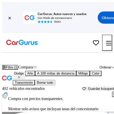
CarGurus: Autos nuevos y usados
Obtene
Con Modo de concesionario
150K+
Autos Dodge usados en venta cerca de
Warren, PA
Compara
Filtro (1)
Ordenar
Dodge
Año
A 100 millas de distancia
Millaje
Color
Transmisión
Borrar todo
402 vehículos encontrados
Guardar búsque
Compra con precios transparentes.
Mostrar solo avisos que incluyan tasas del concesionario