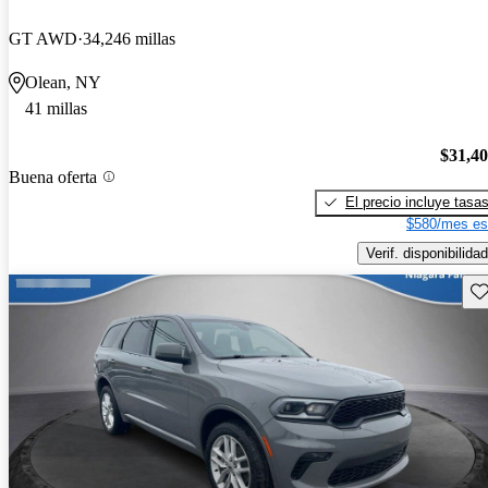
GT AWD
34,246 millas
Olean, NY
41 millas
$31,4
Buena oferta
El precio incluye tasa
$580/mes es
Verif. disponibilidad
Gu