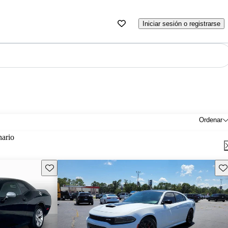
Iniciar sesión o registrarse
Ordenar
nario
Guarda este Aviso
Gu