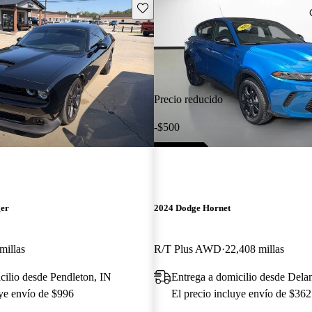
Guarda este Aviso
Precio reducido
-$500
ger
2024 Dodge Hornet
millas
R/T Plus AWD
22,408 millas
cilio desde Pendleton, IN
Entrega a domicilio desde Dela
uye envío de $996
El precio incluye envío de $362