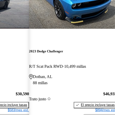
2023 Dodge Challenger
R/T Scat Pack RWD
10,499 millas
Dothan, AL
88 millas
$30,590
$46,93
Trato justo
recio incluye tasas
El precio incluye tasas
$583/mes est.
$894/mes est