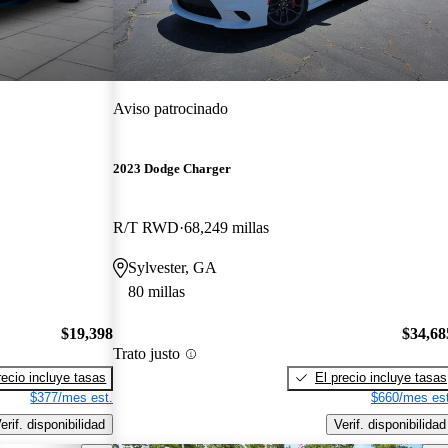
Aviso patrocinado
2023 Dodge Charger
R/T RWD
68,249 millas
Sylvester, GA
80 millas
$19,398
$34,68
Trato justo
recio incluye tasas
El precio incluye tasas
$377/mes est.
$660/mes est
erif. disponibilidad
Verif. disponibilidad