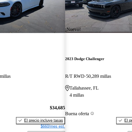
¡Nuevo!
2023 Dodge Challenger
millas
R/T RWD
50,289 millas
Tallahassee, FL
4 millas
$34,685
Buena oferta
El precio incluye tasas
El p
$660/mes est.