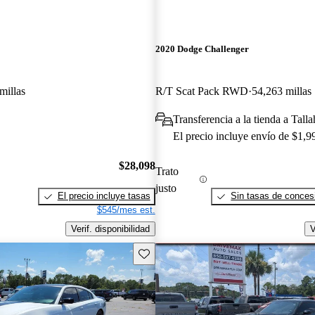
2020 Dodge Challenger
millas
R/T Scat Pack RWD
54,263 millas
Transferencia a la tienda a Tall
El precio incluye envío de $1,9
$28,098
Trato
justo
El precio incluye tasas
Sin tasas de concesi
$545/mes est.
Verif. disponibilidad
V
Guarda este Aviso