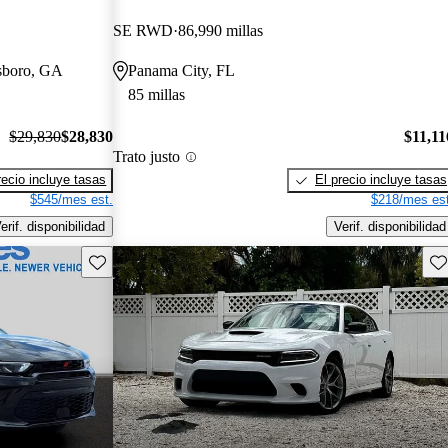
SE RWD
86,990 millas
esboro, GA
Panama City, FL
85 millas
$29,830
$28,830
$11,11
Trato justo
recio incluye tasas
El precio incluye tasas
$545/mes est.
$218/mes est
erif. disponibilidad
Verif. disponibilidad
Guarda este Aviso
Gu