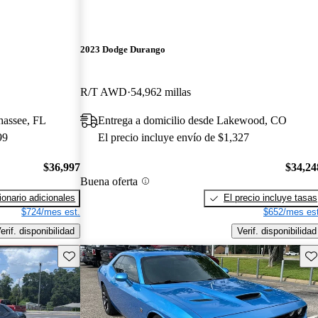
2023 Dodge Durango
R/T AWD
54,962 millas
ahassee, FL
Entrega a domicilio desde Lakewood, CO
99
El precio incluye envío de $1,327
$36,997
$34,24
Buena oferta
onario adicionales
El precio incluye tasas
$724/mes est.
$652/mes est
erif. disponibilidad
Verif. disponibilidad
Guarda este Aviso
Gu