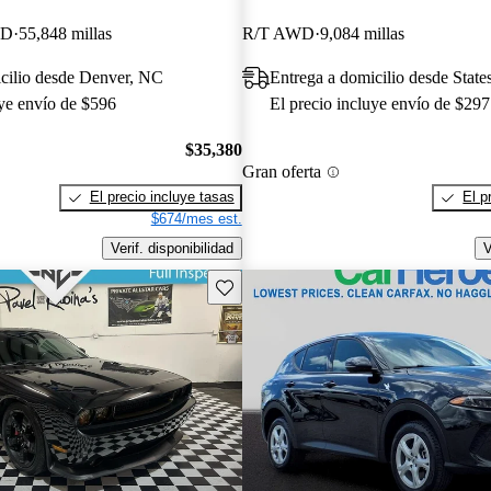
WD
55,848 millas
R/T AWD
9,084 millas
cilio desde Denver, NC
Entrega a domicilio desde Stat
uye envío de $596
El precio incluye envío de $297
$35,380
Gran oferta
El precio incluye tasas
El p
$674/mes est.
Verif. disponibilidad
V
Guarda este Aviso