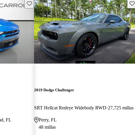
Guarda este Aviso
Gu
2019 Dodge Challenger
SRT Hellcat Redeye Widebody RWD
27,725 millas
nd, FL
Perry, FL
48 millas