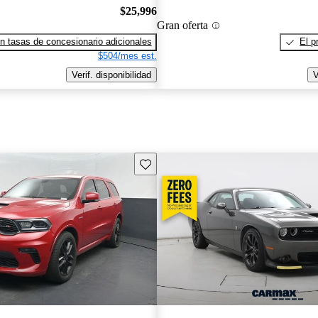
$25,996
Gran oferta
n tasas de concesionario adicionales
El p
$504/mes est.
Verif. disponibilidad
V
Guarda este Aviso