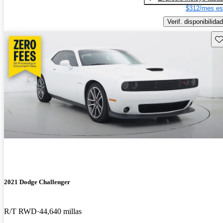
$312/mes es
Verif. disponibilidad
Gu
2021 Dodge Challenger
R/T RWD
44,640 millas