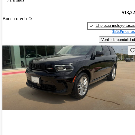
$13,2
Buena oferta
El precio incluye tasa
$263/mes es
Verif. disponibilidad
Gu