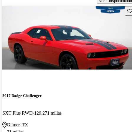
Verif. disponibilidad
Gu
2017 Dodge Challenger
SXT Plus RWD
129,271 millas
Gilmer, TX
71 millas