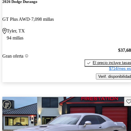
2026 Dodge Durango
GT Plus AWD
7,098 millas
Tyler, TX
94 millas
$37,6
Gran oferta
El precio incluye tasa
$714/mes es
Verif. disponibilidad
Gu