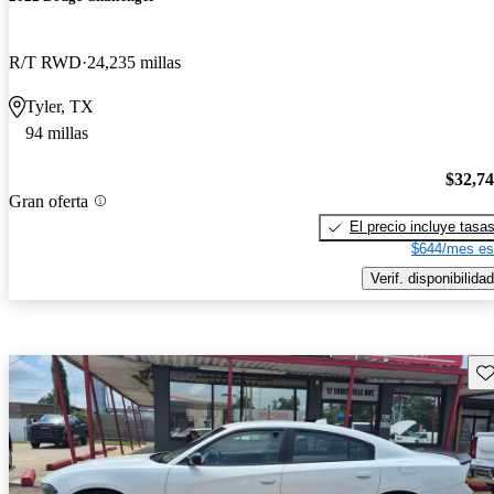
R/T RWD
24,235 millas
Tyler, TX
94 millas
$32,7
Gran oferta
El precio incluye tasa
$644/mes es
Verif. disponibilidad
Gu