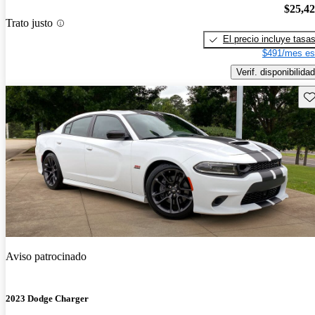
$25,4
Trato justo
El precio incluye tasa
$491/mes es
Verif. disponibilidad
Gu
Aviso patrocinado
2023 Dodge Charger