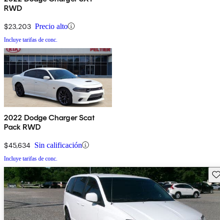
RWD
$23,203
Precio alto
Incluye tarifas de conc.
2022 Dodge Charger Scat
Pack RWD
$45,634
Sin calificación
Incluye tarifas de conc.
Gu