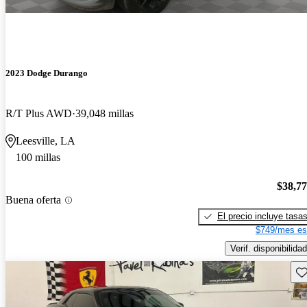
2023 Dodge Durango
R/T Plus AWD
39,048 millas
Leesville, LA
100 millas
$38,7
Buena oferta
El precio incluye tasa
$749/mes es
Verif. disponibilidad
Gu