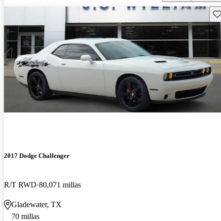
Gu
2017 Dodge Challenger
R/T RWD
80,071 millas
Gladewater, TX
70 millas