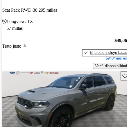
Scat Pack RWD
38,295 millas
Longview, TX
57 millas
$49,0
Trato justo
El precio incluye tasa
$948/mes es
Verif. disponibilidad
Gu