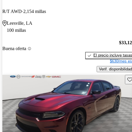
R/T AWD
2,154 millas
Leesville, LA
100 millas
$33,1
Buena oferta
El precio incluye tasa
$630/mes es
Verif. disponibilidad
Gu