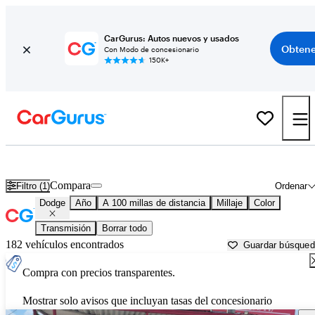
CarGurus: Autos nuevos y usados
Obtene
Con Modo de concesionario
150K+
Autos Dodge usados en venta cerca de
Shreveport, LA
Compara
Filtro (1)
Ordenar
Dodge
Año
A 100 millas de distancia
Millaje
Color
Transmisión
Borrar todo
182 vehículos encontrados
Guardar búsque
Compra con precios transparentes.
Mostrar solo avisos que incluyan tasas del concesionario