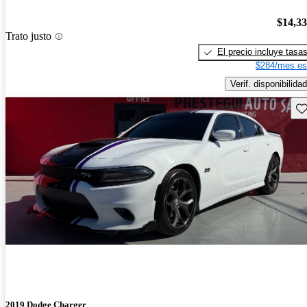
$14,3
Trato justo
El precio incluye tasa
$284/mes es
Verif. disponibilidad
Gu
2019 Dodge Charger