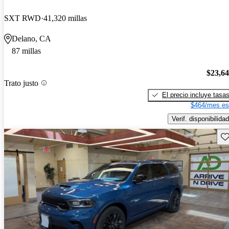
SXT RWD
41,320 millas
Delano, CA
87 millas
$23,6
Trato justo
El precio incluye tasa
$464/mes es
Verif. disponibilidad
Gu