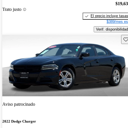
$19,6
Trato justo
El precio incluye tasa
$389/mes es
Verif. disponibilidad
Gu
Aviso patrocinado
2022 Dodge Charger