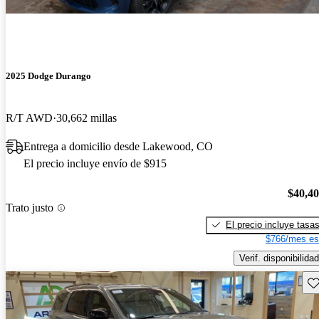
2025 Dodge Durango
R/T AWD
30,662 millas
Entrega a domicilio desde Lakewood, CO
El precio incluye envío de $915
$40,4
Trato justo
El precio incluye tasa
$766/mes es
Verif. disponibilidad
Gu