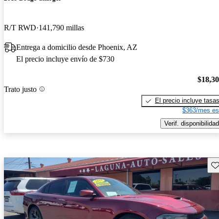
R/T RWD
141,790 millas
Entrega a domicilio desde Phoenix, AZ
El precio incluye envío de $730
$18,3
Trato justo
El precio incluye tasa
$363/mes es
Verif. disponibilidad
Gu