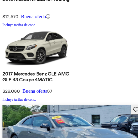
$12,570
Buena oferta
Incluye tarifas de conc.
2017 Mercedes-Benz GLE AMG
GLE 43 Coupe 4MATIC
$29,080
Buena oferta
Incluye tarifas de conc.
Gu