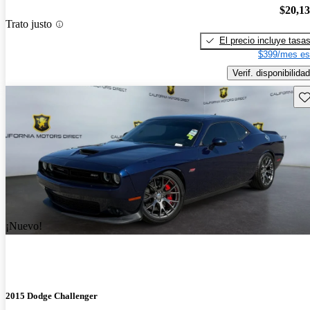
$20,1
Trato justo
El precio incluye tasa
$399/mes es
Verif. disponibilidad
Gu
¡Nuevo!
2015 Dodge Challenger