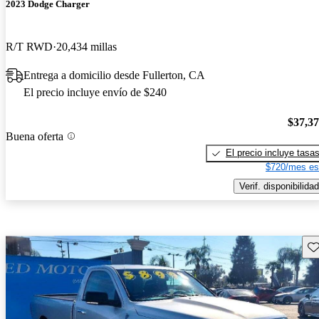
2023 Dodge Charger
R/T RWD
20,434 millas
Entrega a domicilio desde Fullerton, CA
El precio incluye envío de $240
$37,3
Buena oferta
El precio incluye tasa
$720/mes es
Verif. disponibilidad
Gu