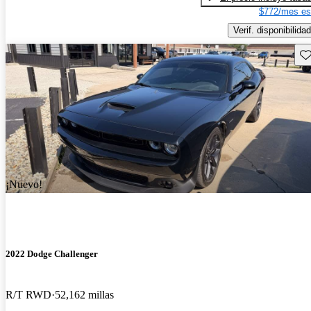
$772/mes es
Verif. disponibilidad
Gu
¡Nuevo!
2022 Dodge Challenger
R/T RWD
52,162 millas