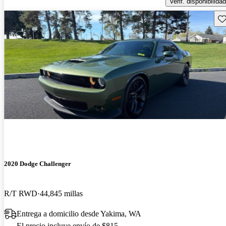
Verif. disponibilidad
Gu
2020 Dodge Challenger
R/T RWD
44,845 millas
Entrega a domicilio desde Yakima, WA
El precio incluye envío de $815