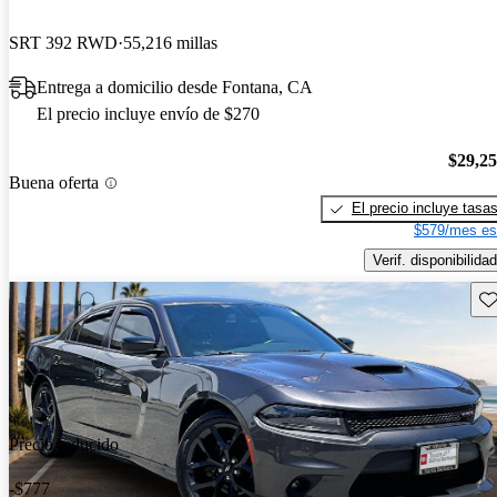
SRT 392 RWD
55,216 millas
Entrega a domicilio desde Fontana, CA
El precio incluye envío de $270
$29,2
Buena oferta
El precio incluye tasa
$579/mes es
Verif. disponibilidad
Gu
Precio reducido
-$777