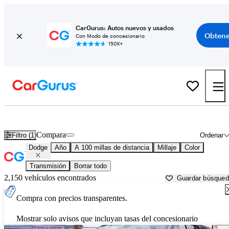
CarGurus: Autos nuevos y usados
Obtene
Con Modo de concesionario
150K+
Autos Dodge usados en venta cerca de
Santa Maria, CA
Compara
Filtro (1)
Ordenar
Dodge
Año
A 100 millas de distancia
Millaje
Color
Transmisión
Borrar todo
2,150 vehículos encontrados
Guardar búsque
Compra con precios transparentes.
Mostrar solo avisos que incluyan tasas del concesionario