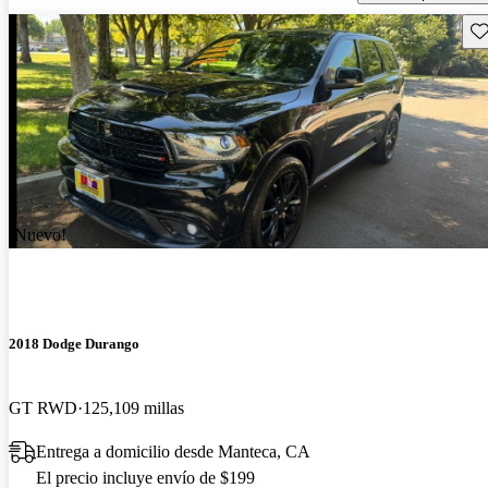
Gu
¡Nuevo!
2018 Dodge Durango
GT RWD
125,109 millas
Entrega a domicilio desde Manteca, CA
El precio incluye envío de $199