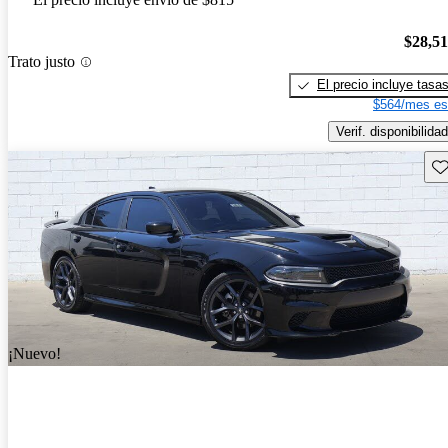
$28,5
Trato justo
El precio incluye tasa
$564/mes es
Verif. disponibilidad
Gu
¡Nuevo!