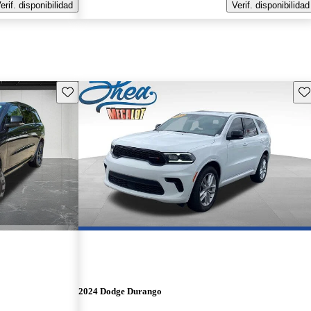
erif. disponibilidad
Verif. disponibilidad
Guarda este Aviso
Gu
2024 Dodge Durango