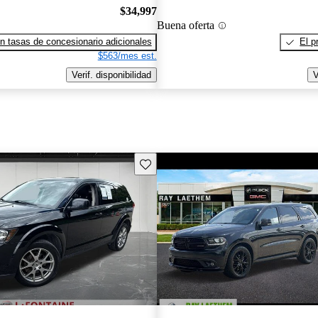
$34,997
Buena oferta
n tasas de concesionario adicionales
El p
$563/mes est.
Verif. disponibilidad
V
Guarda este Aviso