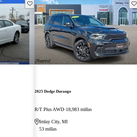
Guarda este Aviso
Gu
¡Nuevo!
2025 Dodge Durango
R/T Plus AWD
18,983 millas
Imlay City, MI
53 millas