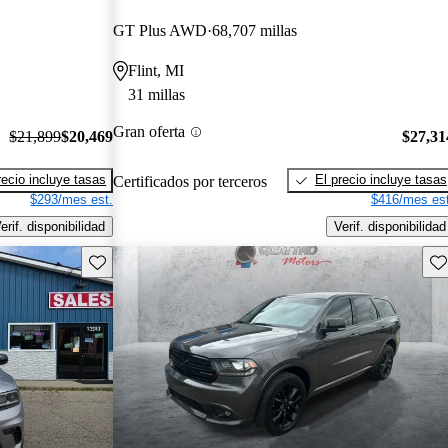
GT Plus AWD
68,707 millas
Flint, MI
31 millas
Gran oferta
$21,899
$20,469
$27,31
recio incluye tasas
El precio incluye tasas
Certificados por terceros
$293/mes est.
$416/mes est
erif. disponibilidad
Verif. disponibilidad
Guarda este Aviso
Gu