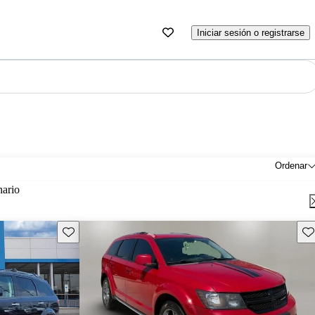
Iniciar sesión o registrarse
Ordenar
nario
Guarda este Aviso
Gu