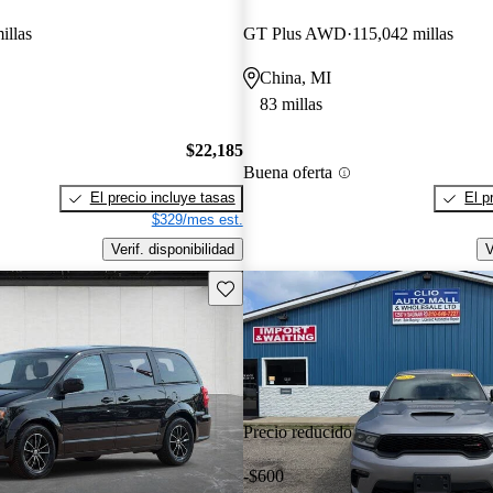
illas
GT Plus AWD
115,042 millas
China, MI
83 millas
$22,185
Buena oferta
El precio incluye tasas
El p
$329/mes est.
Verif. disponibilidad
V
Guarda este Aviso
Precio reducido
-$600