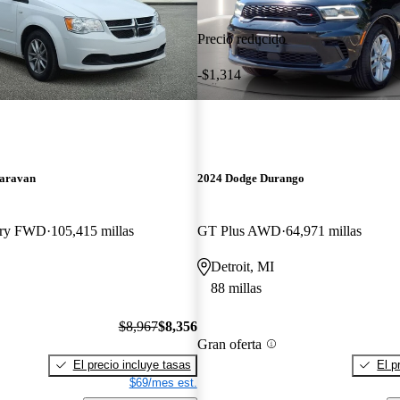
Precio reducido
-$1,314
aravan
2024 Dodge Durango
ary FWD
105,415 millas
GT Plus AWD
64,971 millas
Detroit, MI
88 millas
$8,967
$8,356
Gran oferta
El precio incluye tasas
El p
$69/mes est.