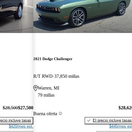
2021 Dodge Challenger
R/T RWD
37,850 millas
Warren, MI
79 millas
$28,500
$27,500
$28,62
Buena oferta
recio incluye tasas
El precio incluye tasas
$420/mes est.
$445/mes est