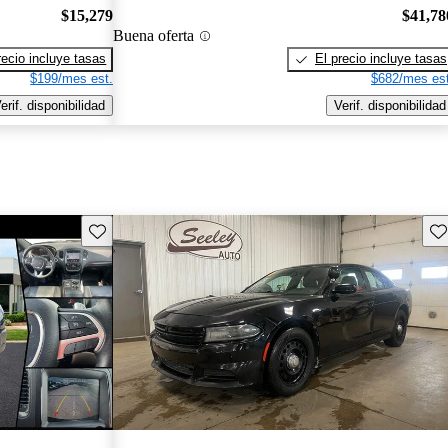
$15,279
$41,78
Buena oferta
recio incluye tasas
El precio incluye tasas
$199/mes est.
$682/mes est
erif. disponibilidad
Verif. disponibilidad
Guarda este Aviso
Gu