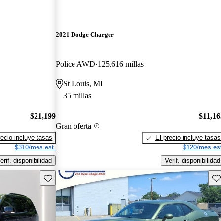
2021 Dodge Charger
Police AWD
125,616 millas
St Louis, MI
35 millas
$21,199
$11,16
Gran oferta
recio incluye tasas
El precio incluye tasas
$310/mes est.
$120/mes est
erif. disponibilidad
Verif. disponibilidad
Guarda este Aviso
Gu