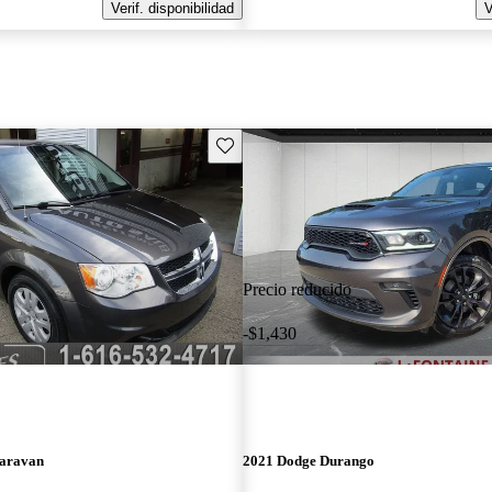
Verif. disponibilidad
V
Guarda este Aviso
Precio reducido
-$1,430
aravan
2021 Dodge Durango