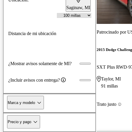
Saginaw, MI
Patrocinado por
US
Distancia de mi ubicación
2015 Dodge Challen
¿Mostrar avisos solamente de MI?
SXT Plus RWD
9
Taylor, MI
¿Incluir avisos con entrega?
91 millas
Marca y modelo
Trato justo
Precio y pago