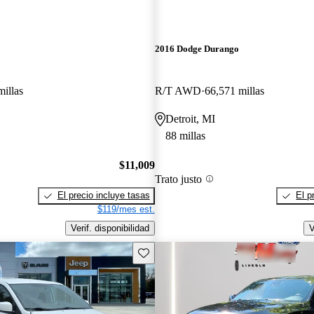
2016 Dodge Durango
millas
R/T AWD
66,571 millas
Detroit, MI
88 millas
$11,009
Trato justo
El precio incluye tasas
El p
$119/mes est.
Verif. disponibilidad
V
Guarda este Aviso