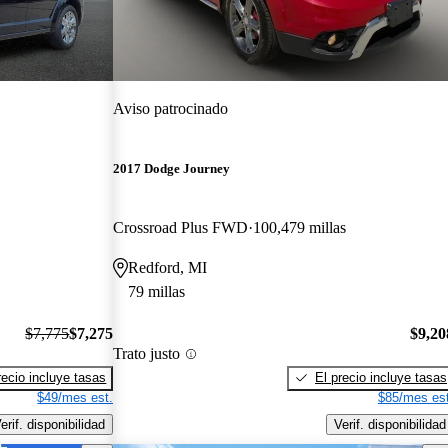
Aviso patrocinado
2017 Dodge Journey
Crossroad Plus FWD
100,479 millas
Redford, MI
79 millas
$7,775
$7,275
$9,20
Trato justo
recio incluye tasas
El precio incluye tasas
$49/mes est.
$85/mes est
erif. disponibilidad
Verif. disponibilidad