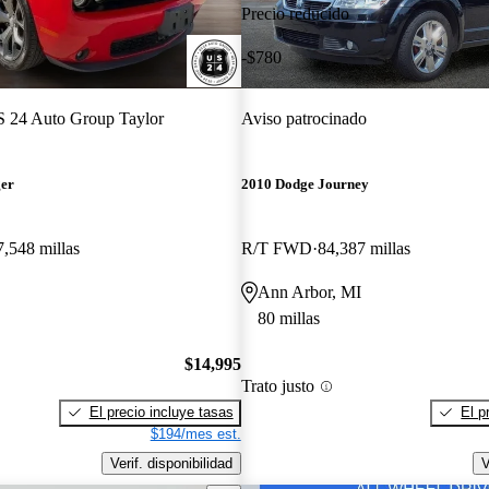
Precio reducido
-$780
 24 Auto Group Taylor
Aviso patrocinado
ger
2010 Dodge Journey
7,548 millas
R/T FWD
84,387 millas
Ann Arbor, MI
80 millas
$14,995
Trato justo
El precio incluye tasas
El p
$194/mes est.
Verif. disponibilidad
V