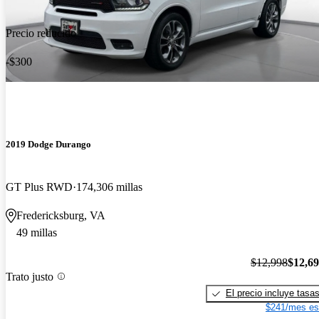
Precio reducido
-$300
2019 Dodge Durango
GT Plus RWD
174,306 millas
Fredericksburg, VA
49 millas
$12,998
$12,6
Trato justo
El precio incluye tasa
$241/mes es