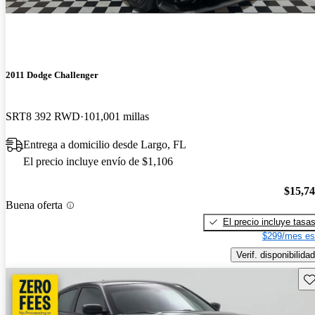
2011 Dodge Challenger
SRT8 392 RWD
101,001 millas
Entrega a domicilio desde Largo, FL
El precio incluye envío de $1,106
$15,7
Buena oferta
El precio incluye tasa
$299/mes es
Verif. disponibilidad
Gu