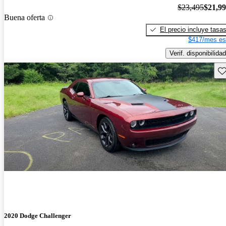
$23,495
$21,9
Buena oferta
El precio incluye tasa
$417/mes es
Verif. disponibilidad
Gu
2020 Dodge Challenger