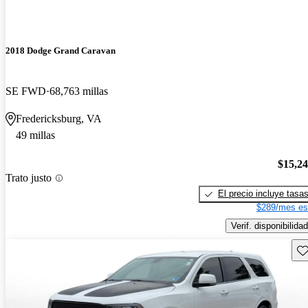
2018 Dodge Grand Caravan
SE FWD
68,763 millas
Fredericksburg, VA
49 millas
$15,2
Trato justo
El precio incluye tasa
$289/mes es
Verif. disponibilidad
Gu