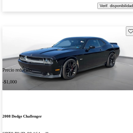
Verif. disponibilidad
Gu
Precio reducido
-$1,000
2008 Dodge Challenger