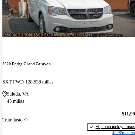
2020 Dodge Grand Caravan
SXT FWD
128,538 millas
Saluda, VA
45 millas
$11,9
Trato justo
El precio incluye tasa
$228/mes es