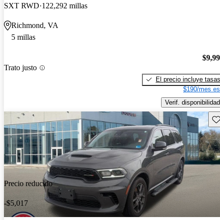
SXT RWD
122,292 millas
Richmond, VA
5 millas
$9,9
Trato justo
El precio incluye tasa
$190/mes es
Verif. disponibilidad
Gu
Precio reducido
-$5,017