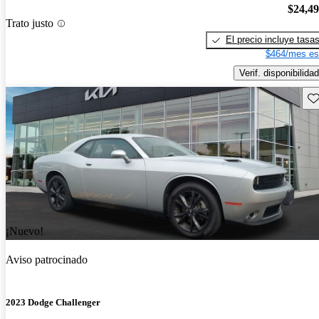
$24,4
Trato justo
El precio incluye tasa
$464/mes es
Verif. disponibilidad
Gu
¡Nuevo!
Aviso patrocinado
2023 Dodge Challenger