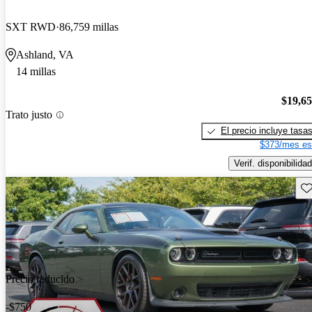
SXT RWD
86,759 millas
Ashland, VA
14 millas
$19,6
Trato justo
El precio incluye tasa
$373/mes es
Verif. disponibilidad
Gu
Precio reducido
-$750