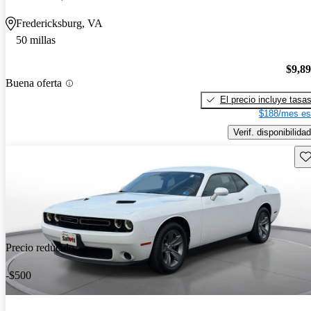
Fredericksburg, VA
50 millas
$9,8
Buena oferta
El precio incluye tasa
$188/mes es
Verif. disponibilidad
Gu
Precio reducido
-$500