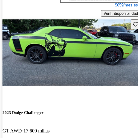
$659/mes es
Verif. disponibilidad
Gu
2023 Dodge Challenger
GT AWD
17,609 millas