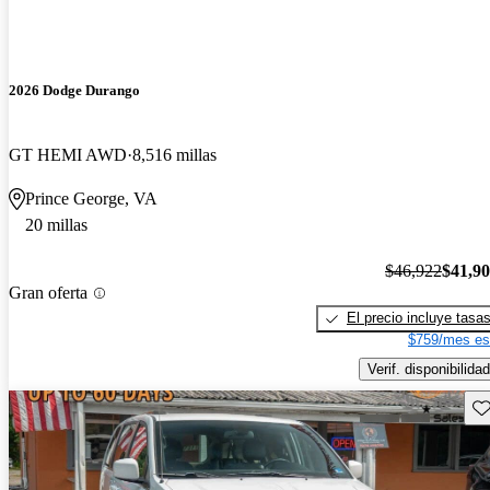
2026 Dodge Durango
GT HEMI AWD
8,516 millas
Prince George, VA
20 millas
$46,922
$41,9
Gran oferta
El precio incluye tasa
$759/mes es
Verif. disponibilidad
Gu