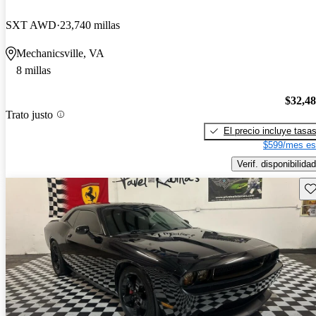
SXT AWD
23,740 millas
Mechanicsville, VA
8 millas
$32,4
Trato justo
El precio incluye tasa
$599/mes es
Verif. disponibilidad
Gu