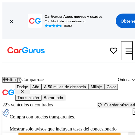
CarGurus: Autos nuevos y usados
Obtene
Con Modo de concesionario
150K+
Autos Dodge usados en venta cerca de
Richmond, VA
Compara
Filtro (1)
Ordenar
Dodge
Año
A 50 millas de distancia
Millaje
Color
Transmisión
Borrar todo
223 vehículos encontrados
Guardar búsque
Compra con precios transparentes.
Mostrar solo avisos que incluyan tasas del concesionario