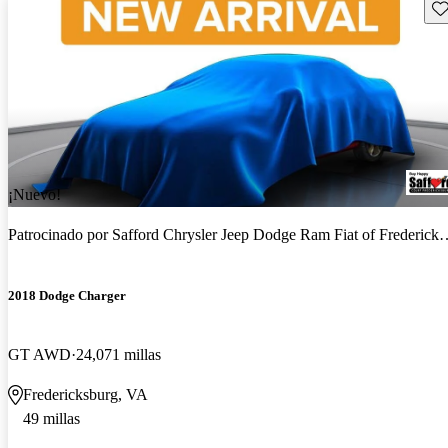
Gu
¡Nuevo!
Patrocinado por
Safford Chrysler Jeep Dodge Ram Fiat of Fredericksburg
2018 Dodge Charger
GT AWD
24,071 millas
Fredericksburg, VA
49 millas