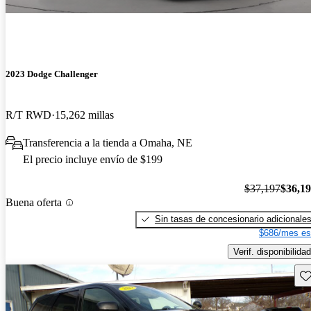
2023 Dodge Challenger
R/T RWD
15,262 millas
Transferencia a la tienda a Omaha, NE
El precio incluye envío de $199
$37,197
$36,1
Buena oferta
Sin tasas de concesionario adicionale
$686/mes es
Verif. disponibilidad
Gu