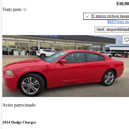
$30,9
Trato justo
El precio incluye tasa
$587/mes es
Verif. disponibilidad
Gu
Aviso patrocinado
2014 Dodge Charger