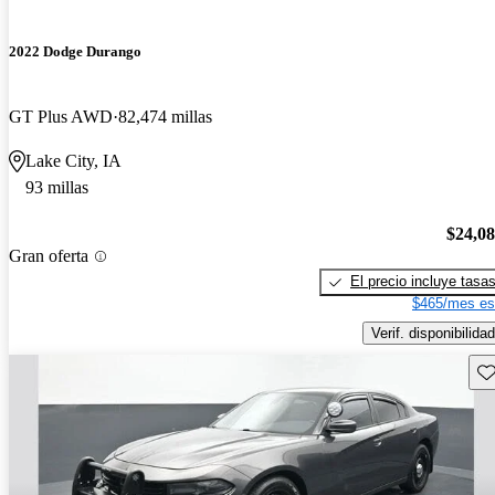
2022 Dodge Durango
GT Plus AWD
82,474 millas
Lake City, IA
93 millas
$24,0
Gran oferta
El precio incluye tasa
$465/mes es
Verif. disponibilidad
Gu