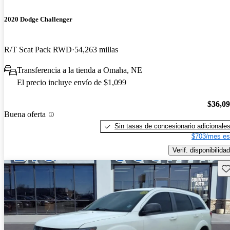
2020 Dodge Challenger
R/T Scat Pack RWD
54,263 millas
Transferencia a la tienda a Omaha, NE
El precio incluye envío de $1,099
$36,0
Buena oferta
Sin tasas de concesionario adicionale
$703/mes es
Verif. disponibilidad
Gu