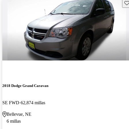
Gu
2018 Dodge Grand Caravan
SE FWD
62,874 millas
Bellevue, NE
6 millas