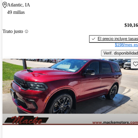
Atlantic, IA
49 millas
$10,1
Trato justo
El precio incluye tasa
$198/mes es
Verif. disponibilidad
Gu