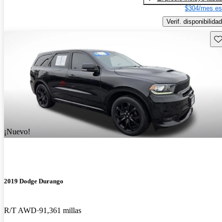
$304/mes es
Verif. disponibilidad
Gu
¡Nuevo!
2019 Dodge Durango
R/T AWD
91,361 millas