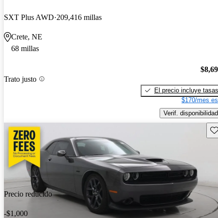
SXT Plus AWD
209,416 millas
Crete, NE
68 millas
$8,6
Trato justo
El precio incluye tasa
$170/mes es
Verif. disponibilidad
Gu
Precio reducido
-$1,000