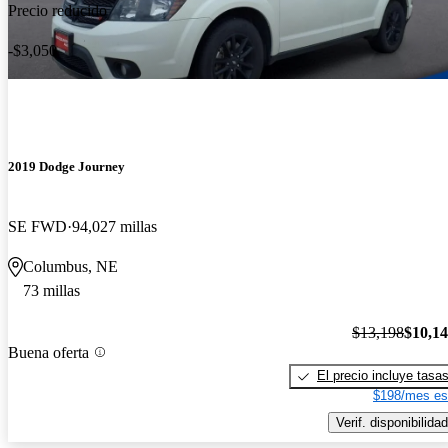
Precio reducido
-$3,050
2019 Dodge Journey
SE FWD
94,027 millas
Columbus, NE
73 millas
$13,198
$10,1
Buena oferta
El precio incluye tasa
$198/mes es
Verif. disponibilidad