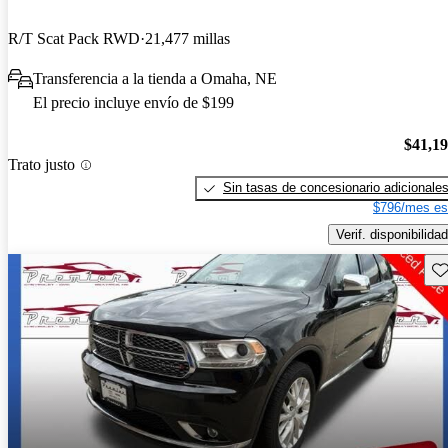
R/T Scat Pack RWD
21,477 millas
Transferencia a la tienda a Omaha, NE
El precio incluye envío de $199
$41,1
Trato justo
Sin tasas de concesionario adicionale
$796/mes es
Verif. disponibilidad
Gu