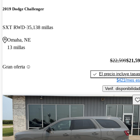
2019 Dodge Challenger
SXT RWD
35,138 millas
Omaha, NE
13 millas
$22,599
$21,5
Gran oferta
El precio incluye tasa
$421/mes es
Verif. disponibilidad
Gu