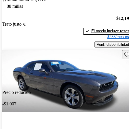
88 millas
$12,1
Trato justo
El precio incluye tasa
$238/mes es
Verif. disponibilidad
Gu
Precio reducido
-$1,007