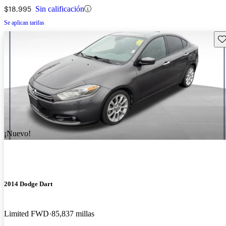
$18,995
Sin calificación
Se aplican tarifas
Gu
¡Nuevo!
2014 Dodge Dart
Limited FWD
85,837 millas