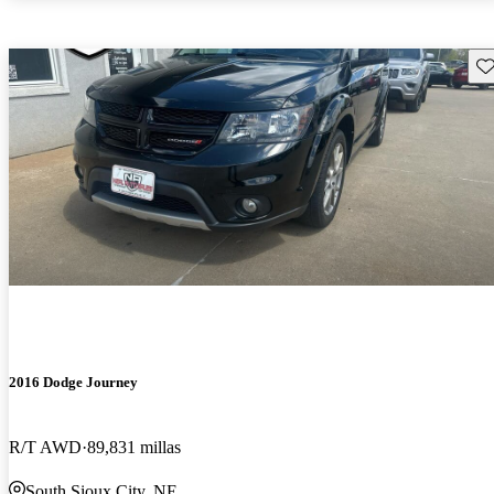
Gu
2016 Dodge Journey
R/T AWD
89,831 millas
South Sioux City, NE