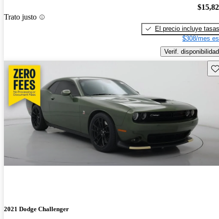
$15,8
Trato justo
El precio incluye tasa
$308/mes es
Verif. disponibilidad
Gu
2021 Dodge Challenger