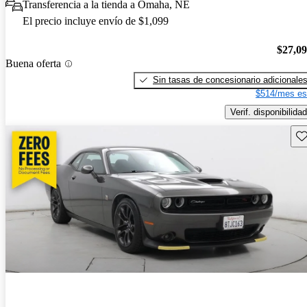
Transferencia a la tienda a Omaha, NE
El precio incluye envío de $1,099
$27,0
Buena oferta
Sin tasas de concesionario adicionale
$514/mes es
Verif. disponibilidad
Gu