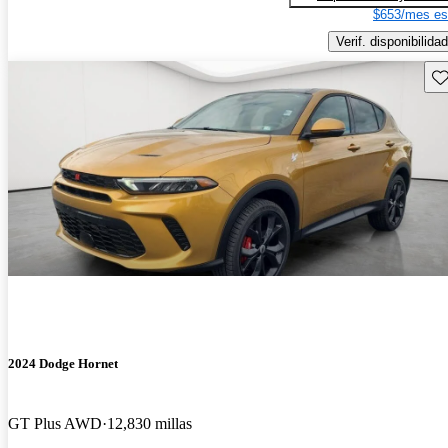
$653/mes es
Verif. disponibilidad
Gu
2024 Dodge Hornet
GT Plus AWD
12,830 millas