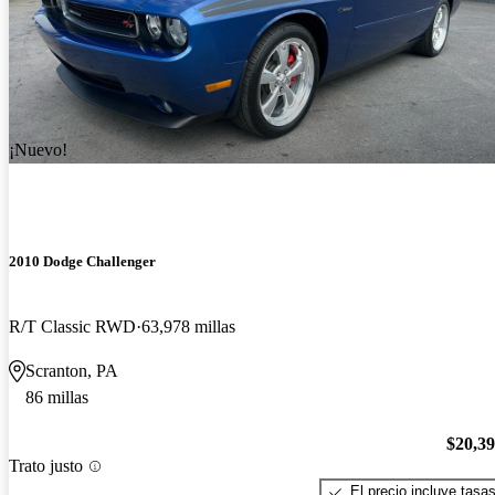
¡Nuevo!
2010 Dodge Challenger
R/T Classic RWD
63,978 millas
Scranton, PA
86 millas
$20,3
Trato justo
El precio incluye tasa