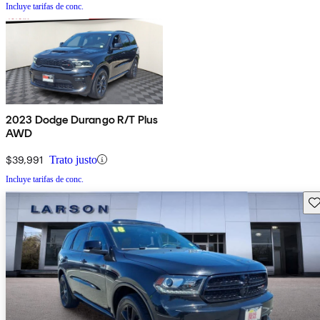
Incluye tarifas de conc.
2023 Dodge Durango R/T Plus
AWD
$39,991
Trato justo
Incluye tarifas de conc.
Gu