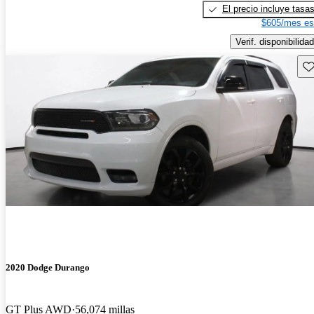
El precio incluye tasa
$605/mes es
Verif. disponibilidad
Gu
2020 Dodge Durango
GT Plus AWD
56,074 millas