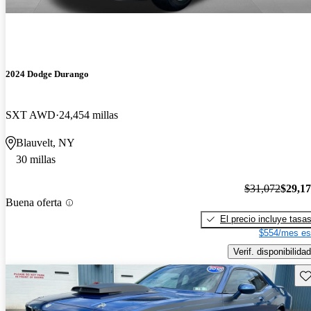
2024 Dodge Durango
SXT AWD
24,454 millas
Blauvelt, NY
30 millas
$31,072
$29,1
Buena oferta
El precio incluye tasa
$554/mes es
Verif. disponibilidad
Gu