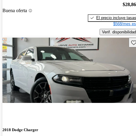
$28,8
Buena oferta
El precio incluye tasa
$568/mes es
Verif. disponibilidad
Gu
2018 Dodge Charger