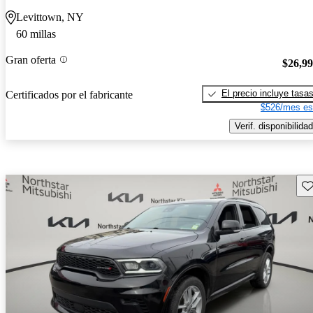
Levittown, NY
60 millas
Gran oferta
$26,9
El precio incluye tasa
Certificados por el fabricante
$526/mes es
Verif. disponibilidad
Gu