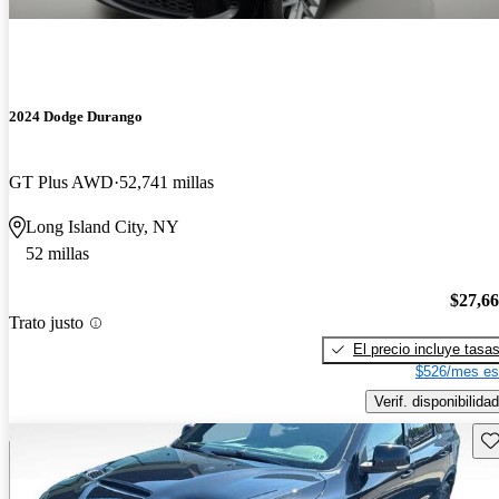
2024 Dodge Durango
GT Plus AWD
52,741 millas
Long Island City, NY
52 millas
$27,6
Trato justo
El precio incluye tasa
$526/mes es
Verif. disponibilidad
Gu