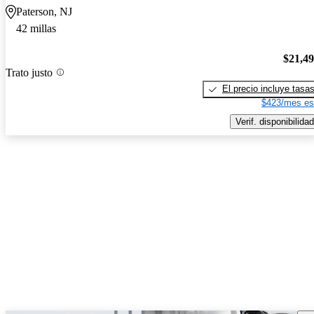
Paterson, NJ
42 millas
$21,4
Trato justo
El precio incluye tasa
$423/mes es
Verif. disponibilidad