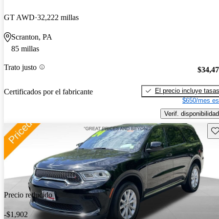
GT AWD
32,222 millas
Scranton, PA
85 millas
Trato justo
$34,4
El precio incluye tasa
Certificados por el fabricante
$650/mes es
Verif. disponibilidad
Gu
Precio reducido
-$1,902