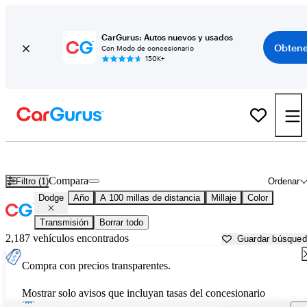
CarGurus: Autos nuevos y usados
Obtene
Con Modo de concesionario
150K+
Autos Dodge usados en venta cerca de
Newburgh, NY
Compara
Filtro (1)
Ordenar
Dodge
Año
A 100 millas de distancia
Millaje
Color
Transmisión
Borrar todo
2,187 vehículos encontrados
Guardar búsque
Compra con precios transparentes.
Mostrar solo avisos que incluyan tasas del concesionario