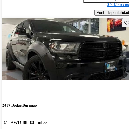
$401/mes es
Verif. disponibilidad
Gu
2017 Dodge Durango
R/T AWD
88,808 millas