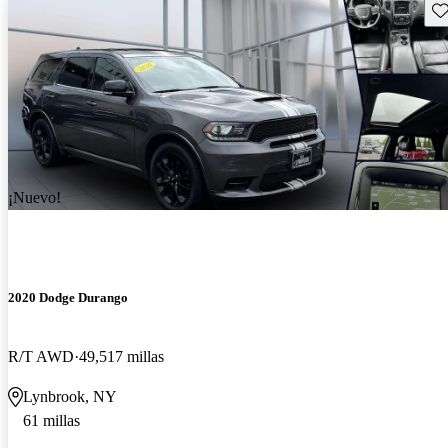
Gu
¡Nuevo!
2020 Dodge Durango
R/T AWD
49,517 millas
Lynbrook, NY
61 millas