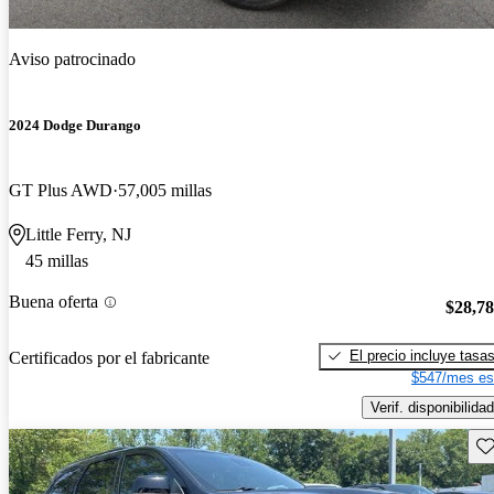
Aviso patrocinado
2024 Dodge Durango
GT Plus AWD
57,005 millas
Little Ferry, NJ
45 millas
Buena oferta
$28,7
El precio incluye tasa
Certificados por el fabricante
$547/mes es
Verif. disponibilidad
Gu