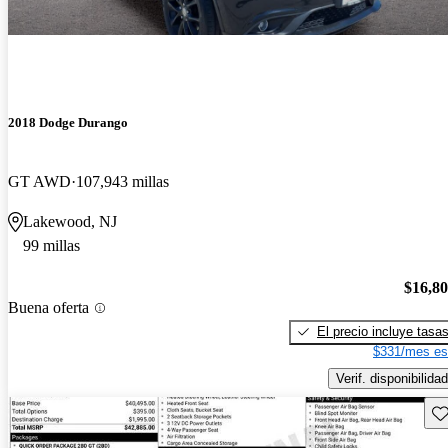
2018 Dodge Durango
GT AWD
107,943 millas
Lakewood, NJ
99 millas
$16,8
Buena oferta
El precio incluye tasa
$331/mes es
Verif. disponibilidad
Gu