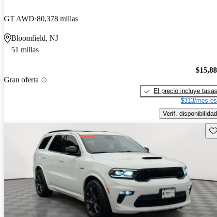
GT AWD
80,378 millas
Bloomfield, NJ
51 millas
$15,8
Gran oferta
El precio incluye tasa
$313/mes es
Verif. disponibilidad
Gu