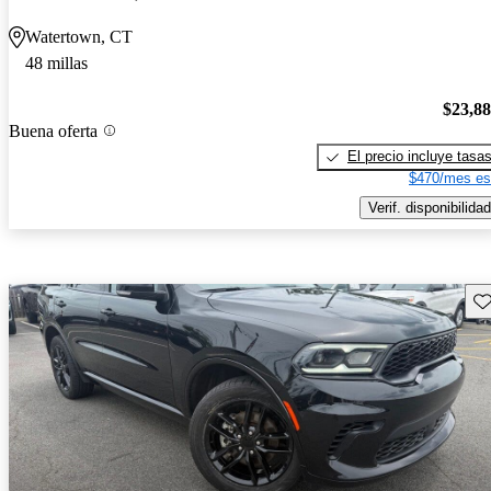
Watertown, CT
48 millas
$23,8
Buena oferta
El precio incluye tasa
$470/mes es
Verif. disponibilidad
Gu