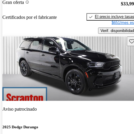
Gran oferta
$33,9
El precio incluye tasa
Certificados por el fabricante
$651/mes es
Verif. disponibilidad
Gu
Aviso patrocinado
2025 Dodge Durango