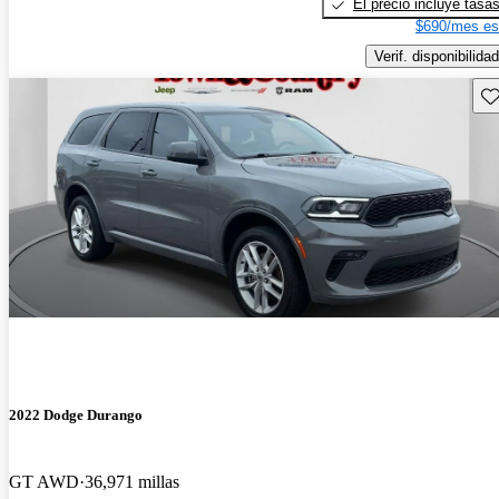
El precio incluye tasa
$690/mes es
Verif. disponibilidad
Gu
2022 Dodge Durango
GT AWD
36,971 millas