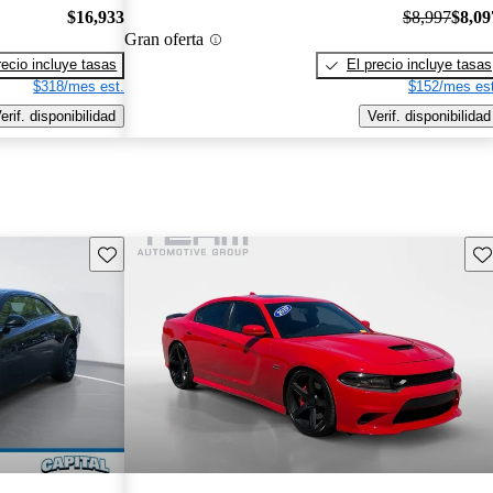
$16,933
$8,997
$8,09
Gran oferta
recio incluye tasas
El precio incluye tasas
$318/mes est.
$152/mes est
erif. disponibilidad
Verif. disponibilidad
Guarda este Aviso
Gu