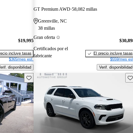
GT Premium AWD
58,082 millas
Greenville, NC
38 millas
Gran oferta
$19,995
$30,89
Certificados por el
recio incluye tasas
El precio incluye tasas
fabricante
$365/mes est.
$559/mes est
erif. disponibilidad
Verif. disponibilidad
Guarda este Aviso
Gu