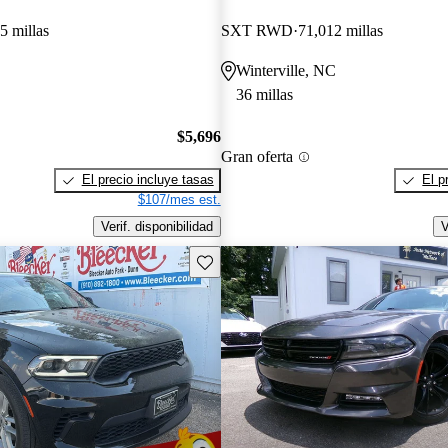
5 millas
SXT RWD
71,012 millas
Winterville, NC
36 millas
$5,696
Gran oferta
El precio incluye tasas
El p
$107/mes est.
Verif. disponibilidad
V
Guarda este Aviso