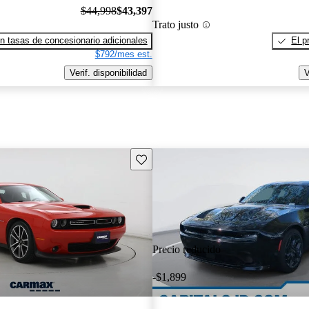
$44,998
$43,397
Trato justo
n tasas de concesionario adicionales
El p
$792/mes est.
Verif. disponibilidad
V
Guarda este Aviso
Precio reducido
-$1,899