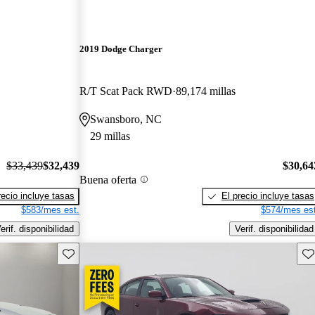
2019 Dodge Charger
R/T Scat Pack RWD
89,174 millas
Swansboro, NC
29 millas
$33,439
$32,439
$30,64
Buena oferta
recio incluye tasas
El precio incluye tasas
$583/mes est.
$574/mes est
erif. disponibilidad
Verif. disponibilidad
Guarda este Aviso
Gu