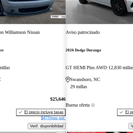
n Williamson Nissan
Aviso patrocinado
ger
2026 Dodge Durango
millas
GT HEMI Plus AWD
12,830 milla
C
Swansboro, NC
29 millas
$25,646
Buena oferta
El precio incluye tasas
El p
$477/mes est.
Verif. disponibilidad
V