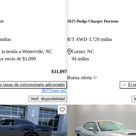
ger
2025 Dodge Charger Daytona
millas
R/T AWD
3,729 millas
 la tienda a Winterville, NC
Garner, NC
uye envío de $1,099
94 millas
$31,097
Buena oferta
n tasas de concesionario adicionales
El p
$577/mes est.
Verif. disponibilidad
V
Guarda este Aviso