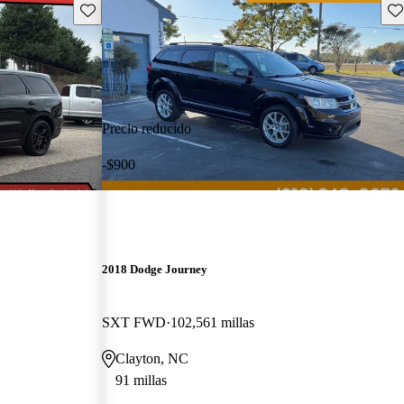
Guarda este Aviso
Gu
Precio reducido
-$900
2018 Dodge Journey
SXT FWD
102,561 millas
Clayton, NC
91 millas