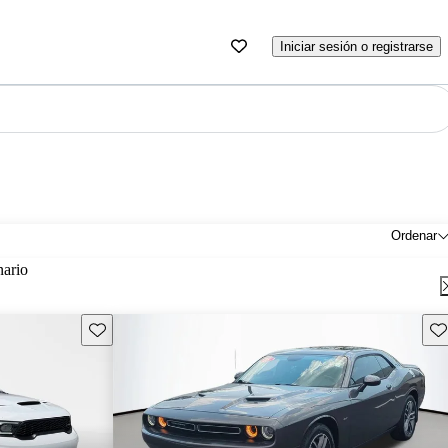
Iniciar sesión o registrarse
Ordenar
nario
Guarda este Aviso
Gu