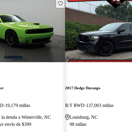
Guarda este Aviso
¡Nuevo!
ger
2017 Dodge Durango
WD
19,179 millas
R/T RWD
137,003 millas
 la tienda a Winterville, NC
Louisburg, NC
uye envío de $399
98 millas