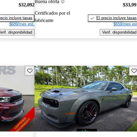
Buena oferta
$32,092
$33,99
Certificados por el
recio incluye tasas
El precio incluye tasas
fabricante
$689/mes est.
$659/mes est
erif. disponibilidad
Verif. disponibilidad
Guarda este Aviso
Gu