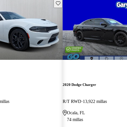
Guarda este Aviso
2020 Dodge Charger
millas
R/T RWD
13,922 millas
Ocala, FL
74 millas