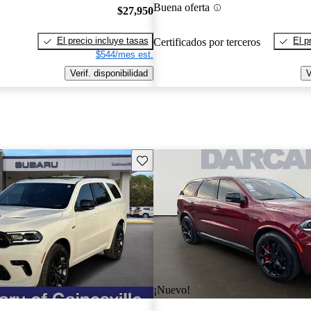
Buena oferta
$27,950
El precio incluye tasas
El p
Certificados por terceros
$544/mes est.
Verif. disponibilidad
V
Guarda este Aviso
¡Nuevo!