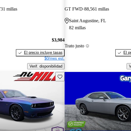
31 millas
GT FWD
88,561 millas
Saint Augustine, FL
82 millas
$3,984
Trato justo
El precio incluye tasas
El p
$0/mes est.
Verif. disponibilidad
V
Guarda este Aviso