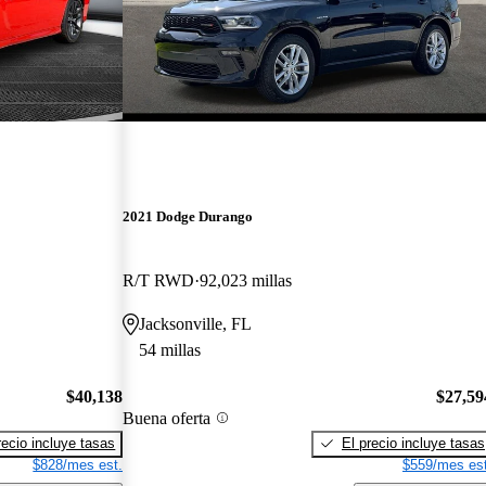
2021 Dodge Durango
R/T RWD
92,023 millas
Jacksonville, FL
54 millas
$40,138
$27,59
Buena oferta
recio incluye tasas
El precio incluye tasas
$828/mes est.
$559/mes est