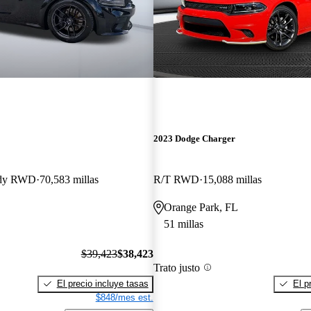
2023 Dodge Charger
ody RWD
70,583 millas
R/T RWD
15,088 millas
Orange Park, FL
51 millas
$39,423
$38,423
Trato justo
El precio incluye tasas
El p
$848/mes est.