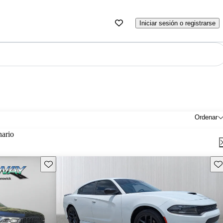
Iniciar sesión o registrarse
Ordenar
nario
Guarda este Aviso
Gu