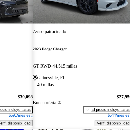
Aviso patrocinado
2023 Dodge Charger
GT RWD
44,515 millas
Gainesville, FL
40 millas
$30,098
$27,95
Buena oferta
recio incluye tasas
El precio incluye tasas
$591/mes est.
$544/mes est
erif. disponibilidad
Verif. disponibilidad