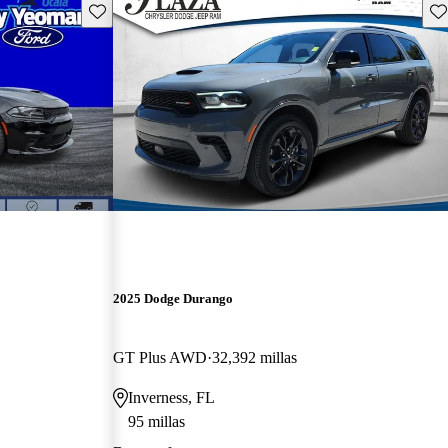
Guarda este Aviso
Gu
2025 Dodge Durango
GT Plus AWD
32,392 millas
Inverness, FL
95 millas