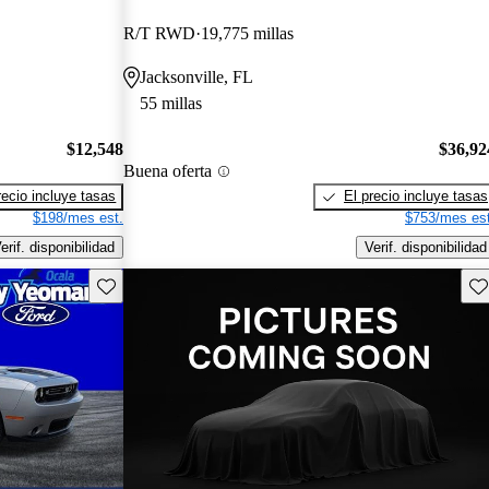
R/T RWD
19,775 millas
Jacksonville, FL
55 millas
$12,548
$36,92
Buena oferta
recio incluye tasas
El precio incluye tasas
$198/mes est.
$753/mes est
erif. disponibilidad
Verif. disponibilidad
Guarda este Aviso
Gu