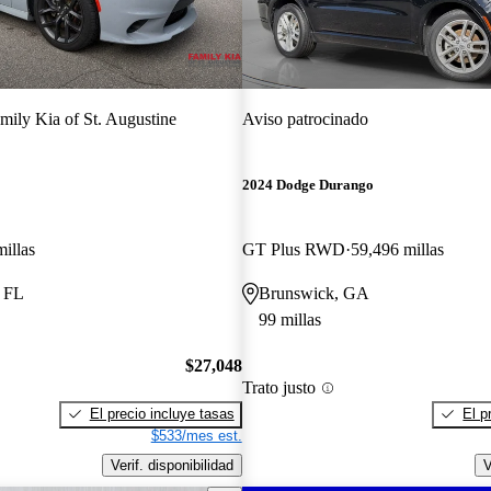
mily Kia of St. Augustine
Aviso patrocinado
2024 Dodge Durango
illas
GT Plus RWD
59,496 millas
, FL
Brunswick, GA
99 millas
$27,048
Trato justo
El precio incluye tasas
El p
$533/mes est.
Verif. disponibilidad
V