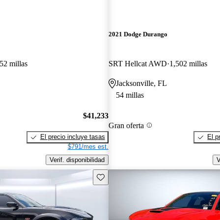
2021 Dodge Durango
52 millas
SRT Hellcat AWD
1,502 millas
Jacksonville, FL
54 millas
$41,233
Gran oferta
El precio incluye tasas
El p
$791/mes est.
Verif. disponibilidad
V
Guarda este Aviso