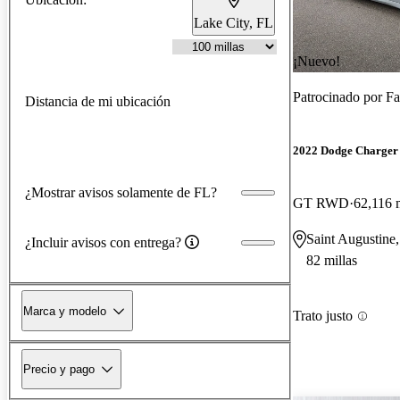
Lake City, FL
¡Nuevo!
Patrocinado por
Fa
Distancia de mi ubicación
2022 Dodge Charger
¿Mostrar avisos solamente de FL?
GT RWD
62,116 m
Saint Augustine
¿Incluir avisos con entrega?
82 millas
Marca y modelo
Trato justo
Precio y pago