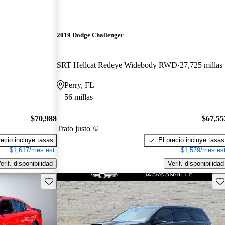
2019 Dodge Challenger
SRT Hellcat Redeye Widebody RWD
27,725 millas
Perry, FL
56 millas
$70,988
$67,55
Trato justo
recio incluye tasas
El precio incluye tasas
$1,617/mes est.
$1,579/mes est
erif. disponibilidad
Verif. disponibilidad
Guarda este Aviso
Gu