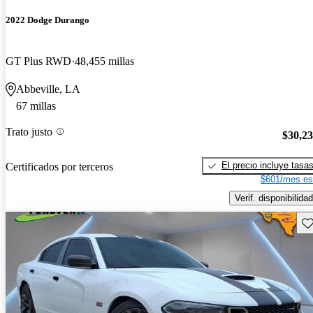
2022 Dodge Durango
GT Plus RWD
48,455 millas
Abbeville, LA
67 millas
Trato justo
$30,2
El precio incluye tasa
Certificados por terceros
$601/mes es
Verif. disponibilidad
Gu