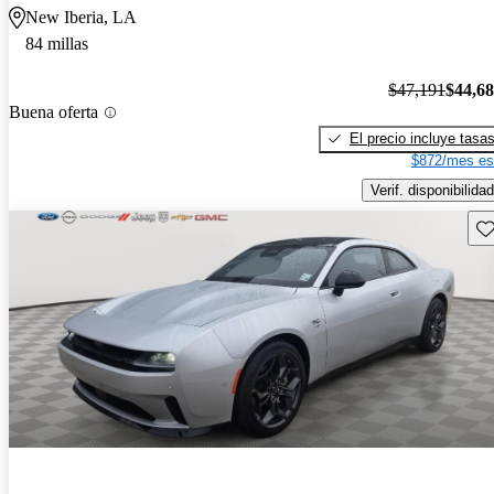
New Iberia, LA
84 millas
$47,191
$44,6
Buena oferta
El precio incluye tasa
$872/mes es
Verif. disponibilidad
Gu