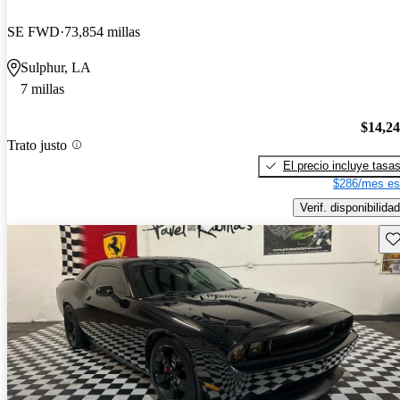
SE FWD
73,854 millas
Sulphur, LA
7 millas
$14,2
Trato justo
El precio incluye tasa
$286/mes es
Verif. disponibilidad
Gu