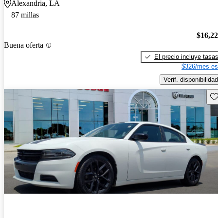
Alexandria, LA
87 millas
$16,2
Buena oferta
El precio incluye tasa
$326/mes es
Verif. disponibilidad
Gu