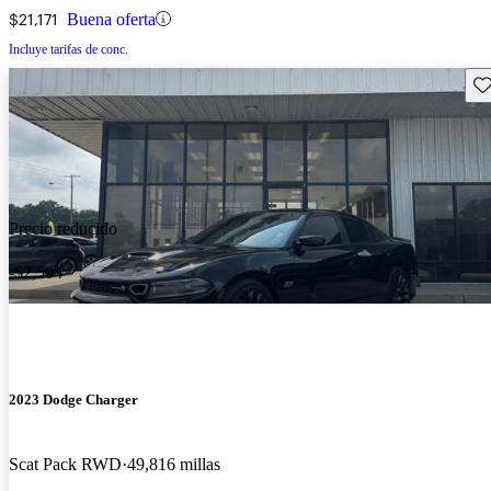
$21,171
Buena oferta
Incluye tarifas de conc.
Gu
Precio reducido
-$2,504
2023 Dodge Charger
Scat Pack RWD
49,816 millas