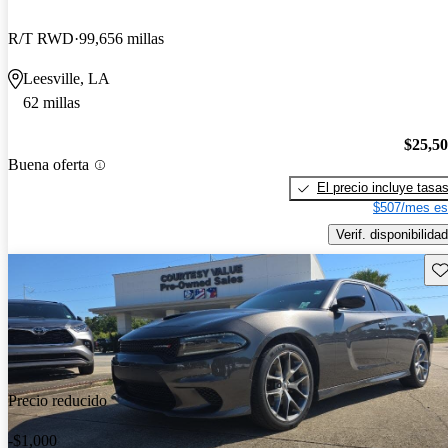
R/T RWD
99,656 millas
Leesville, LA
62 millas
$25,5
Buena oferta
El precio incluye tasa
$507/mes es
Verif. disponibilidad
Gu
Precio reducido
-$1,000