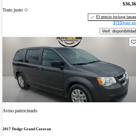
$36,3
Trato justo
El precio incluye tasa
$710/mes es
Verif. disponibilidad
Gu
Aviso patrocinado
2017 Dodge Grand Caravan