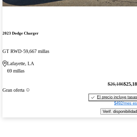
2023 Dodge Charger
GT RWD
59,667 millas
Lafayette, LA
69 millas
$26,186
$25,1
Gran oferta
El precio incluye tasa
$492/mes es
Verif. disponibilidad