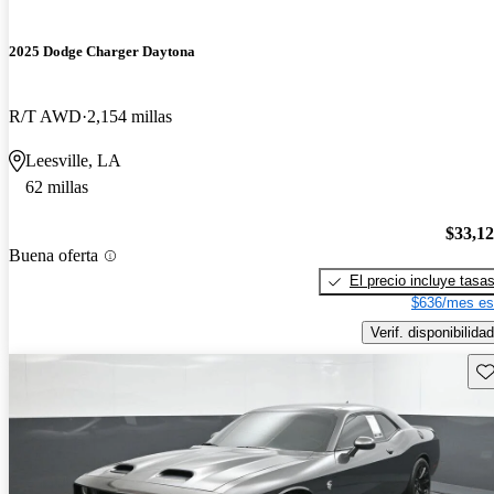
2025 Dodge Charger Daytona
R/T AWD
2,154 millas
Leesville, LA
62 millas
$33,1
Buena oferta
El precio incluye tasa
$636/mes es
Verif. disponibilidad
Gu