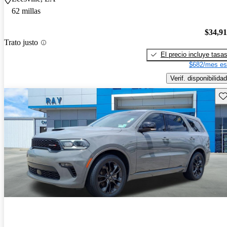
62 millas
$34,9
Trato justo
El precio incluye tasa
$682/mes es
Verif. disponibilidad
Gu