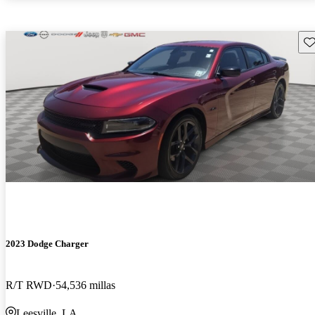
Gu
2023 Dodge Charger
R/T RWD
54,536 millas
Leesville, LA