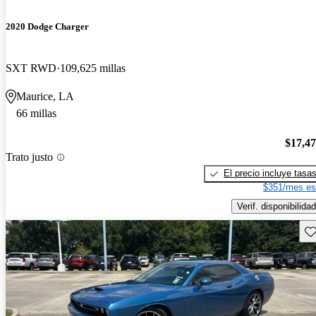
2020 Dodge Charger
SXT RWD
109,625 millas
Maurice, LA
66 millas
$17,4
Trato justo
El precio incluye tasa
$351/mes es
Verif. disponibilidad
Gu