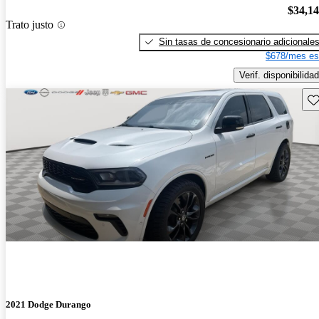
$34,1
Trato justo
Sin tasas de concesionario adicionale
$678/mes es
Verif. disponibilidad
Gu
2021 Dodge Durango