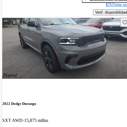
$757/mes es
Verif. disponibilidad
Gu
¡Nuevo!
2022 Dodge Durango
SXT AWD
15,875 millas