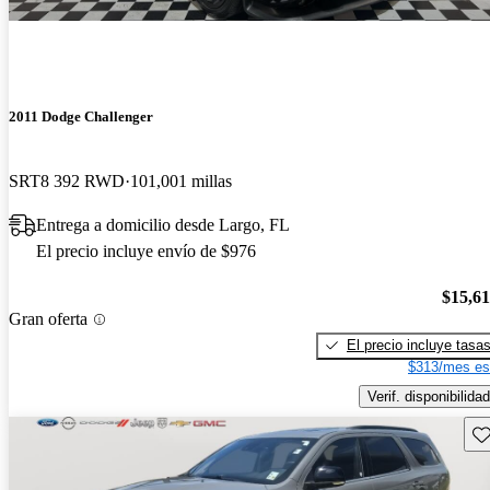
2011 Dodge Challenger
SRT8 392 RWD
101,001 millas
Entrega a domicilio desde Largo, FL
El precio incluye envío de $976
$15,6
Gran oferta
El precio incluye tasa
$313/mes es
Verif. disponibilidad
Gu