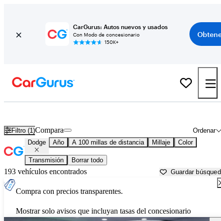
CarGurus: Autos nuevos y usados
Obtene
Con Modo de concesionario
150K+
Autos Dodge usados en venta cerca de
Lake Charles, LA
Compara
Filtro (1)
Ordenar
Dodge
Año
A 100 millas de distancia
Millaje
Color
Transmisión
Borrar todo
193 vehículos encontrados
Guardar búsque
Compra con precios transparentes.
Mostrar solo avisos que incluyan tasas del concesionario