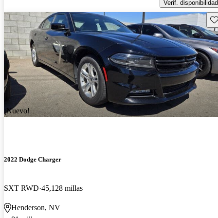
Verif. disponibilidad
Gu
¡Nuevo!
2022 Dodge Charger
SXT RWD
45,128 millas
Henderson, NV