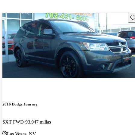
Gu
2016 Dodge Journey
SXT FWD
93,947 millas
Las Vegas, NV