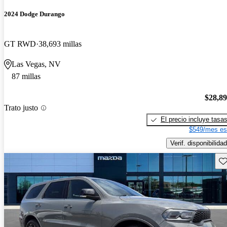
2024 Dodge Durango
GT RWD
38,693 millas
Las Vegas, NV
87 millas
$28,8
Trato justo
El precio incluye tasa
$549/mes es
Verif. disponibilidad
Gu