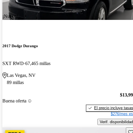
¡Nuevo!
2017 Dodge Durango
SXT RWD
67,465 millas
Las Vegas, NV
89 millas
$13,9
Buena oferta
El precio incluye tasa
$276/mes es
Verif. disponibilidad
Gu