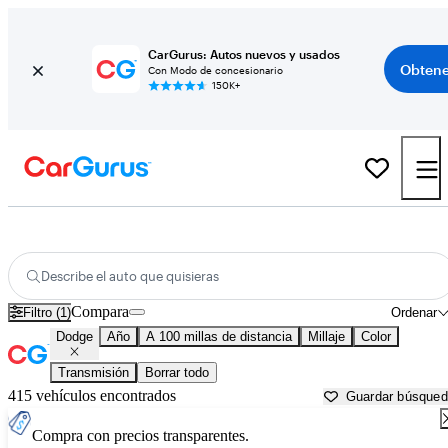
CarGurus: Autos nuevos y usados
Obtene
Con Modo de concesionario
150K+
Autos Dodge usados en venta cerca de Kingman, AZ
Describe el auto que quisieras
Compara
Filtro (1)
Ordenar
Dodge
Año
A 100 millas de distancia
Millaje
Color
Transmisión
Borrar todo
415 vehículos encontrados
Guardar búsque
Compra con precios transparentes.