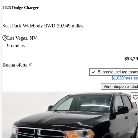
2023 Dodge Charger
Scat Pack Widebody RWD
20,949 millas
Las Vegas, NV
95 millas
$53,2
Buena oferta
El precio incluye tasa
$1,020/mes es
Verif. disponibilidad
Gu