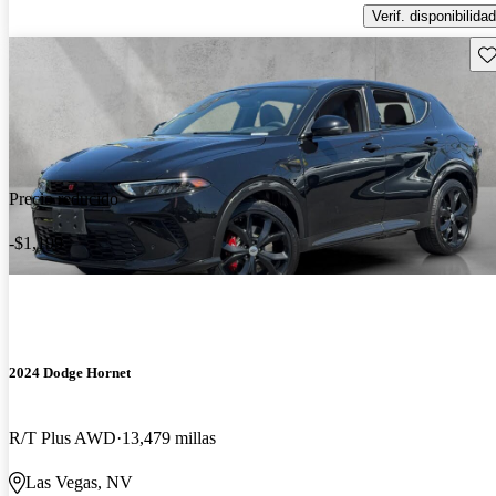
Verif. disponibilidad
Gu
Precio reducido
-$1,199
2024 Dodge Hornet
R/T Plus AWD
13,479 millas
Las Vegas, NV