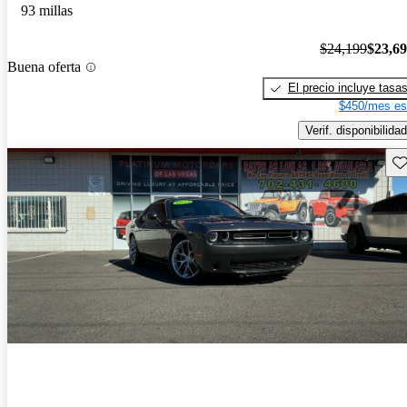
93 millas
$24,199
$23,6
Buena oferta
El precio incluye tasa
$450/mes es
Verif. disponibilidad
Gu