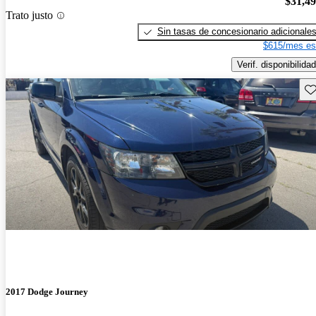
$31,4
Trato justo
Sin tasas de concesionario adicionale
$615/mes es
Verif. disponibilidad
Gu
2017 Dodge Journey