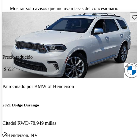
Mostrar solo avisos que incluyan tasas del concesionario
Gu
Precio reducido
-$552
Patrocinado por
BMW of Henderson
2021 Dodge Durango
Citadel RWD
78,949 millas
Henderson, NV