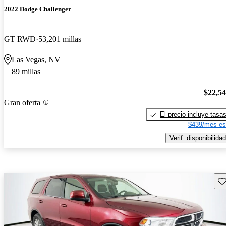
2022 Dodge Challenger
GT RWD
53,201 millas
Las Vegas, NV
89 millas
$22,5
Gran oferta
El precio incluye tasa
$439/mes es
Verif. disponibilidad
Gu