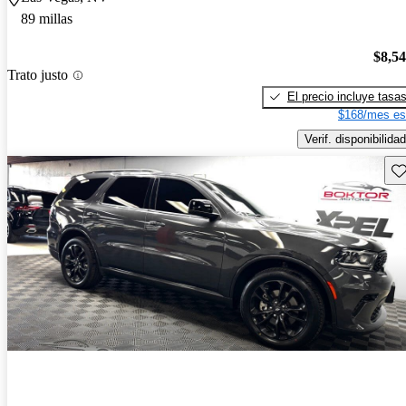
89 millas
$8,5
Trato justo
El precio incluye tasa
$168/mes es
Verif. disponibilidad
Gu