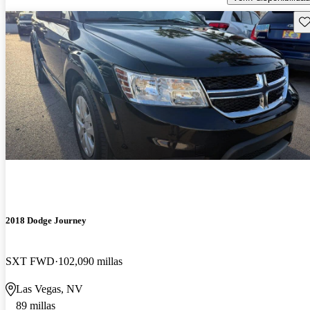
Gu
2018 Dodge Journey
SXT FWD
102,090 millas
Las Vegas, NV
89 millas