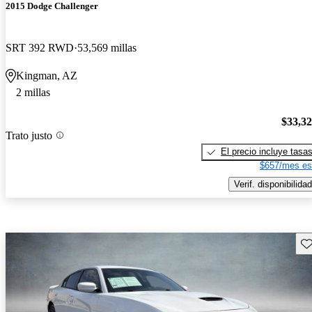
2015 Dodge Challenger
SRT 392 RWD
53,569 millas
Kingman, AZ
2 millas
$33,3
Trato justo
El precio incluye tasa
$657/mes es
Verif. disponibilidad
Gu