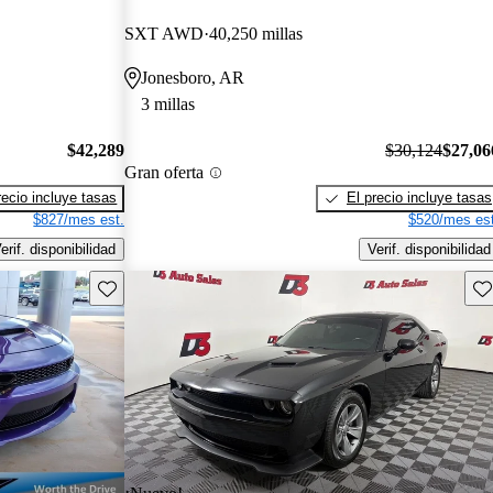
SXT AWD
40,250 millas
Jonesboro, AR
3 millas
$42,289
$30,124
$27,06
Gran oferta
recio incluye tasas
El precio incluye tasas
$827/mes est.
$520/mes est
erif. disponibilidad
Verif. disponibilidad
Guarda este Aviso
Gu