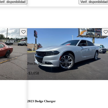
erif. disponibilidad
Verif. disponibilidad
Guarda este Aviso
Gu
Precio reducido
-$3,058
2023 Dodge Charger