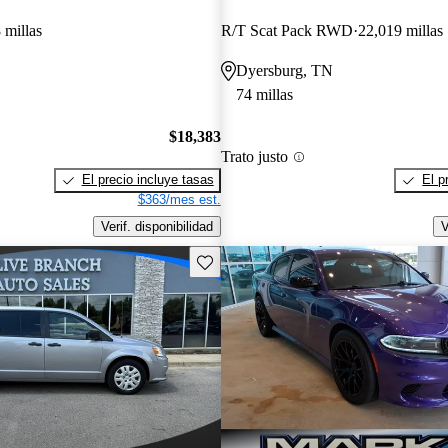
 millas
R/T Scat Pack RWD
22,019 millas
Dyersburg, TN
74 millas
$18,383
Trato justo
El precio incluye tasas
El p
$363/mes est.
Verif. disponibilidad
V
Guarda este Aviso