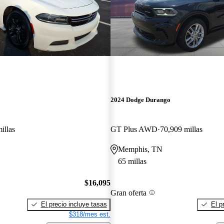
2024 Dodge Durango
illas
GT Plus AWD
70,909 millas
Memphis, TN
65 millas
$16,095
Gran oferta
El precio incluye tasas
El p
$318/mes est.