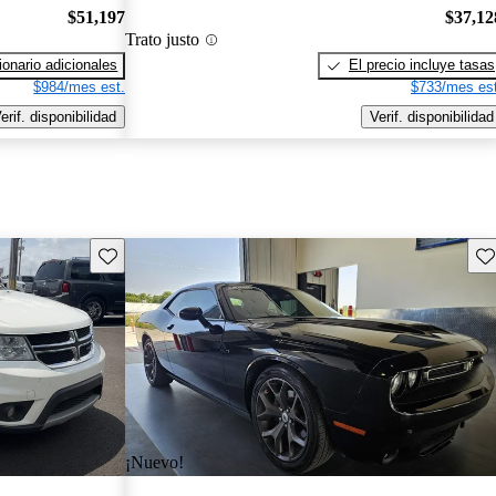
$51,197
$37,12
Trato justo
onario adicionales
El precio incluye tasas
$984/mes est.
$733/mes est
erif. disponibilidad
Verif. disponibilidad
Guarda este Aviso
Gu
¡Nuevo!