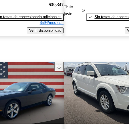
$30,347
Trato
justo
n tasas de concesionario adicionales
Sin tasas de concesi
$594/mes est.
Verif. disponibilidad
V
Guarda este Aviso