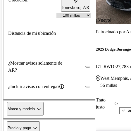
Jonesboro, AR
¡Nuevo!
Patrocinado por
An
Distancia de mi ubicación
2025 Dodge Durango
¿Mostrar avisos solamente de
GT RWD
27,783 
AR?
West Memphis,
56 millas
¿Incluir avisos con entrega?
Trato
justo
Marca y modelo
Si
Precio y pago