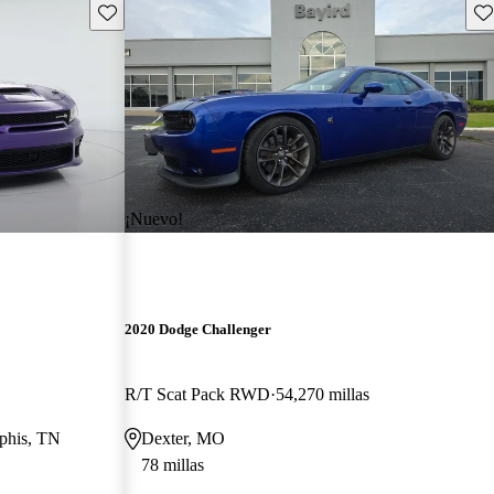
Guarda este Aviso
Gu
¡Nuevo!
2020 Dodge Challenger
R/T Scat Pack RWD
54,270 millas
mphis, TN
Dexter, MO
78 millas