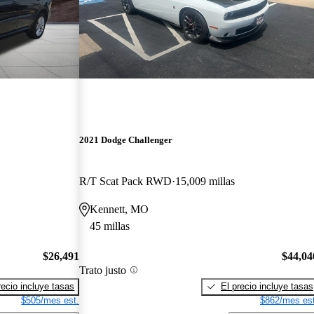
2021 Dodge Challenger
R/T Scat Pack RWD
15,009 millas
Kennett, MO
45 millas
$26,491
$44,04
Trato justo
recio incluye tasas
El precio incluye tasas
$505/mes est.
$862/mes est