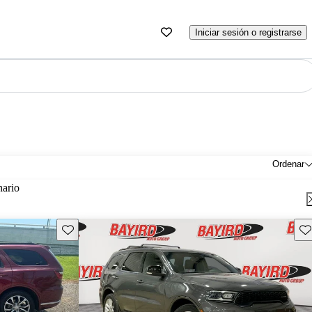
Iniciar sesión o registrarse
Ordenar
nario
Guarda este Aviso
Gu