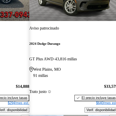
Aviso patrocinado
2024 Dodge Durango
GT Plus AWD
43,816 millas
West Plains, MO
91 millas
$14,888
$33,57
Trato justo
recio incluye tasas
El precio incluye tasas
$294/mes est.
$640/mes est
erif. disponibilidad
Verif. disponibilidad