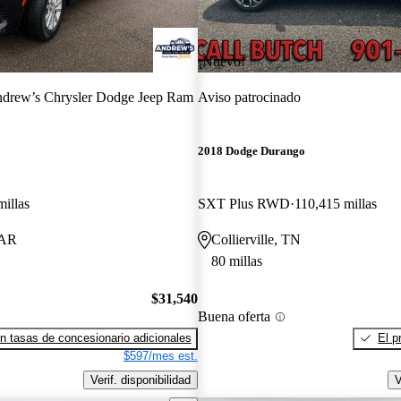
¡Nuevo!
drew’s Chrysler Dodge Jeep Ram
Aviso patrocinado
2018 Dodge Durango
millas
SXT Plus RWD
110,415 millas
 AR
Collierville, TN
80 millas
$31,540
Buena oferta
n tasas de concesionario adicionales
El p
$597/mes est.
Verif. disponibilidad
V