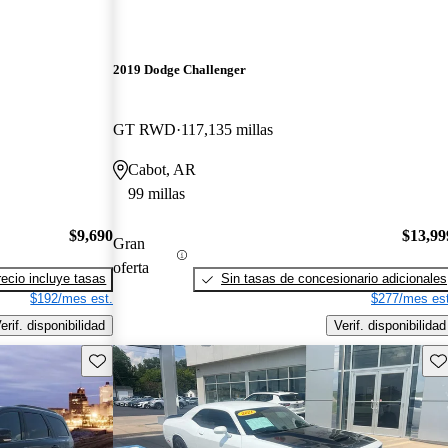
2019 Dodge Challenger
GT RWD
117,135 millas
Cabot, AR
99 millas
$9,690
$13,99
Gran
oferta
recio incluye tasas
Sin tasas de concesionario adicionales
$192/mes est.
$277/mes est
erif. disponibilidad
Verif. disponibilidad
Guarda este Aviso
Gu