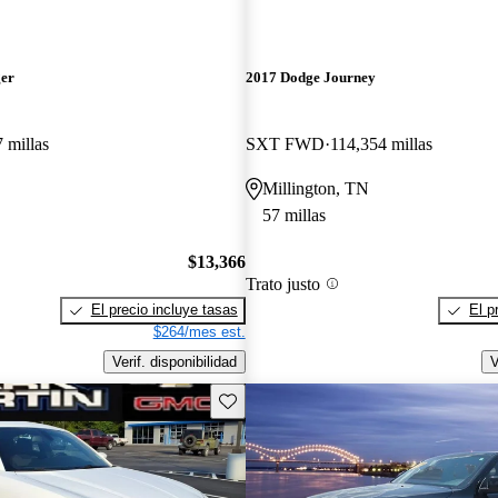
ger
2017 Dodge Journey
 millas
SXT FWD
114,354 millas
Millington, TN
57 millas
$13,366
Trato justo
El precio incluye tasas
El p
$264/mes est.
Verif. disponibilidad
V
Guarda este Aviso