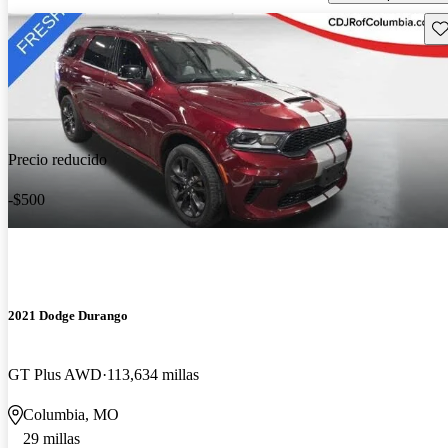
Gu
Precio reducido
-$500
2021 Dodge Durango
GT Plus AWD
113,634 millas
Columbia, MO
29 millas