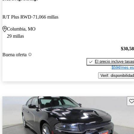
R/T Plus RWD
71,066 millas
Columbia, MO
29 millas
$30,5
Buena oferta
El precio incluye tasa
$594/mes es
Verif. disponibilidad
Gu