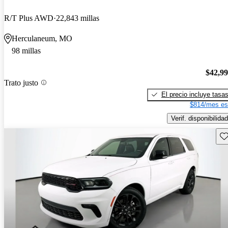
R/T Plus AWD
22,843 millas
Herculaneum, MO
98 millas
$42,9
Trato justo
El precio incluye tasa
$814/mes es
Verif. disponibilidad
Gu