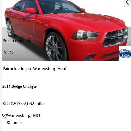
Gu
Precio reducido
-$325
Patrocinado por
Warrensburg Ford
2014 Dodge Charger
SE RWD
92,062 millas
Warrensburg, MO
85 millas