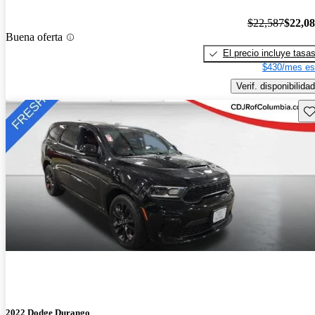
$22,587
$22,0
Buena oferta
El precio incluye tasa
$430/mes es
Verif. disponibilidad
Gu
2022 Dodge Durango