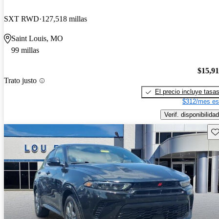
SXT RWD
127,518 millas
Saint Louis, MO
99 millas
$15,9
Trato justo
El precio incluye tasa
$312/mes es
Verif. disponibilidad
Gu