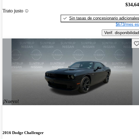
$34,6
Trato justo
Sin tasas de concesionario adicionale
$673/mes es
Verif. disponibilidad
Gu
¡Nuevo!
2016 Dodge Challenger