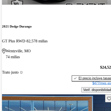
2021 Dodge Durango
GT Plus RWD
82,578 millas
Wentzville, MO
74 millas
$24,5
Trato justo
El precio incluye tasa
$477/mes es
Verif. disponibilidad
Gu