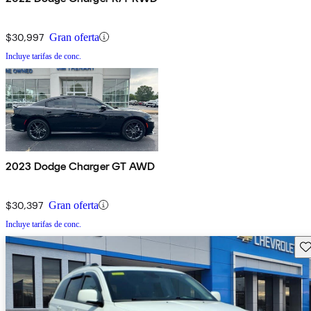
$30,997
Gran oferta
Incluye tarifas de conc.
2023 Dodge Charger GT AWD
$30,397
Gran oferta
Incluye tarifas de conc.
Gu