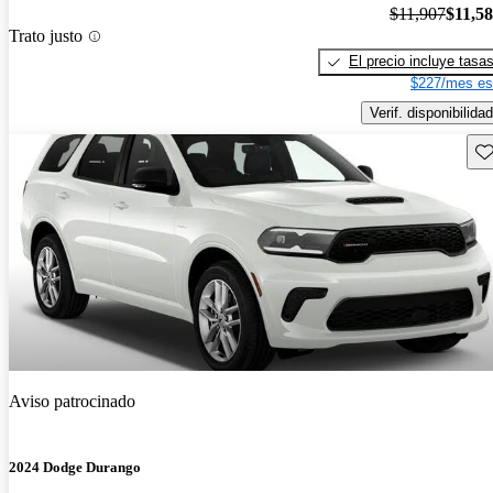
$11,907
$11,5
Trato justo
El precio incluye tasa
$227/mes es
Verif. disponibilidad
Gu
Aviso patrocinado
2024 Dodge Durango