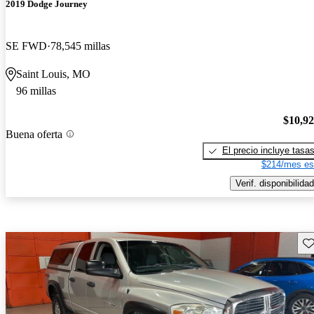
2019 Dodge Journey
SE FWD
78,545 millas
Saint Louis, MO
96 millas
$10,9
Buena oferta
El precio incluye tasa
$214/mes es
Verif. disponibilidad
Gu