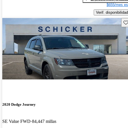
$655/mes es
Verif. disponibilidad
Gu
2020 Dodge Journey
SE Value FWD
84,447 millas