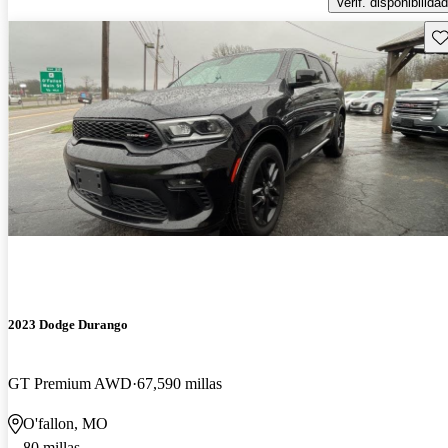
Verif. disponibilidad
Gu
2023 Dodge Durango
GT Premium AWD
67,590 millas
O'fallon, MO
80 millas