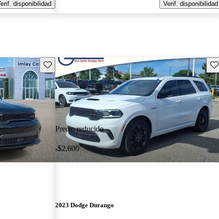
erif. disponibilidad
Verif. disponibilidad
Guarda este Aviso
Gu
Precio reducido
-$2,600
2023 Dodge Durango