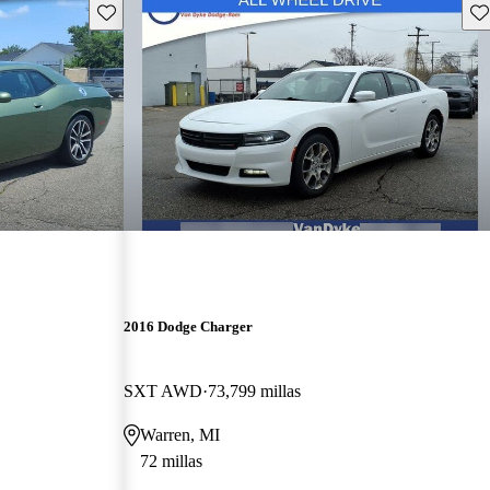
Guarda este Aviso
Gu
2016 Dodge Charger
SXT AWD
73,799 millas
Warren, MI
72 millas