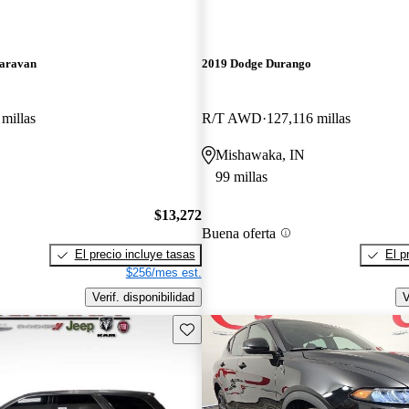
aravan
2019 Dodge Durango
millas
R/T AWD
127,116 millas
Mishawaka, IN
99 millas
$13,272
Buena oferta
El precio incluye tasas
El p
$256/mes est.
Verif. disponibilidad
V
Guarda este Aviso