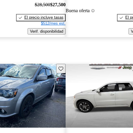
$28,500
$27,500
Buena oferta
El precio incluye tasas
El p
$512/mes est.
Verif. disponibilidad
V
Guarda este Aviso