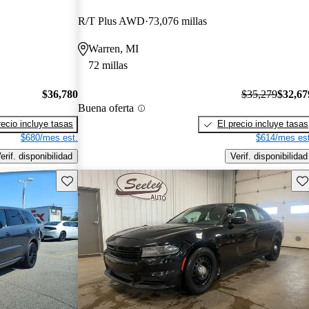
R/T Plus AWD
73,076 millas
Warren, MI
72 millas
$36,780
$35,279
$32,67
Buena oferta
recio incluye tasas
El precio incluye tasas
$680/mes est.
$614/mes est
erif. disponibilidad
Verif. disponibilidad
Guarda este Aviso
Gu