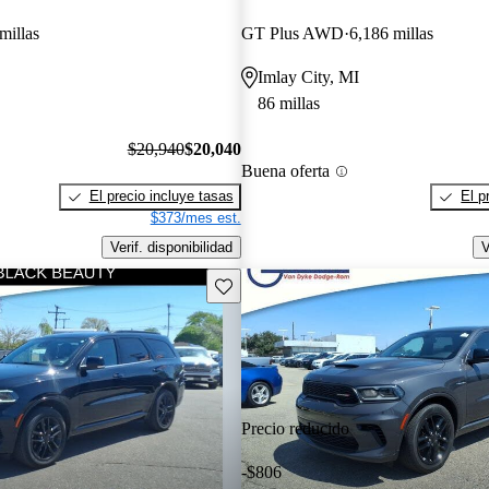
millas
GT Plus AWD
6,186 millas
Imlay City, MI
86 millas
$20,940
$20,040
Buena oferta
El precio incluye tasas
El p
$373/mes est.
Verif. disponibilidad
V
Guarda este Aviso
Precio reducido
-$806