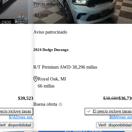
Precio reducido
-$1,950
Aviso patrocinado
2024 Dodge Durango
R/T Premium AWD
38,296 millas
Royal Oak, MI
66 millas
$39,523
$38,680
$36,73
Buena oferta
recio incluye tasas
El precio incluye tasas
$742/mes est.
$684/mes est
erif. disponibilidad
Verif. disponibilidad