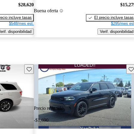
$28,620
$15,27
Buena oferta
recio incluye tasas
El precio incluye tasas
$548/mes est.
$295/mes est
erif. disponibilidad
Verif. disponibilidad
Guarda este Aviso
Gu
Precio reducido
-$1,690