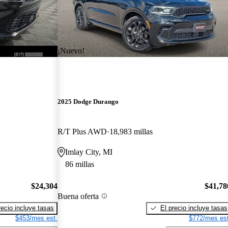
¡Nuevo!
2025 Dodge Durango
R/T Plus AWD
18,983 millas
Imlay City, MI
86 millas
$24,304
$41,78
Buena oferta
recio incluye tasas
El precio incluye tasas
$453/mes est.
$772/mes est