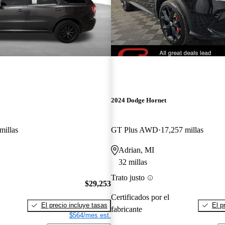
2024 Dodge Hornet
millas
GT Plus AWD
17,257 millas
Adrian, MI
32 millas
Trato justo
$29,253
Certificados por el
El precio incluye tasas
El p
fabricante
$564/mes est.