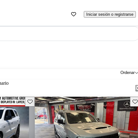
Iniciar sesión o registrarse
Ordenar
nario
Guarda este Aviso
Gu