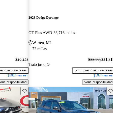
2023 Dodge Durango
GT Plus AWD
33,716 millas
Warren, MI
72 millas
$20,253
$33,509
$31,81
Trato justo
recio incluye tasas
El precio incluye tasas
$391/mes est.
$597/mes est
erif. disponibilidad
Verif. disponibilidad
Guarda este Aviso
Gu