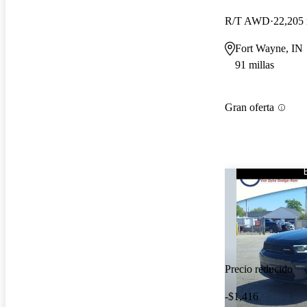
R/T AWD
22,205 
Fort Wayne, IN
91 millas
Gran oferta
Precio reducido
-$1,416