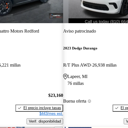
attro Motors Redford
Aviso patrocinado
2023 Dodge Durango
,221 millas
R/T Plus AWD
26,938 millas
Lapeer, MI
76 millas
$23,160
Buena oferta
El precio incluye tasas
El p
$443/mes est.
Verif. disponibilidad
V