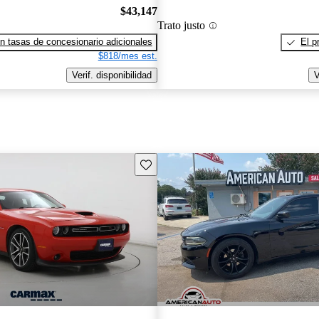
$43,147
Trato justo
n tasas de concesionario adicionales
El p
$818/mes est.
Verif. disponibilidad
V
Guarda este Aviso