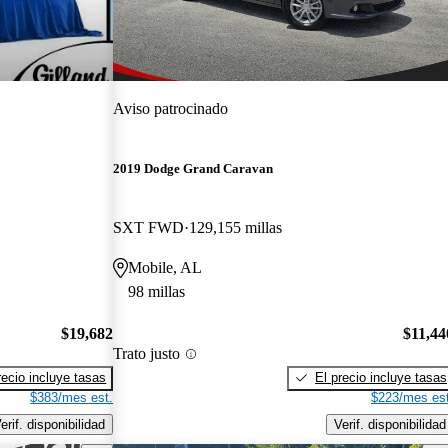
Aviso patrocinado
2019 Dodge Grand Caravan
SXT FWD
129,155 millas
Mobile, AL
98 millas
$19,682
$11,44
Trato justo
recio incluye tasas
El precio incluye tasas
$383/mes est.
$223/mes est
erif. disponibilidad
Verif. disponibilidad