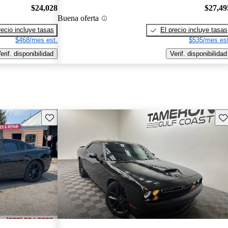
$24,028
$27,49
Buena oferta
recio incluye tasas
El precio incluye tasas
$468/mes est.
$535/mes est
erif. disponibilidad
Verif. disponibilidad
Guarda este Aviso
Gu