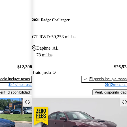
2021 Dodge Challenger
GT RWD
59,253 millas
Daphne, AL
78 millas
$12,398
$26,52
Trato justo
recio incluye tasas
El precio incluye tasas
$242/mes est.
$512/mes est
erif. disponibilidad
Verif. disponibilidad
Guarda este Aviso
Gu