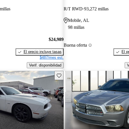
millas
R/T RWD
93,272 millas
Mobile, AL
98 millas
$24,989
Buena oferta
El precio incluye tasas
El p
$487/mes est.
Verif. disponibilidad
V
Guarda este Aviso