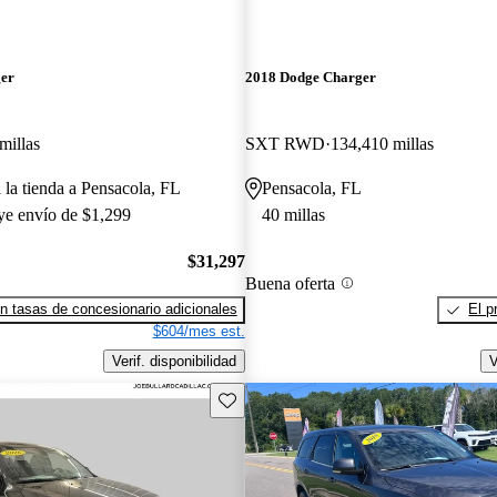
ger
2018 Dodge Charger
millas
SXT RWD
134,410 millas
 la tienda a Pensacola, FL
Pensacola, FL
uye envío de $1,299
40 millas
$31,297
Buena oferta
n tasas de concesionario adicionales
El p
$604/mes est.
Verif. disponibilidad
V
Guarda este Aviso