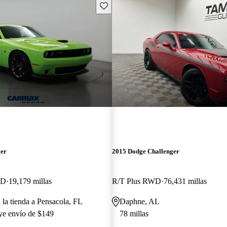
Guarda este Aviso
ger
2015 Dodge Challenger
WD
19,179 millas
R/T Plus RWD
76,431 millas
 la tienda a Pensacola, FL
Daphne, AL
uye envío de $149
78 millas