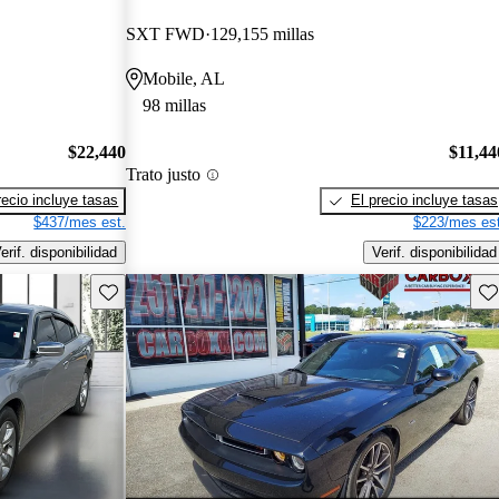
SXT FWD
129,155 millas
Mobile, AL
98 millas
$22,440
$11,44
Trato justo
recio incluye tasas
El precio incluye tasas
$437/mes est.
$223/mes est
erif. disponibilidad
Verif. disponibilidad
Guarda este Aviso
Gu