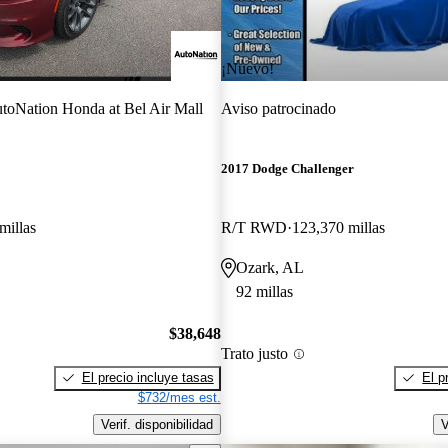
¡Nuevo!
toNation Honda at Bel Air Mall
Aviso patrocinado
2017 Dodge Challenger
millas
R/T RWD
123,370 millas
Ozark, AL
92 millas
$38,648
Trato justo
El precio incluye tasas
El p
$732/mes est.
Verif. disponibilidad
V