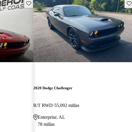
Guarda este Aviso
Gu
2020 Dodge Challenger
R/T RWD
55,092 millas
Enterprise, AL
78 millas