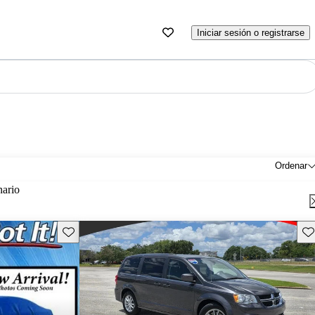
Iniciar sesión o registrarse
Ordenar
nario
Guarda este Aviso
Gu