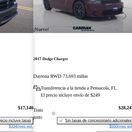
¡Nuevo!
2017 Dodge Charger
Daytona RWD
73,693 millas
Transferencia a la tienda a Pensacola, FL
El precio incluye envío de $249
$17,140
$28,24
Trato
justo
recio incluye tasas
Sin tasas de concesionario adicionales
$334/mes est.
$550/mes est