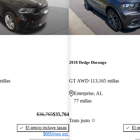
2018 Dodge Durango
millas
GT AWD
113,165 millas
Enterprise, AL
77 millas
$36,765
$35,764
Trato justo
El precio incluye tasas
El p
$665/mes est.