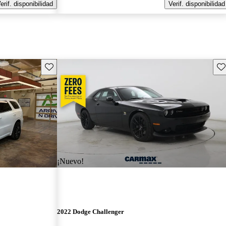
erif. disponibilidad
Verif. disponibilidad
Guarda este Aviso
Gu
¡Nuevo!
2022 Dodge Challenger