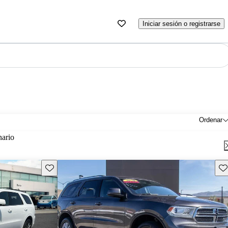
Iniciar sesión o registrarse
Ordenar
nario
Guarda este Aviso
Gu