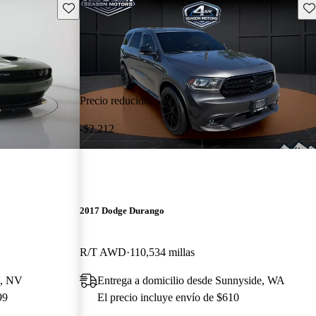
Guarda este Aviso
Gu
Precio reducido
-$2,212
2017 Dodge Durango
R/T AWD
110,534 millas
o, NV
Entrega a domicilio desde Sunnyside, WA
99
El precio incluye envío de $610