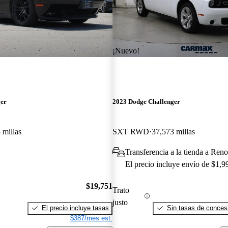
¡Nuevo!
ger
2023 Dodge Challenger
 millas
SXT RWD
37,573 millas
Transferencia a la tienda a Ren
El precio incluye envío de $1,9
$19,751
Trato
justo
El precio incluye tasas
Sin tasas de concesi
$387/mes est.