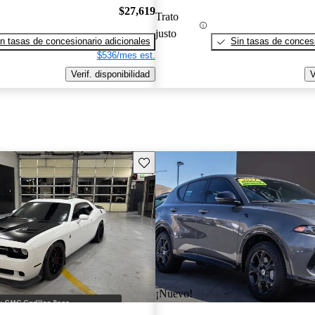
$27,619
Trato
justo
n tasas de concesionario adicionales
Sin tasas de concesi
$536/mes est.
Verif. disponibilidad
V
Guarda este Aviso
¡Nuevo!