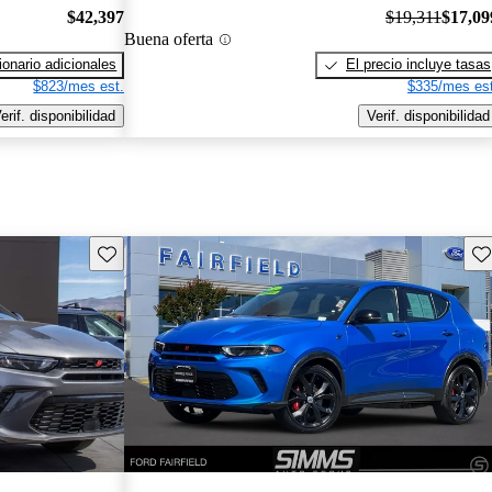
$42,397
$19,311
$17,09
Buena oferta
onario adicionales
El precio incluye tasas
$823/mes est.
$335/mes est
erif. disponibilidad
Verif. disponibilidad
Guarda este Aviso
Gu