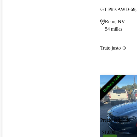
GT Plus AWD
69,
Reno, NV
54 millas
Trato justo
Precio reducido
-$1,000