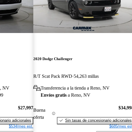
2020 Dodge Challenger
R/T Scat Pack RWD
54,263 millas
o, NV
Transferencia a la tienda a Reno, NV
99
Envíos gratis
a Reno, NV
$27,997
$34,99
Buena
oferta
onario adicionales
Sin tasas de concesionario adicionales
$534/mes est.
$685/mes est