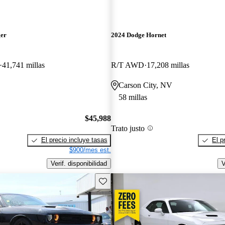
ger
2024 Dodge Hornet
41,741 millas
R/T AWD
17,208 millas
Carson City, NV
58 millas
$45,988
Trato justo
El precio incluye tasas
El p
$900/mes est.
Verif. disponibilidad
V
Guarda este Aviso