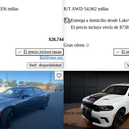
356 millas
R/T AWD
54,962 millas
Entrega a domicilio desde La
El precio incluye envío de $738
$28,744
Gran oferta
El precio incluye tasas
El p
$543/mes est.
Verif. disponibilidad
V
Guarda este Aviso
Precio reducido
-$1,881