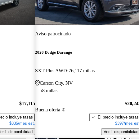
Aviso patrocinado
2020 Dodge Durango
SXT Plus AWD
76,117 millas
Carson City, NV
58 millas
$17,115
$20,24
Buena oferta
recio incluye tasas
El precio incluye tasas
$335/mes est.
$397/mes est
erif. disponibilidad
Verif. disponibilidad