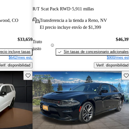
R/T Scat Pack RWD
5,911 millas
kewood, CO
Transferencia a la tienda a Reno, NV
El precio incluye envío de $1,399
$33,659
$46,39
Trato
justo
recio incluye tasas
Sin tasas de concesionario adicionales
$642/mes est.
$900/mes est
erif. disponibilidad
Verif. disponibilidad
Guarda este Aviso
Gu