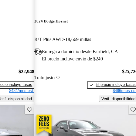
2024 Dodge Hornet
R/T Plus AWD
18,669 millas
Entrega a domicilio desde Fairfield, CA
El precio incluye envío de $249
$22,948
$25,72
Trato justo
recio incluye tasas
El precio incluye tasas
$434/mes est.
$486/mes est
erif. disponibilidad
Verif. disponibilidad
Guarda este Aviso
Gu