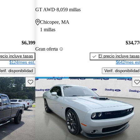
GT AWD
8,059 millas
Chicopee, MA
1 millas
$6,399
$34,77
Gran oferta
recio incluye tasas
El precio incluye tasas
$124/mes est.
$642/mes est
erif. disponibilidad
Verif. disponibilidad
Guarda este Aviso
Gu