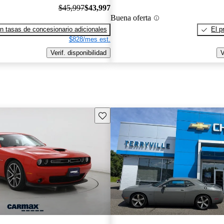
$45,997
$43,997
Buena oferta
n tasas de concesionario adicionales
El p
$828/mes est.
Verif. disponibilidad
V
Guarda este Aviso