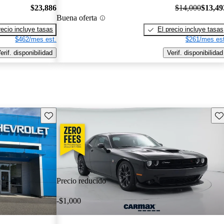
$23,886
$14,000
$13,49
Buena oferta
recio incluye tasas
El precio incluye tasas
$462/mes est.
$261/mes est
erif. disponibilidad
Verif. disponibilidad
Guarda este Aviso
Gu
Precio reducido
-$1,000