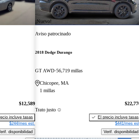
¡Nuevo!
Aviso patrocinado
2018 Dodge Durango
GT AWD
56,719 millas
Chicopee, MA
1 millas
$12,589
$22,77
Trato justo
recio incluye tasas
El precio incluye tasas
$244/mes est.
$441/mes est
erif. disponibilidad
Verif. disponibilidad