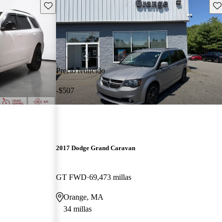
Guarda este Aviso
Gu
Precio reducido
-$507
2017 Dodge Grand Caravan
GT FWD
69,473 millas
Orange, MA
34 millas