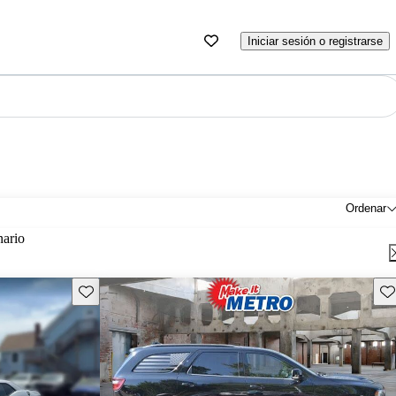
Iniciar sesión o registrarse
Ordenar
nario
Guarda este Aviso
Gu