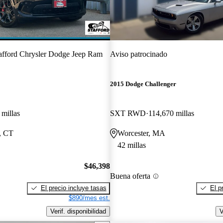
afford Chrysler Dodge Jeep Ram
Aviso patrocinado
2015 Dodge Challenger
 millas
SXT RWD
114,670 millas
s, CT
Worcester, MA
42 millas
$46,398
Buena oferta
El precio incluye tasas
El p
$890/mes est.
Verif. disponibilidad
V