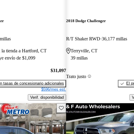
ger
2018 Dodge Challenger
millas
R/T Shaker RWD
36,177 millas
 la tienda a Hartford, CT
Terryville, CT
uye envío de $1,099
39 millas
$31,097
Trato justo
n tasas de concesionario adicionales
El p
$596/mes est.
Verif. disponibilidad
V
Guarda este Aviso