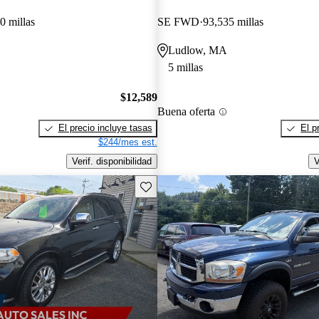
0 millas
SE FWD
93,535 millas
Ludlow, MA
5 millas
$12,589
Buena oferta
El precio incluye tasas
El p
$244/mes est.
Verif. disponibilidad
V
Guarda este Aviso