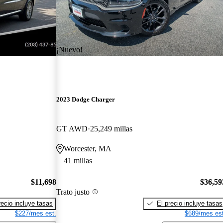
¡Nuevo!
2023 Dodge Charger
GT AWD
25,249 millas
Worcester, MA
41 millas
$11,698
$36,59
Trato justo
recio incluye tasas
El precio incluye tasas
$227/mes est.
$689/mes est