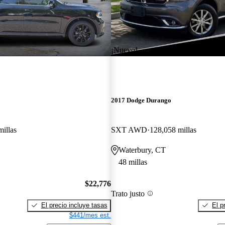
¡Nuevo!
2017 Dodge Durango
millas
SXT AWD
128,058 millas
Waterbury, CT
48 millas
$22,776
Trato justo
El precio incluye tasas
El p
$441/mes est.