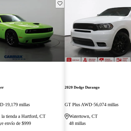
Guarda este Aviso
ger
2020 Dodge Durango
WD
19,179 millas
GT Plus AWD
56,074 millas
 la tienda a Hartford, CT
Watertown, CT
uye envío de $999
48 millas