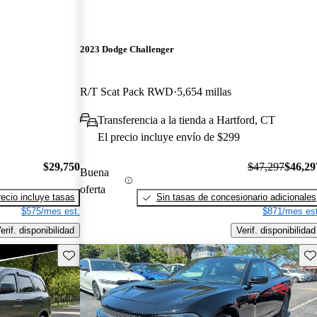
2023 Dodge Challenger
R/T Scat Pack RWD
5,654 millas
Transferencia a la tienda a Hartford, CT
El precio incluye envío de $299
$29,750
$47,297
$46,29
Buena
oferta
recio incluye tasas
Sin tasas de concesionario adicionales
$575/mes est.
$871/mes est
erif. disponibilidad
Verif. disponibilidad
Guarda este Aviso
Gu