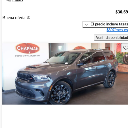
$30,6
Buena oferta
El precio incluye tasa
$607/mes es
Verif. disponibilidad
Gu