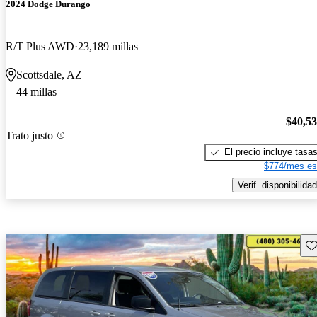
2024 Dodge Durango
R/T Plus AWD
23,189 millas
Scottsdale, AZ
44 millas
$40,5
Trato justo
El precio incluye tasa
$774/mes es
Verif. disponibilidad
Gu