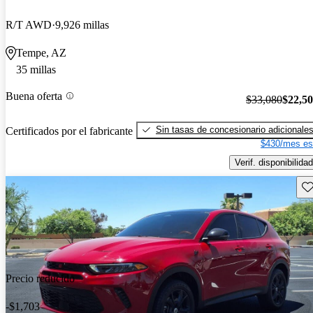
R/T AWD
9,926 millas
Tempe, AZ
35 millas
Buena oferta
$33,080
$22,5
Sin tasas de concesionario adicionale
Certificados por el fabricante
$430/mes es
Verif. disponibilidad
Gu
Precio reducido
-$1,703