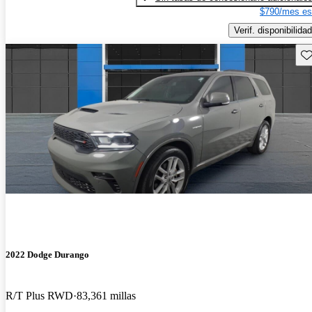
$790/mes es
Verif. disponibilidad
Gu
2022 Dodge Durango
R/T Plus RWD
83,361 millas