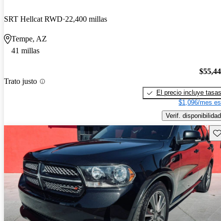
SRT Hellcat RWD
22,400 millas
Tempe, AZ
41 millas
$55,4
Trato justo
El precio incluye tasa
$1,096/mes es
Verif. disponibilidad
Gu