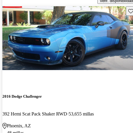
Verif. disponibilidad
Gu
2016 Dodge Challenger
392 Hemi Scat Pack Shaker RWD
53,655 millas
Phoenix, AZ
48 millas