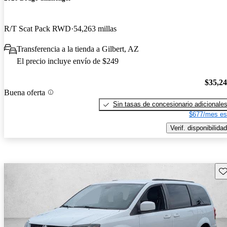
R/T Scat Pack RWD
54,263 millas
Transferencia a la tienda a Gilbert, AZ
El precio incluye envío de $249
$35,2
Buena oferta
Sin tasas de concesionario adicionale
$677/mes es
Verif. disponibilidad
Gu