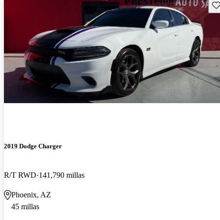
Gu
2019 Dodge Charger
R/T RWD
141,790 millas
Phoenix, AZ
45 millas