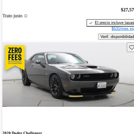
$27,5
Trato justo
El precio incluye tasa
$531/mes es
Verif. disponibilidad
Gu
2020 Dodge Challenger