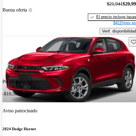
$21,941
$20,9
Buena oferta
El precio incluye tasa
$412/mes es
Verif. disponibilidad
Gu
Precio reducido
-$10,580
Aviso patrocinado
2024 Dodge Hornet