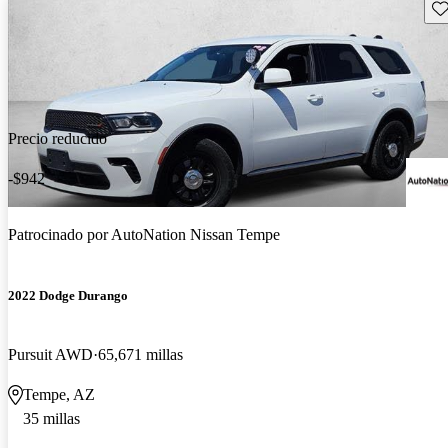
Gu
Precio reducido
-$942
Patrocinado por
AutoNation Nissan Tempe
2022 Dodge Durango
Pursuit AWD
65,671 millas
Tempe, AZ
35 millas