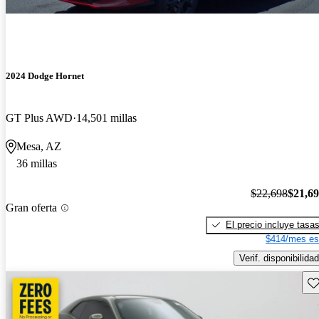
2024 Dodge Hornet
GT Plus AWD
14,501 millas
Mesa, AZ
36 millas
$22,698
$21,6
Gran oferta
El precio incluye tasa
$414/mes es
Verif. disponibilidad
Gu