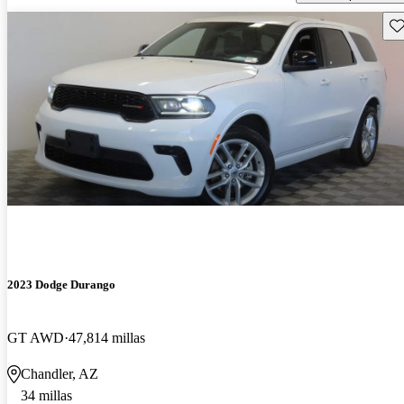
Gu
2023 Dodge Durango
GT AWD
47,814 millas
Chandler, AZ
34 millas