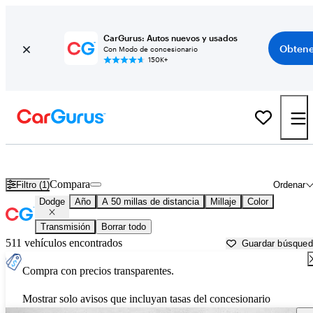
CarGurus: Autos nuevos y usados
Obtene
Con Modo de concesionario
150K+
Autos Dodge usados en venta cerca de
Casa Grande, AZ
Compara
Filtro (1)
Ordenar
Dodge
Año
A 50 millas de distancia
Millaje
Color
Transmisión
Borrar todo
511 vehículos encontrados
Guardar búsque
Compra con precios transparentes.
Mostrar solo avisos que incluyan tasas del concesionario