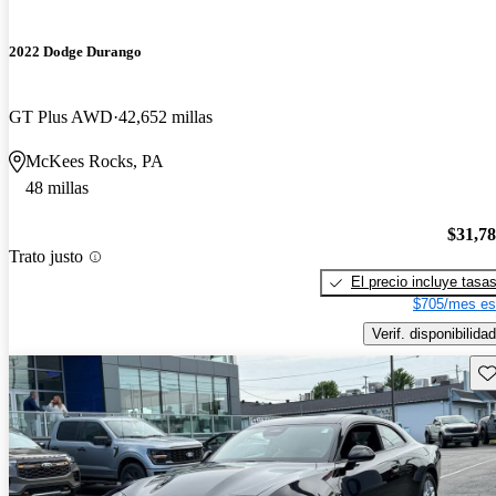
2022 Dodge Durango
GT Plus AWD
42,652 millas
McKees Rocks, PA
48 millas
$31,7
Trato justo
El precio incluye tasa
$705/mes es
Verif. disponibilidad
Gu