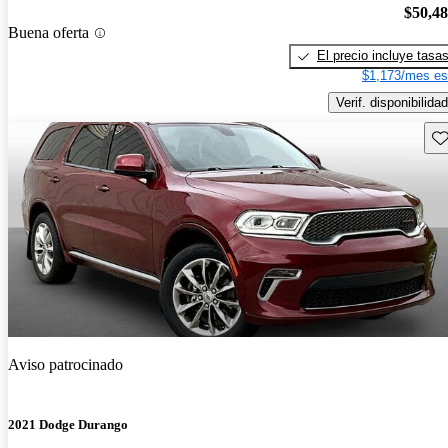
$50,4
Buena oferta
El precio incluye tasa
$1,173/mes es
Verif. disponibilidad
Gu
Aviso patrocinado
2021 Dodge Durango