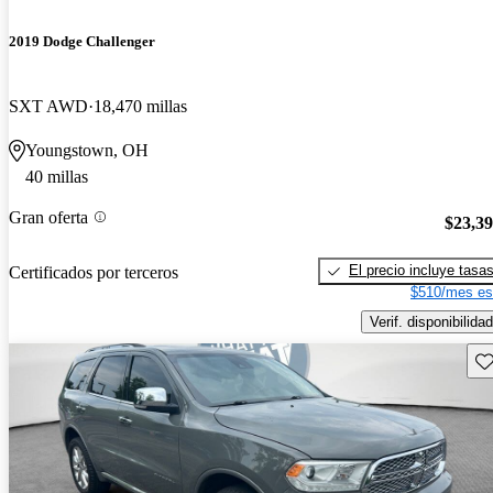
2019 Dodge Challenger
SXT AWD
18,470 millas
Youngstown, OH
40 millas
Gran oferta
$23,3
El precio incluye tasa
Certificados por terceros
$510/mes es
Verif. disponibilidad
Gu