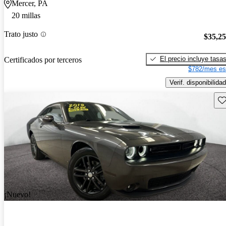
Mercer, PA
20 millas
Trato justo
$35,2
El precio incluye tasa
Certificados por terceros
$782/mes es
Verif. disponibilidad
Gu
¡Nuevo!