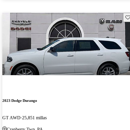
Gu
2023 Dodge Durango
GT AWD
25,851 millas
Cranberry Twp, PA