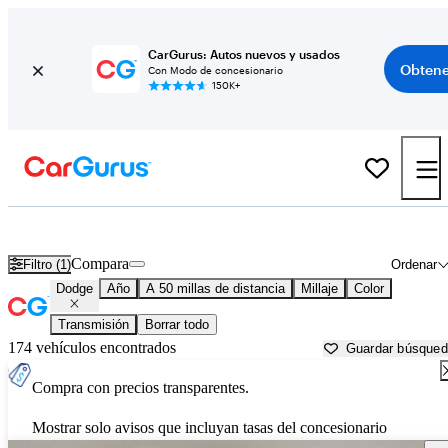
CarGurus: Autos nuevos y usados
Obtene
Con Modo de concesionario
150K+
Autos Dodge usados en venta cerca de
Boyers, PA
Compara
Filtro (1)
Ordenar
Dodge
Año
A 50 millas de distancia
Millaje
Color
Transmisión
Borrar todo
174 vehículos encontrados
Guardar búsque
Compra con precios transparentes.
Mostrar solo avisos que incluyan tasas del concesionario