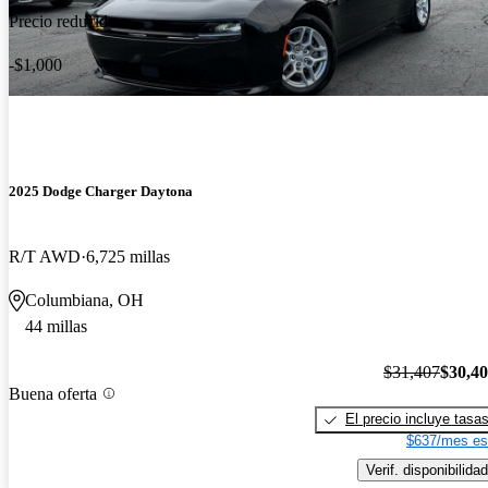
Precio reducido
-$1,000
2025 Dodge Charger Daytona
R/T AWD
6,725 millas
Columbiana, OH
44 millas
$31,407
$30,4
Buena oferta
El precio incluye tasa
$637/mes es
Verif. disponibilidad