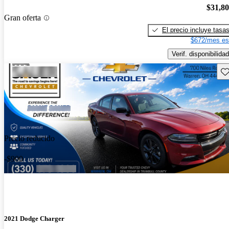
$31,8
Gran oferta
El precio incluye tasa
$672/mes es
Verif. disponibilidad
Gu
Precio reducido
-$900
2021 Dodge Charger