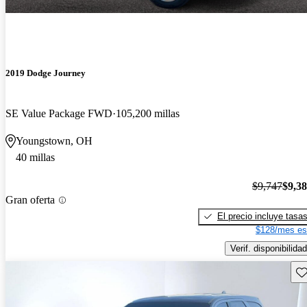
2019 Dodge Journey
SE Value Package FWD
105,200 millas
Youngstown, OH
40 millas
$9,747
$9,3
Gran oferta
El precio incluye tasa
$128/mes es
Verif. disponibilidad
Gu