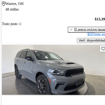
Warren, OH
48 millas
$13,3
Trato justo
El precio incluye tasa
$237/mes es
Verif. disponibilidad
Gu