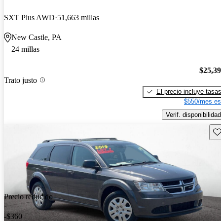
SXT Plus AWD
51,663 millas
New Castle, PA
24 millas
$25,3
Trato justo
El precio incluye tasa
$550/mes es
Verif. disponibilidad
Gu
Precio reducido
-$360