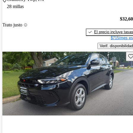
28 millas
$32,6
Trato justo
El precio incluye tasa
$715/mes es
Verif. disponibilidad
Gu