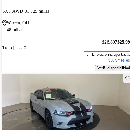
SXT AWD
31,825 millas
Warren, OH
48 millas
$26,897
$25,9
Trato justo
El precio incluye tasa
$567/mes es
Verif. disponibilidad
Gu