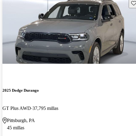
Gu
2025 Dodge Durango
GT Plus AWD
37,795 millas
Pittsburgh, PA
45 millas