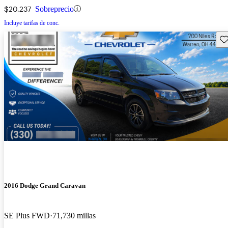
$20,237
Sobreprecio
Incluye tarifas de conc.
Gu
2016 Dodge Grand Caravan
SE Plus FWD
71,730 millas