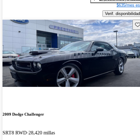
$635/mes es
Verif. disponibilidad
Gu
2009 Dodge Challenger
SRT8 RWD
28,420 millas