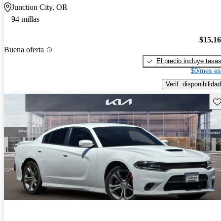
Junction City, OR
94 millas
$15,1
Buena oferta
El precio incluye tasa
$0/mes es
Verif. disponibilidad
Gu