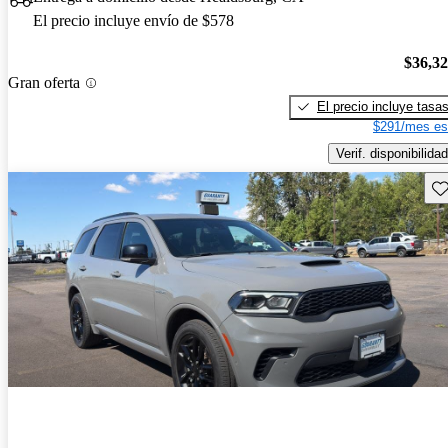
El precio incluye envío de $578
$36,3
Gran oferta
El precio incluye tasa
$291/mes es
Verif. disponibilidad
Gu