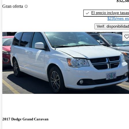
$32,3
Gran oferta
El precio incluye tasa
$235/mes es
Verif. disponibilidad
Gu
2017 Dodge Grand Caravan