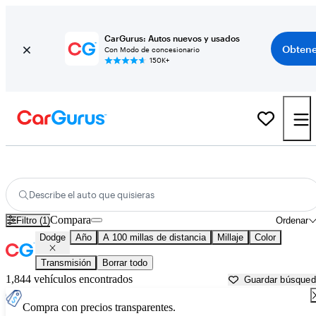
CarGurus: Autos nuevos y usados
Obtene
Con Modo de concesionario
150K+
Autos Dodge usados en venta cerca de
Bend, OR
Describe el auto que quisieras
Compara
Filtro (1)
Ordenar
Dodge
Año
A 100 millas de distancia
Millaje
Color
Transmisión
Borrar todo
1,844 vehículos encontrados
Guardar búsque
Compra con precios transparentes.