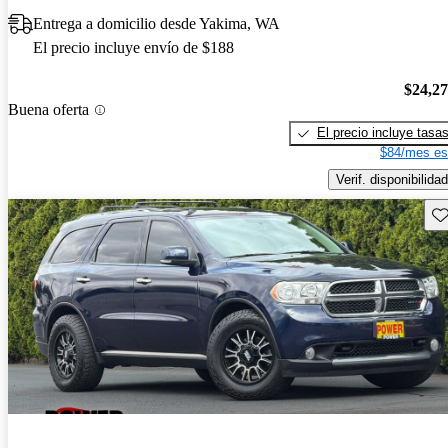
Entrega a domicilio desde Yakima, WA
El precio incluye envío de $188
$24,2
Buena oferta
El precio incluye tasa
$84/mes es
Verif. disponibilidad
Gu