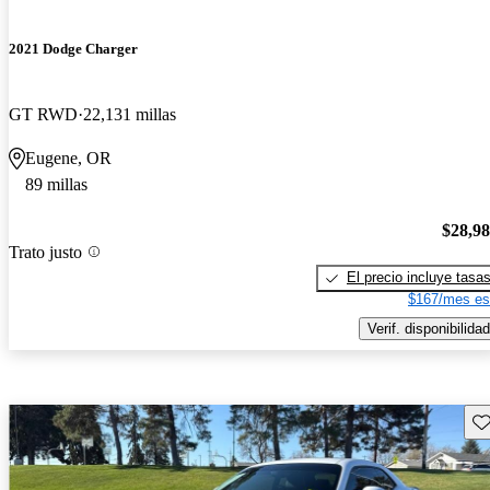
2021 Dodge Charger
GT RWD
22,131 millas
Eugene, OR
89 millas
$28,9
Trato justo
El precio incluye tasa
$167/mes es
Verif. disponibilidad
Gu