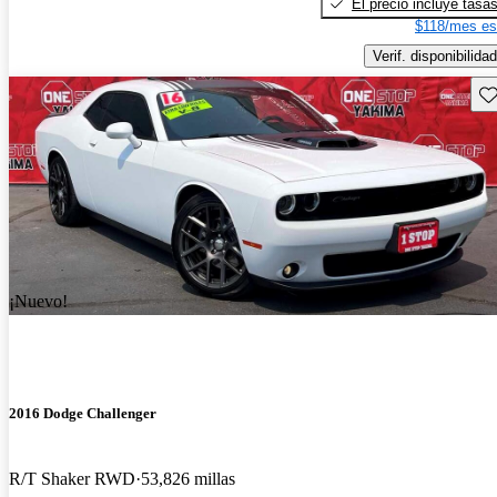
El precio incluye tasa
$118/mes es
Verif. disponibilidad
Gu
¡Nuevo!
2016 Dodge Challenger
R/T Shaker RWD
53,826 millas