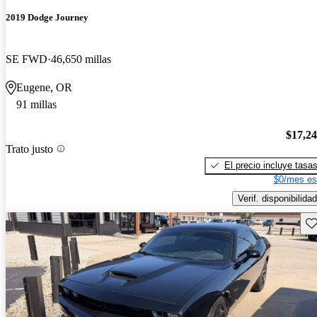
2019 Dodge Journey
SE FWD
46,650 millas
Eugene, OR
91 millas
$17,2
Trato justo
El precio incluye tasa
$0/mes es
Verif. disponibilidad
Gu