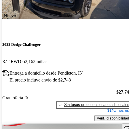
¡Nuevo!
2022 Dodge Challenger
R/T RWD
52,162 millas
Entrega a domicilio desde Pendleton, IN
El precio incluye envío de $2,748
$27,7
Gran oferta
Sin tasas de concesionario adicionale
$146/mes es
Verif. disponibilidad
Gu