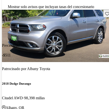
Mostrar solo avisos que incluyan tasas del concesionario
Gu
Precio reducido
-$511
Patrocinado por
Albany Toyota
2018 Dodge Durango
Citadel AWD
98,398 millas
Albany, OR