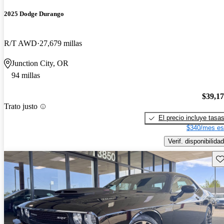
2025 Dodge Durango
R/T AWD
27,679 millas
Junction City, OR
94 millas
$39,1
Trato justo
El precio incluye tasa
$340/mes es
Verif. disponibilidad
Gu