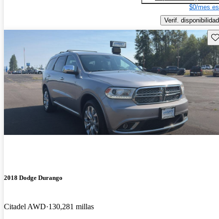
$0/mes es
Verif. disponibilidad
Gu
2018 Dodge Durango
Citadel AWD
130,281 millas