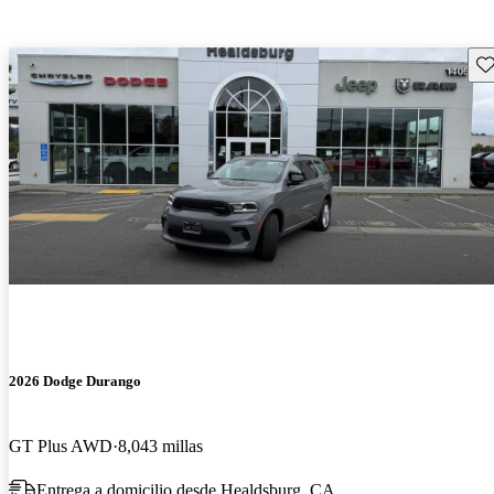
Gu
2026 Dodge Durango
GT Plus AWD
8,043 millas
Entrega a domicilio desde Healdsburg, CA