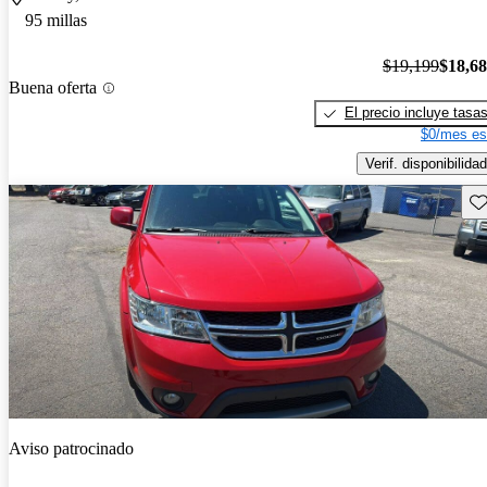
95 millas
$19,199
$18,6
Buena oferta
El precio incluye tasa
$0/mes es
Verif. disponibilidad
Gu
Aviso patrocinado