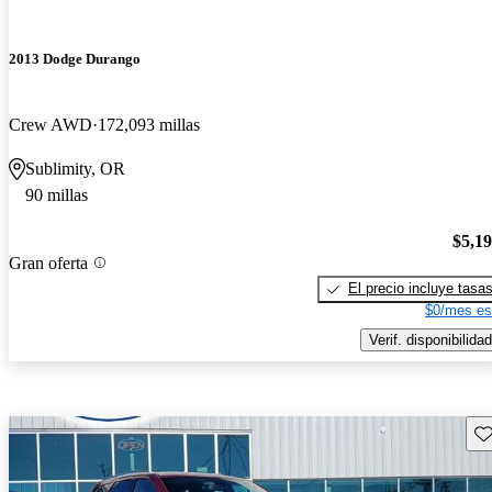
2013 Dodge Durango
Crew AWD
172,093 millas
Sublimity, OR
90 millas
$5,1
Gran oferta
El precio incluye tasa
$0/mes es
Verif. disponibilidad
Gu