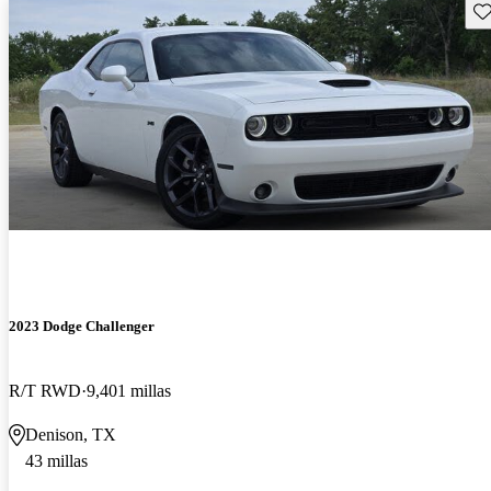
Gu
2023 Dodge Challenger
R/T RWD
9,401 millas
Denison, TX
43 millas