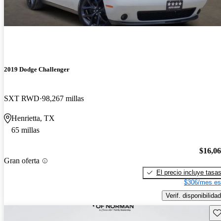
2019 Dodge Challenger
SXT RWD
98,267 millas
Henrietta, TX
65 millas
$16,0
Gran oferta
El precio incluye tasa
$306/mes es
Verif. disponibilidad
Gu