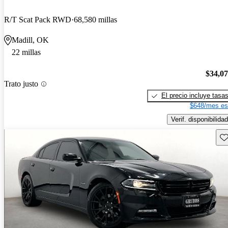
R/T Scat Pack RWD
68,580 millas
Madill, OK
22 millas
$34,0
Trato justo
El precio incluye tasa
$648/mes es
Verif. disponibilidad
Gu