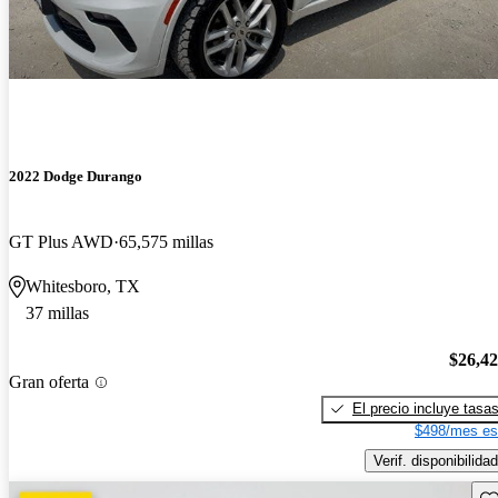
2022 Dodge Durango
GT Plus AWD
65,575 millas
Whitesboro, TX
37 millas
$26,4
Gran oferta
El precio incluye tasa
$498/mes es
Verif. disponibilidad
Gu