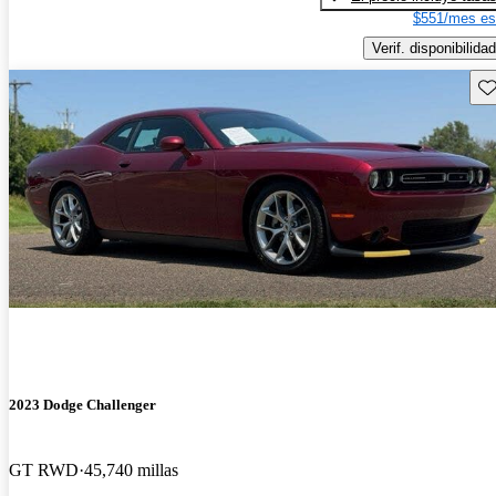
$551/mes es
Verif. disponibilidad
Gu
2023 Dodge Challenger
GT RWD
45,740 millas