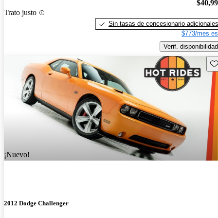
$40,9
Trato justo
Sin tasas de concesionario adicionale
$773/mes es
Verif. disponibilidad
Gu
¡Nuevo!
2012 Dodge Challenger