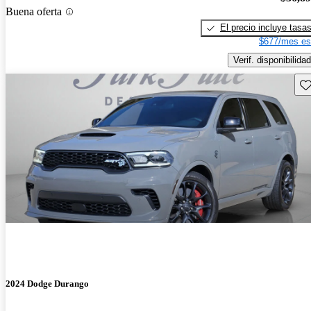
Buena oferta
El precio incluye tasa
$677/mes es
Verif. disponibilidad
Gu
2024 Dodge Durango