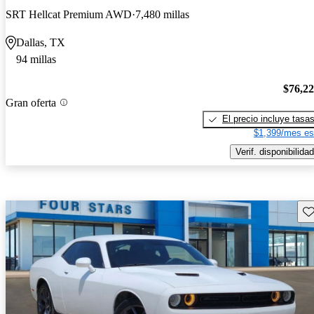
SRT Hellcat Premium AWD
7,480 millas
Dallas, TX
94 millas
$76,2
Gran oferta
El precio incluye tasa
$1,399/mes es
Verif. disponibilidad
Gu