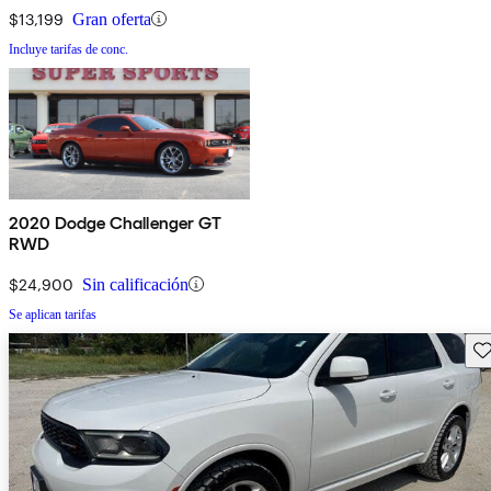
$13,199
Gran oferta
Incluye tarifas de conc.
2020 Dodge Challenger GT
RWD
$24,900
Sin calificación
Se aplican tarifas
Gu