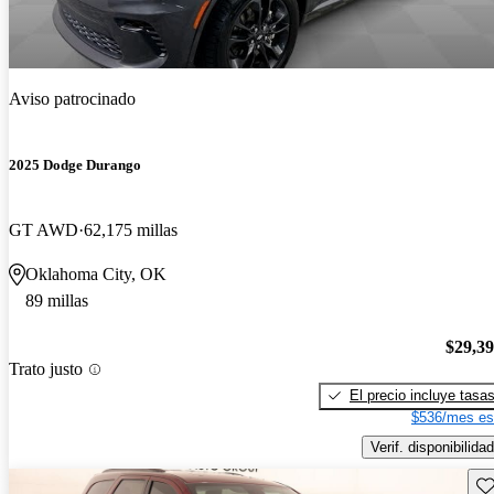
Aviso patrocinado
2025 Dodge Durango
GT AWD
62,175 millas
Oklahoma City, OK
89 millas
$29,3
Trato justo
El precio incluye tasa
$536/mes es
Verif. disponibilidad
Gu