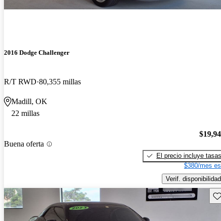
2016 Dodge Challenger
R/T RWD
80,355 millas
Madill, OK
22 millas
$19,9
Buena oferta
El precio incluye tasa
$380/mes es
Verif. disponibilidad
Gu