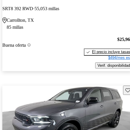
SRT8 392 RWD
55,053 millas
Carrollton, TX
85 millas
$25,9
Buena oferta
El precio incluye tasa
$494/mes es
Verif. disponibilidad
Gu