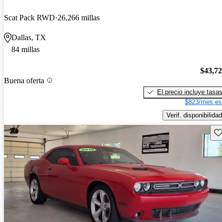
Scat Pack RWD
26,266 millas
Dallas, TX
84 millas
$43,7
Buena oferta
El precio incluye tasa
$823/mes es
Verif. disponibilidad
Gu