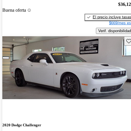
$36,1
Buena oferta
El precio incluye tasa
$669/mes es
Verif. disponibilidad
Gu
2020 Dodge Challenger