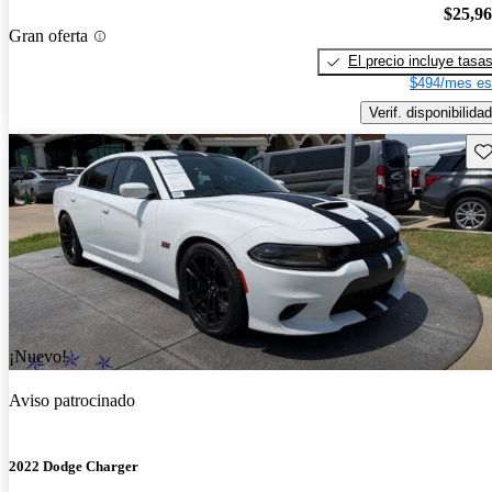
$25,9
Gran oferta
El precio incluye tasa
$494/mes es
Verif. disponibilidad
Gu
¡Nuevo!
Aviso patrocinado
2022 Dodge Charger