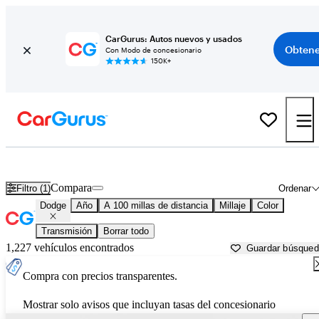
CarGurus: Autos nuevos y usados
Obtene
Con Modo de concesionario
150K+
Autos Dodge usados en venta cerca de
Ardmore, OK
Compara
Filtro (1)
Ordenar
Dodge
Año
A 100 millas de distancia
Millaje
Color
Transmisión
Borrar todo
1,227 vehículos encontrados
Guardar búsque
Compra con precios transparentes.
Mostrar solo avisos que incluyan tasas del concesionario