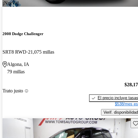
¡Nuevo!
2008 Dodge Challenger
SRT8 RWD
21,075 millas
Algona, IA
79 millas
$28,1
Trato justo
El precio incluye tasa
$538/mes es
Verif. disponibilidad
Gu