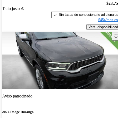
$23,7
Trato justo
Sin tasas de concesionario adicionale
$454/mes es
Verif. disponibilidad
Gu
Aviso patrocinado
2024 Dodge Durango