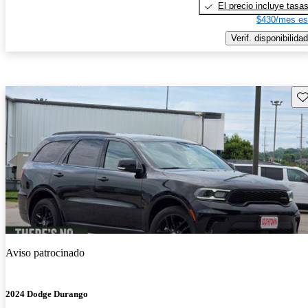
El precio incluye tasa
$430/mes es
Verif. disponibilidad
Gu
Aviso patrocinado
2024 Dodge Durango