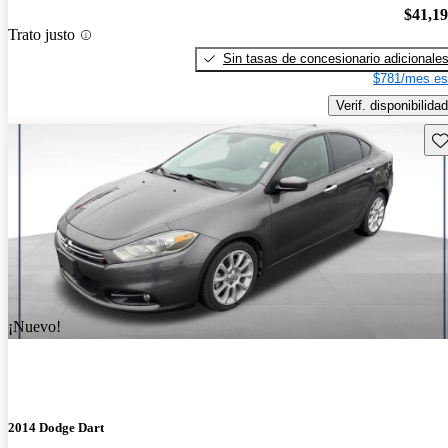
$41,1
Trato justo
Sin tasas de concesionario adicionale
$781/mes es
Verif. disponibilidad
Gu
¡Nuevo!
2014 Dodge Dart