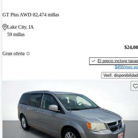
GT Plus AWD
82,474 millas
Lake City, IA
59 millas
$24,0
Gran oferta
El precio incluye tasa
$456/mes es
Verif. disponibilidad
Gu