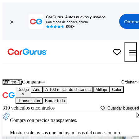
CarGurus: Autos nuevos y usados
Obtene
Con Modo de concesionario
150K+
Autos Dodge usados en venta cerca de
Ames, IA
Compara
Filtro (1)
Ordenar
Dodge
Año
A 100 millas de distancia
Millaje
Color
Transmisión
Borrar todo
319 vehículos encontrados
Guardar búsque
Compra con precios transparentes.
Mostrar solo avisos que incluyan tasas del concesionario