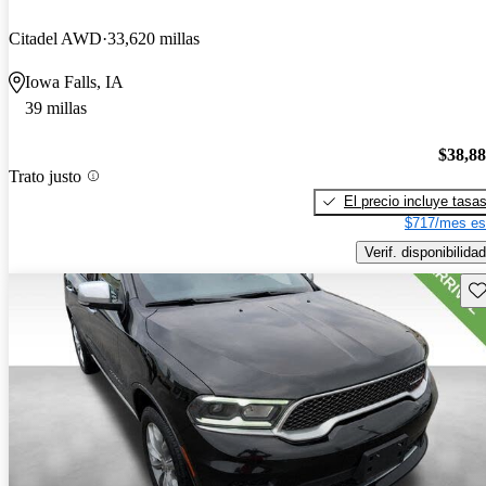
Citadel AWD
33,620 millas
Iowa Falls, IA
39 millas
$38,8
Trato justo
El precio incluye tasa
$717/mes es
Verif. disponibilidad
Gu