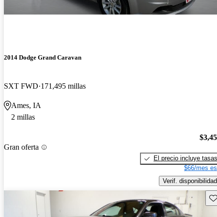
2014 Dodge Grand Caravan
SXT FWD
171,495 millas
Ames, IA
2 millas
$3,4
Gran oferta
El precio incluye tasa
$66/mes es
Verif. disponibilidad
Gu