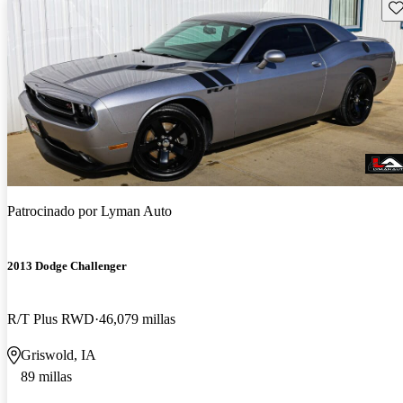
Gu
Patrocinado por
Lyman Auto
2013 Dodge Challenger
R/T Plus RWD
46,079 millas
Griswold, IA
89 millas