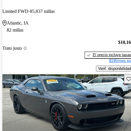
Limited FWD
85,837 millas
Atlantic, IA
82 millas
$10,1
Trato justo
El precio incluye tasa
$195/mes es
Verif. disponibilidad
Gu