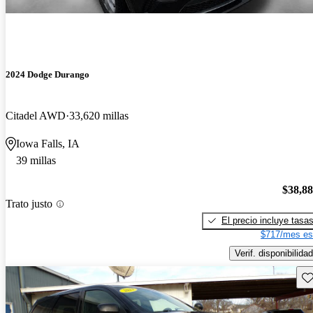
2024 Dodge Durango
Citadel AWD
33,620 millas
Iowa Falls, IA
39 millas
$38,8
Trato justo
El precio incluye tasa
$717/mes es
Verif. disponibilidad
Gu