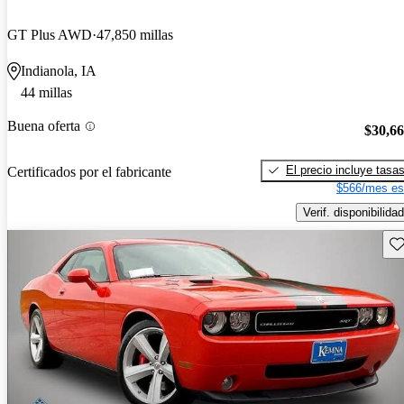
GT Plus AWD
47,850 millas
Indianola, IA
44 millas
Buena oferta
$30,6
El precio incluye tasa
Certificados por el fabricante
$566/mes es
Verif. disponibilidad
Gu