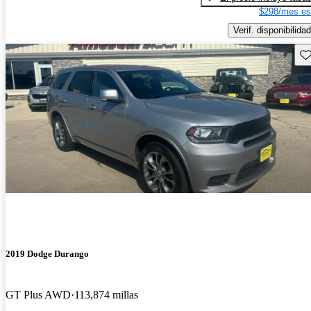
$298/mes es
Verif. disponibilidad
Gu
2019 Dodge Durango
GT Plus AWD
113,874 millas