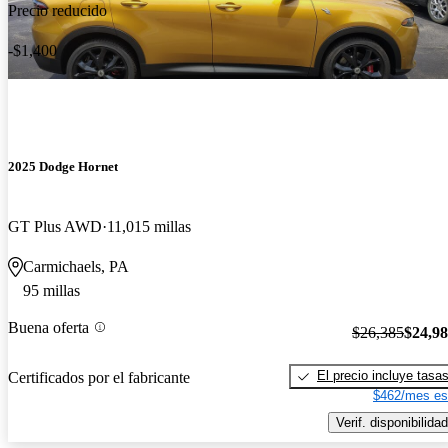
Precio reducido
-$1,400
2025 Dodge Hornet
GT Plus AWD
11,015 millas
Carmichaels, PA
95 millas
Buena oferta
$26,385
$24,9
El precio incluye tasa
Certificados por el fabricante
$462/mes es
Verif. disponibilidad