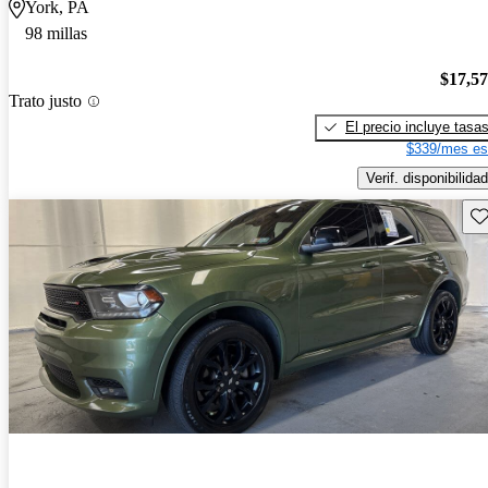
York, PA
98 millas
$17,5
Trato justo
El precio incluye tasa
$339/mes es
Verif. disponibilidad
Gu