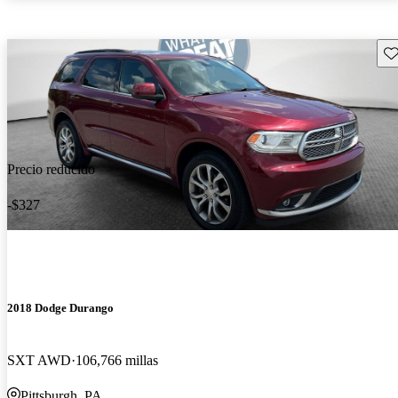
Gu
Precio reducido
-$327
2018 Dodge Durango
SXT AWD
106,766 millas
Pittsburgh, PA