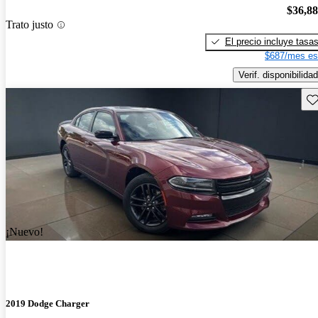
$36,8
Trato justo
El precio incluye tasa
$687/mes es
Verif. disponibilidad
Gu
¡Nuevo!
2019 Dodge Charger