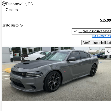
Duncansville, PA
7 millas
$15,9
Trato justo
El precio incluye tasa
$309/mes es
Verif. disponibilidad
Gu