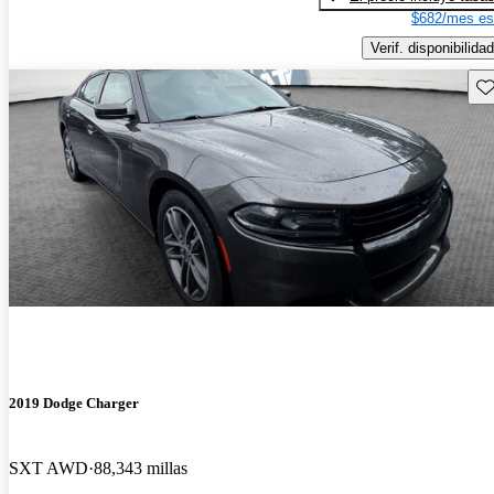
$682/mes es
Verif. disponibilidad
Gu
2019 Dodge Charger
SXT AWD
88,343 millas