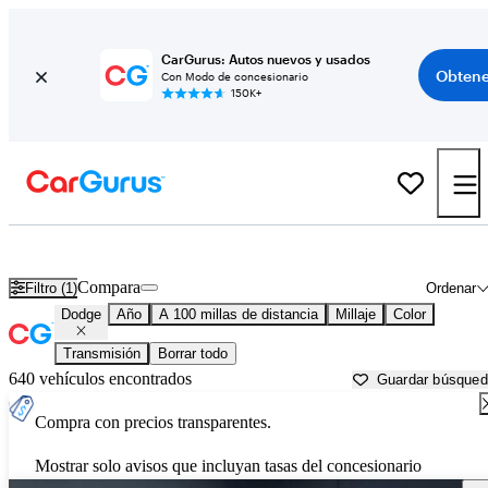
CarGurus: Autos nuevos y usados
Obtene
Con Modo de concesionario
150K+
Autos Dodge usados en venta cerca de
Altoona, PA
Compara
Filtro (1)
Ordenar
Dodge
Año
A 100 millas de distancia
Millaje
Color
Transmisión
Borrar todo
640 vehículos encontrados
Guardar búsque
Compra con precios transparentes.
Mostrar solo avisos que incluyan tasas del concesionario