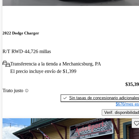
2022 Dodge Charger
R/T RWD
44,726 millas
Transferencia a la tienda a Mechanicsburg, PA
El precio incluye envío de $1,399
$35,3
Trato justo
Sin tasas de concesionario adicionale
$676/mes es
Verif. disponibilidad
Gu