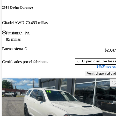
2019 Dodge Durango
Citadel AWD
70,453 millas
Pittsburgh, PA
85 millas
Buena oferta
$23,4
El precio incluye tasa
Certificados por el fabricante
$453/mes es
Verif. disponibilidad
Gu