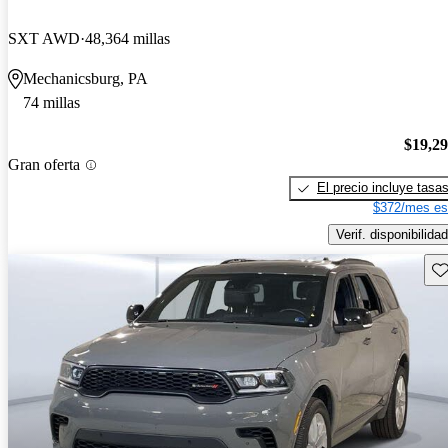
SXT AWD
48,364 millas
Mechanicsburg, PA
74 millas
$19,2
Gran oferta
El precio incluye tasa
$372/mes es
Verif. disponibilidad
Gu