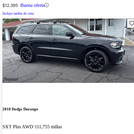
$12,395
Buena oferta
Incluye tarifas de conc.
Gu
¡Nuevo!
2018 Dodge Durango
SXT Plus AWD
111,755 millas