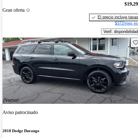
$19,2
Gran oferta
El precio incluye tasa
$372/mes es
Verif. disponibilidad
Gu
¡Nuevo!
Aviso patrocinado
2018 Dodge Durango