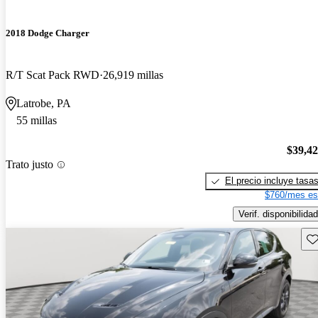
2018 Dodge Charger
R/T Scat Pack RWD
26,919 millas
Latrobe, PA
55 millas
$39,4
Trato justo
El precio incluye tasa
$760/mes es
Verif. disponibilidad
Gu