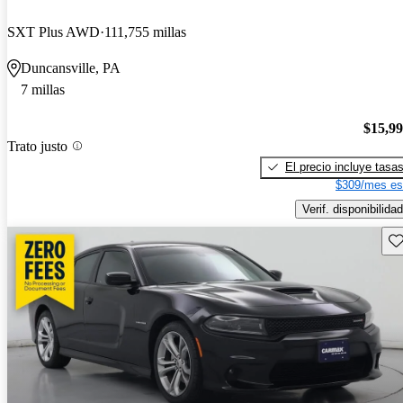
SXT Plus AWD
111,755 millas
Duncansville, PA
7 millas
$15,9
Trato justo
El precio incluye tasa
$309/mes es
Verif. disponibilidad
Gu