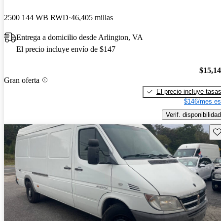
2500 144 WB RWD
46,405 millas
Entrega a domicilio desde Arlington, VA
El precio incluye envío de $147
$15,1
Gran oferta
El precio incluye tasa
$146/mes es
Verif. disponibilidad
Gu