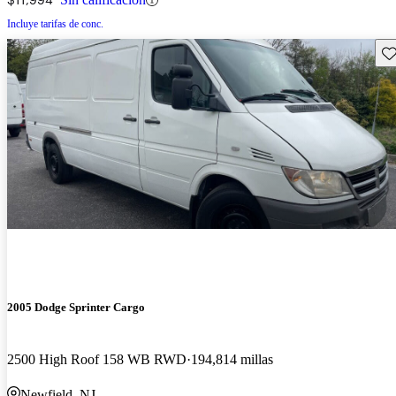
Incluye tarifas de conc.
Gu
2005 Dodge Sprinter Cargo
2500 High Roof 158 WB RWD
194,814 millas
Newfield, NJ