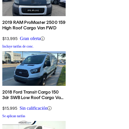
2019 RAM ProMaster 2500 159
High Roof Cargo Van FWD
$13,995
Gran oferta
Incluye tarifas de conc.
2018 Ford Transit Cargo 150
3dr SWB Low Roof Cargo Van
with 60/40 Passenger Side
Doors
$15,995
Sin calificación
Se aplican tarifas