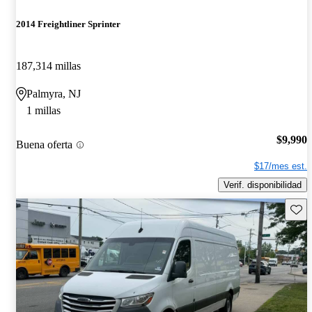
2014 Freightliner Sprinter
187,314 millas
Palmyra, NJ
1 millas
$9,990
Buena oferta
$17/mes est.
Verif. disponibilidad
Guard