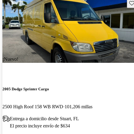
Gu
¡Nuevo!
2005 Dodge Sprinter Cargo
2500 High Roof 158 WB RWD
101,206 millas
Entrega a domicilio desde Stuart, FL
El precio incluye envío de $634