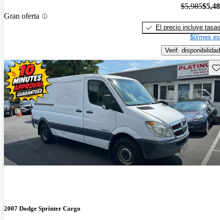
$5,985
$5,4
Gran oferta
El precio incluye tasa
$0/mes es
Verif. disponibilidad
Gu
2007 Dodge Sprinter Cargo