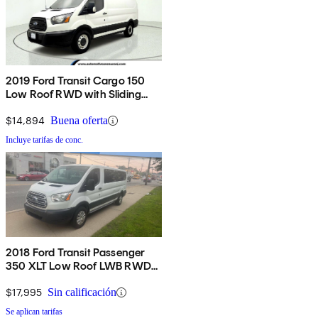
2019 Ford Transit Cargo 150
Low Roof RWD with Sliding
Passenger-Side Door
$14,894
Buena oferta
Incluye tarifas de conc.
2018 Ford Transit Passenger
350 XLT Low Roof LWB RWD
with Sliding Passenger-Side
Door
$17,995
Sin calificación
Se aplican tarifas