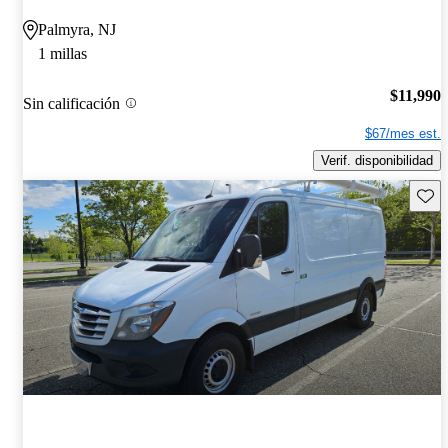
Palmyra, NJ
1 millas
$11,990
Sin calificación
$67/mes est.
Verif. disponibilidad
Guard