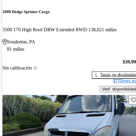
2008 Dodge Sprinter Cargo
3500 170 High Roof DRW Extended RWD
138,021 millas
Souderton, PA
81 millas
$39,9
Sin calificación
Tasas no divulgada
$770/mes es
Verif. disponibilidad
Gu