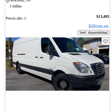
Newfield, NJ
1 millas
$13,495
Precio alto
$105/mes est.
Verif. disponibilidad
Guard