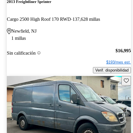
2013 Freightliner Sprinter
Cargo 2500 High Roof 170 RWD
137,628 millas
Newfield, NJ
1 millas
$16,995
Sin calificación
$193/mes est.
Verif. disponibilidad
Guard