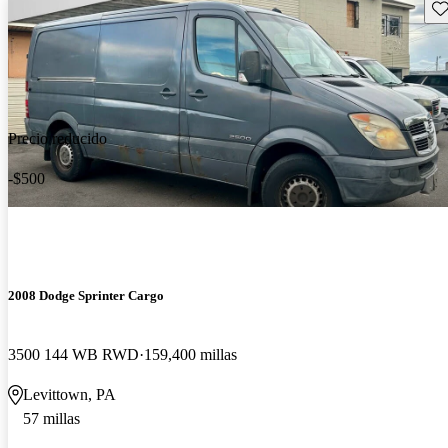
Gu
Precio reducido
-$500
2008 Dodge Sprinter Cargo
3500 144 WB RWD
159,400 millas
Levittown, PA
57 millas