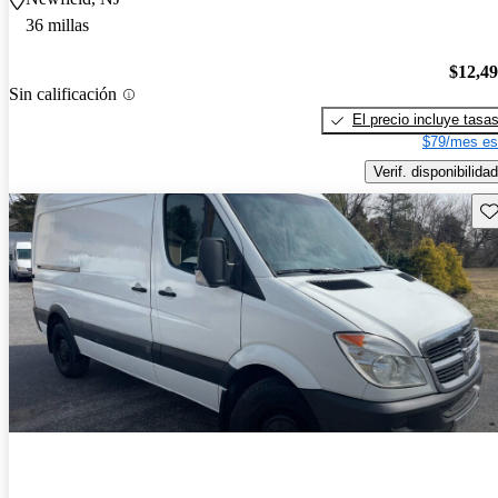
36 millas
$12,4
Sin calificación
El precio incluye tasa
$79/mes es
Verif. disponibilidad
Gu