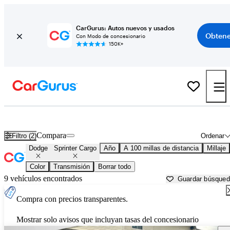
CarGurus: Autos nuevos y usados
Obtene
Con Modo de concesionario
150K+
Dodge Sprinter Cargo usados en venta cerca de
Atlantic City, NJ
Compara
Filtro (2)
Ordenar
Dodge
Sprinter Cargo
Año
A 100 millas de distancia
Millaje
Color
Transmisión
Borrar todo
9 vehículos encontrados
Guardar búsque
Compra con precios transparentes.
Mostrar solo avisos que incluyan tasas del concesionario