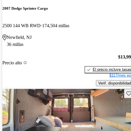
2007 Dodge Sprinter Cargo
2500 144 WB RWD
174,504 millas
Newfield, NJ
36 millas
$13,9
Precio alto
El precio incluye tasa
$117/mes es
Verif. disponibilidad
Gu