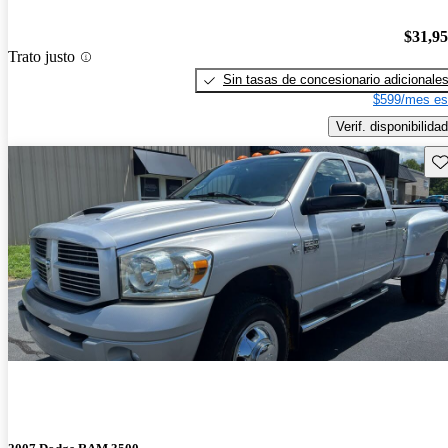
$31,9
Trato justo
Sin tasas de concesionario adicionale
$599/mes es
Verif. disponibilidad
Gu