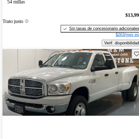
54 millas
$13,9
Trato justo
Sin tasas de concesionario adicionale
$263/mes es
Verif. disponibilidad
Gu