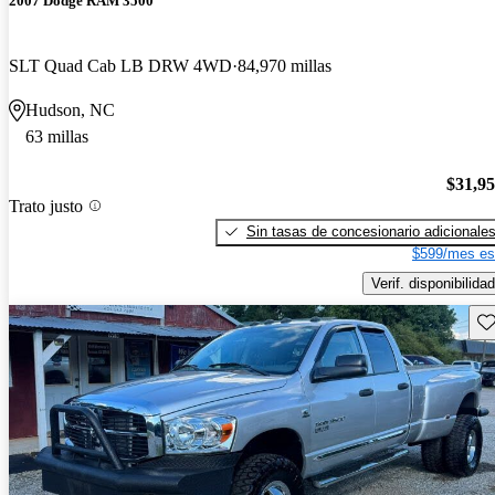
2007 Dodge RAM 3500
SLT Quad Cab LB DRW 4WD
84,970 millas
Hudson, NC
63 millas
$31,9
Trato justo
Sin tasas de concesionario adicionale
$599/mes es
Verif. disponibilidad
Gu