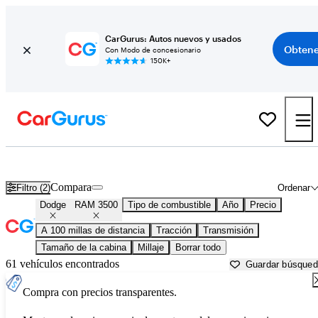
CarGurus: Autos nuevos y usados
Obtene
Con Modo de concesionario
150K+
Dodge RAM 3500 usados en venta cerca de
Asheville, NC
Compara
Filtro (2)
Ordenar
Dodge
RAM 3500
Tipo de combustible
Año
Precio
A 100 millas de distancia
Tracción
Transmisión
Tamaño de la cabina
Millaje
Borrar todo
61 vehículos encontrados
Guardar búsque
Compra con precios transparentes.