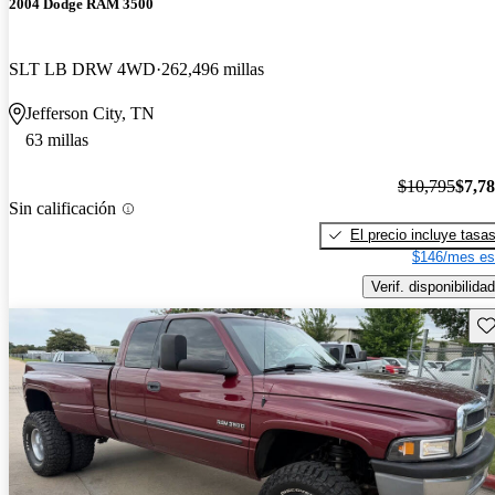
2004 Dodge RAM 3500
SLT LB DRW 4WD
262,496 millas
Jefferson City, TN
63 millas
$10,795
$7,7
Sin calificación
El precio incluye tasa
$146/mes es
Verif. disponibilidad
Gu