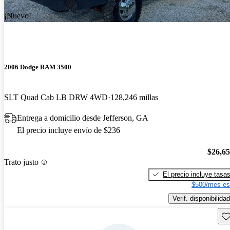
¡Nuevo!
2006 Dodge RAM 3500
SLT Quad Cab LB DRW 4WD
128,246 millas
Entrega a domicilio desde Jefferson, GA
El precio incluye envío de $236
$26,6
Trato justo
El precio incluye tasa
$500/mes es
Verif. disponibilidad
Gu