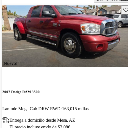
Gu
¡Nuevo!
2007 Dodge RAM 3500
Laramie Mega Cab DRW RWD
163,015 millas
Entrega a domicilio desde Mesa, AZ
El precio incluye envío de $2,086