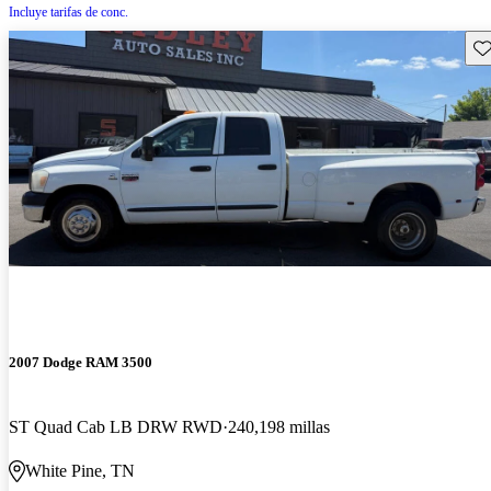
Incluye tarifas de conc.
Gu
2007 Dodge RAM 3500
ST Quad Cab LB DRW RWD
240,198 millas
White Pine, TN