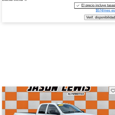
El precio incluye tasa
$574/mes es
Verif. disponibilidad
Gu