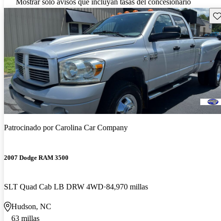
Mostrar solo avisos que incluyan tasas del concesionario
Gu
Patrocinado por
Carolina Car Company
2007 Dodge RAM 3500
SLT Quad Cab LB DRW 4WD
84,970 millas
Hudson, NC
63 millas