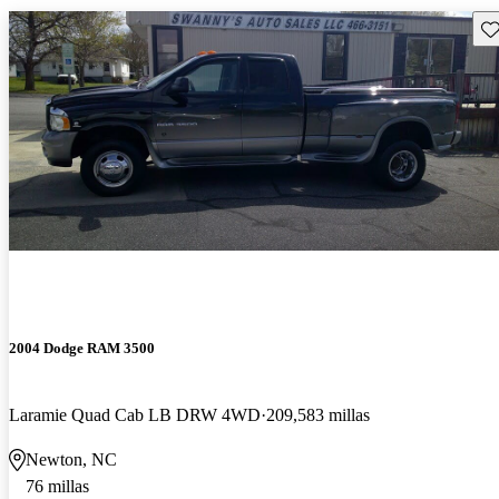
Gu
2004 Dodge RAM 3500
Laramie Quad Cab LB DRW 4WD
209,583 millas
Newton, NC
76 millas