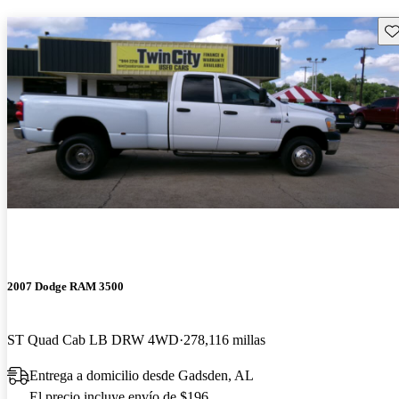
Gu
2007 Dodge RAM 3500
ST Quad Cab LB DRW 4WD
278,116 millas
Entrega a domicilio desde Gadsden, AL
El precio incluye envío de $196