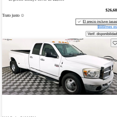
$26,6
Trato justo
El precio incluye tasa
$500/mes es
Verif. disponibilidad
Gu