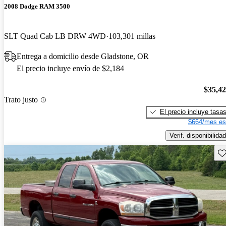
2008 Dodge RAM 3500
SLT Quad Cab LB DRW 4WD
103,301 millas
Entrega a domicilio desde Gladstone, OR
El precio incluye envío de $2,184
$35,4
Trato justo
El precio incluye tasa
$664/mes es
Verif. disponibilidad
Gu