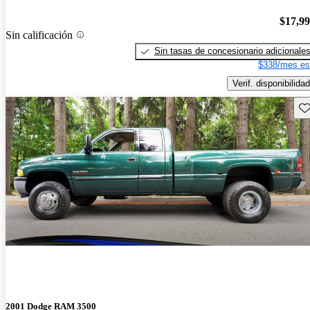
$17,9
Sin calificación
Sin tasas de concesionario adicionale
$338/mes es
Verif. disponibilidad
Gu
2001 Dodge RAM 3500