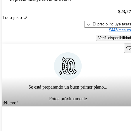
$23,2
Trato justo
El precio incluye tasa
$443/mes es
Verif. disponibilidad
Gu
Se está preparando un buen primer plano...
Fotos próximamente
¡Nuevo!