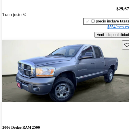
$29,6
Trato justo
El precio incluye tasa
$564/mes es
Verif. disponibilidad
Gu
2006 Dodge RAM 2500