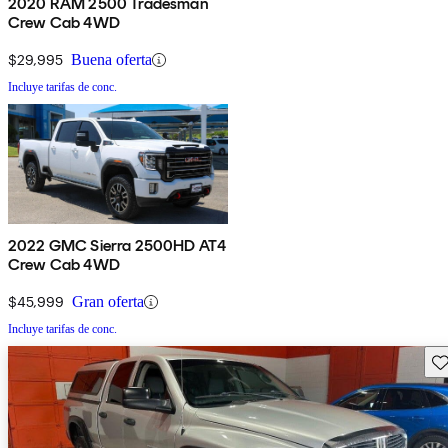
2020 RAM 2500 Tradesman
Crew Cab 4WD
$29,995
Buena oferta
Incluye tarifas de conc.
2022 GMC Sierra 2500HD AT4
Crew Cab 4WD
$45,999
Gran oferta
Incluye tarifas de conc.
Gu