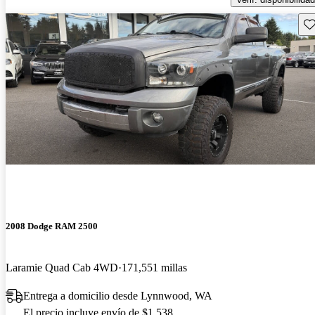
Gu
2008 Dodge RAM 2500
Laramie Quad Cab 4WD
171,551 millas
Entrega a domicilio desde Lynnwood, WA
El precio incluye envío de $1,538