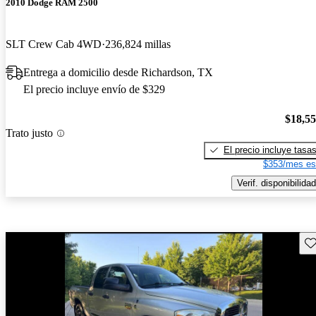
2010 Dodge RAM 2500
SLT Crew Cab 4WD
236,824 millas
Entrega a domicilio desde Richardson, TX
El precio incluye envío de $329
$18,5
Trato justo
El precio incluye tasa
$353/mes es
Verif. disponibilidad
Gu