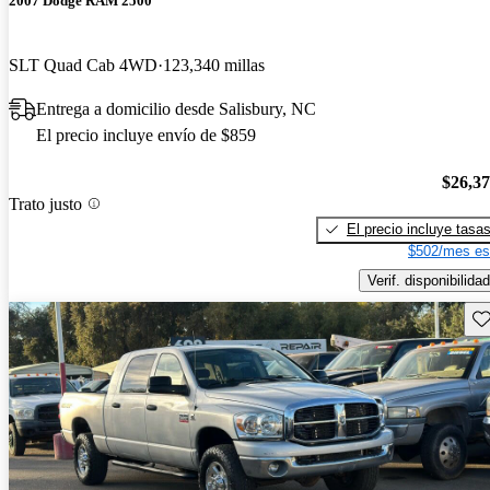
2007 Dodge RAM 2500
SLT Quad Cab 4WD
123,340 millas
Entrega a domicilio desde Salisbury, NC
El precio incluye envío de $859
$26,3
Trato justo
El precio incluye tasa
$502/mes es
Verif. disponibilidad
Gu