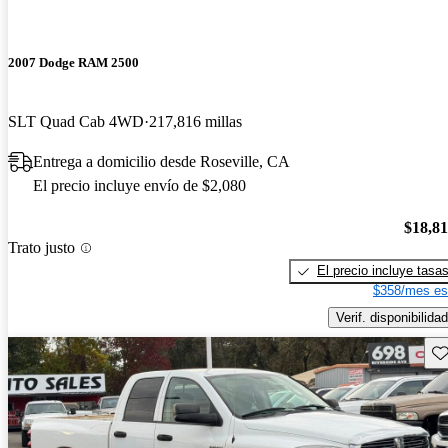
2007 Dodge RAM 2500
SLT Quad Cab 4WD
217,816 millas
Entrega a domicilio desde Roseville, CA
El precio incluye envío de $2,080
$18,8
Trato justo
El precio incluye tasa
$358/mes es
Verif. disponibilidad
Gu