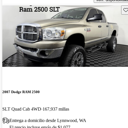
Gu
¡Nuevo!
2007 Dodge RAM 2500
SLT Quad Cab 4WD
167,937 millas
Entrega a domicilio desde Lynnwood, WA
El precio incluye envío de $1,077