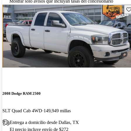
Mostrar solo avisos que incluyan tasas del concesionario
Gu
2008 Dodge RAM 2500
SLT Quad Cab 4WD
149,949 millas
Entrega a domicilio desde Dallas, TX
El precio incluye envío de $272