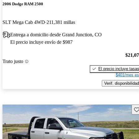
2006 Dodge RAM 2500
SLT Mega Cab 4WD
211,381 millas
Entrega a domicilio desde Grand Junction, CO
El precio incluye envío de $987
$21,0
Trato justo
El precio incluye tasa
$401/mes es
Verif. disponibilidad
Gu