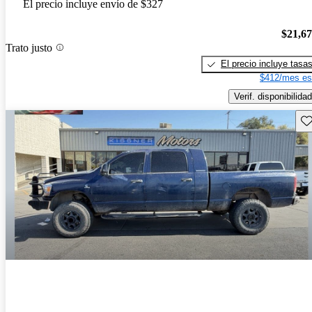
El precio incluye envío de $327
$21,6
Trato justo
El precio incluye tasa
$412/mes es
Verif. disponibilidad
Gu