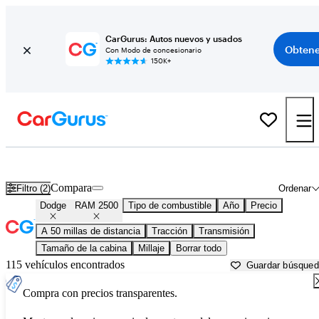
CarGurus: Autos nuevos y usados
Obtene
Con Modo de concesionario
150K+
Dodge RAM 2500 usados en venta cerca de
Bartlesville, OK
Compara
Filtro (2)
Ordenar
Dodge
RAM 2500
Tipo de combustible
Año
Precio
A 50 millas de distancia
Tracción
Transmisión
Tamaño de la cabina
Millaje
Borrar todo
115 vehículos encontrados
Guardar búsque
Compra con precios transparentes.