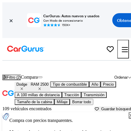
CarGurus: Autos nuevos y usados
Obtene
Con Modo de concesionario
150K+
Dodge RAM 2500 usados en venta cerca de
Atmore, AL
Compara
Filtro (2)
Ordenar
Dodge
RAM 2500
Tipo de combustible
Año
Precio
A 100 millas de distancia
Tracción
Transmisión
Tamaño de la cabina
Millaje
Borrar todo
109 vehículos encontrados
Guardar búsque
Compra con precios transparentes.