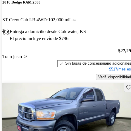
2010 Dodge RAM 2500
ST Crew Cab LB 4WD
102,000 millas
Entrega a domicilio desde Coldwater, KS
El precio incluye envío de $796
$27,2
Trato justo
Sin tasas de concesionario adicionale
$517/mes es
Verif. disponibilidad
Gu