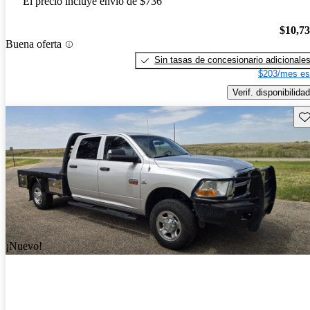
El precio incluye envío de $736
$10,7
Buena oferta
Sin tasas de concesionario adicionale
$203/mes es
Verif. disponibilidad
Gu
¡Nuevo!