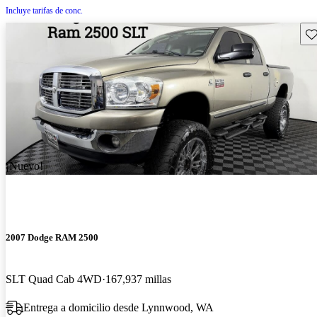
Incluye tarifas de conc.
Gu
¡Nuevo!
2007 Dodge RAM 2500
SLT Quad Cab 4WD
167,937 millas
Entrega a domicilio desde Lynnwood, WA