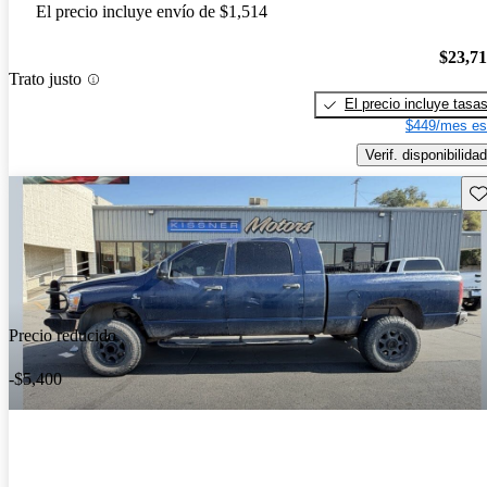
El precio incluye envío de $1,514
$23,7
Trato justo
El precio incluye tasa
$449/mes es
Verif. disponibilidad
Gu
Precio reducido
-$5,400