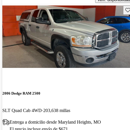
Gu
2006 Dodge RAM 2500
SLT Quad Cab 4WD
203,638 millas
Entrega a domicilio desde Maryland Heights, MO
El precio incluye envío de $671