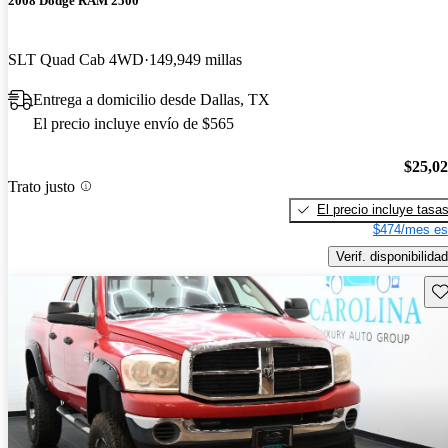
2008 Dodge RAM 2500
SLT Quad Cab 4WD
149,949 millas
Entrega a domicilio desde Dallas, TX
El precio incluye envío de $565
$25,0
Trato justo
El precio incluye tasa
$474/mes es
Verif. disponibilidad
Gu