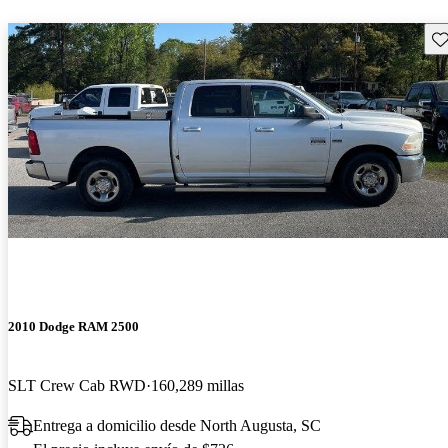
Gu
2010 Dodge RAM 2500
SLT Crew Cab RWD
160,289 millas
Entrega a domicilio desde North Augusta, SC