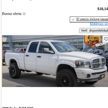
$18,1
Buena oferta
El precio incluye tasa
$344/mes es
Verif. disponibilidad
Gu