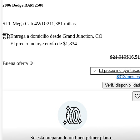
2006 Dodge RAM 2500
SLT Mega Cab 4WD
211,381 millas
Entrega a domicilio desde Grand Junction, CO
El precio incluye envío de $1,834
$21,919
$16,5
Buena oferta
El precio incluye tasa
$313/mes es
Verif. disponibilidad
Gu
Se está preparando un buen primer plano...