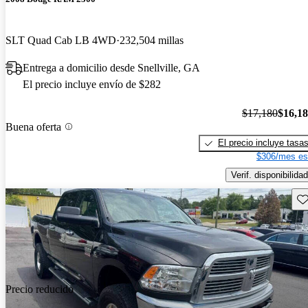
SLT Quad Cab LB 4WD
232,504 millas
Entrega a domicilio desde Snellville, GA
El precio incluye envío de $282
$17,180
$16,1
Buena oferta
El precio incluye tasa
$306/mes es
Verif. disponibilidad
Gu
Precio reducido