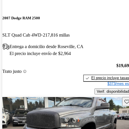
2007 Dodge RAM 2500
SLT Quad Cab 4WD
217,816 millas
Entrega a domicilio desde Roseville, CA
El precio incluye envío de $2,964
$19,6
Trato justo
El precio incluye tasa
$373/mes es
Verif. disponibilidad
Gu