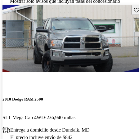
Mostrar solo avisos que incluyan tasas del concesionario
Gu
2010 Dodge RAM 2500
SLT Mega Cab 4WD
236,940 millas
Entrega a domicilio desde Dundalk, MD
El precio incluye envío de $842