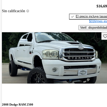
$16,6
Sin calificación
El precio incluye tasa
$316/mes es
Verif. disponibilidad
Gu
2008 Dodge RAM 2500