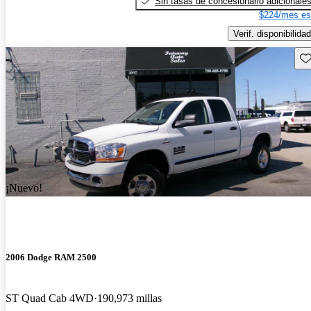
Sin tasas de concesionario adicionale
$224/mes es
Verif. disponibilidad
Gu
¡Nuevo!
2006 Dodge RAM 2500
ST Quad Cab 4WD
190,973 millas