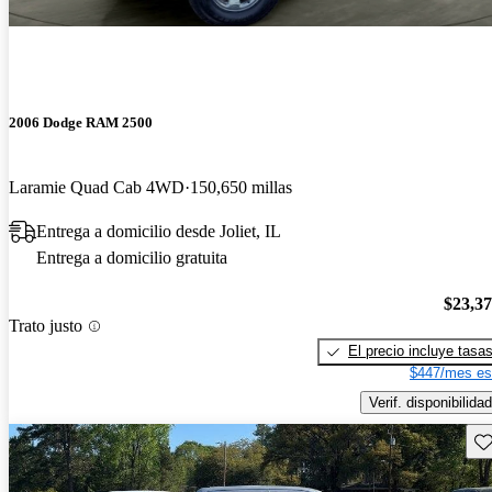
2006 Dodge RAM 2500
Laramie Quad Cab 4WD
150,650 millas
Entrega a domicilio desde Joliet, IL
Entrega a domicilio gratuita
$23,3
Trato justo
El precio incluye tasa
$447/mes es
Verif. disponibilidad
Gu