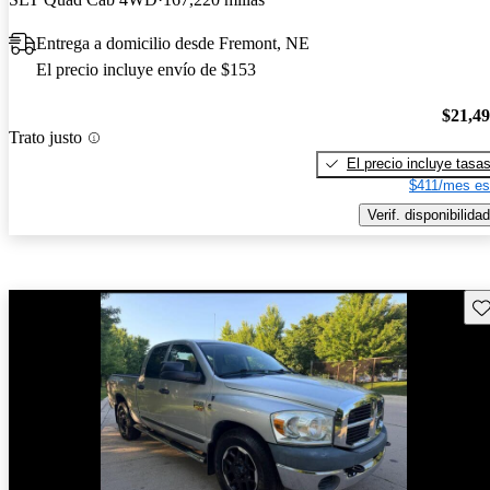
Entrega a domicilio desde Fremont, NE
El precio incluye envío de $153
$21,4
Trato justo
El precio incluye tasa
$411/mes es
Verif. disponibilidad
Gu