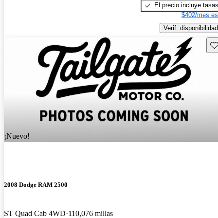
El precio incluye tasa
$402/mes es
Verif. disponibilidad
Gu
¡Nuevo!
2008 Dodge RAM 2500
ST Quad Cab 4WD
110,076 millas