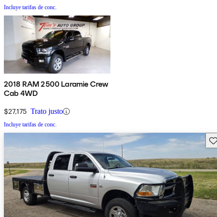
Incluye tarifas de conc.
2018 RAM 2500 Laramie Crew
Cab 4WD
$27,175
Trato justo
Incluye tarifas de conc.
Gu