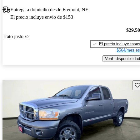
Entrega a domicilio desde Fremont, NE
El precio incluye envío de $153
$29,5
Trato justo
El precio incluye tasa
$564/mes es
Verif. disponibilidad
Gu