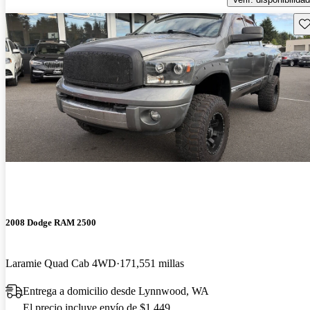
Gu
2008 Dodge RAM 2500
Laramie Quad Cab 4WD
171,551 millas
Entrega a domicilio desde Lynnwood, WA
El precio incluye envío de $1,449