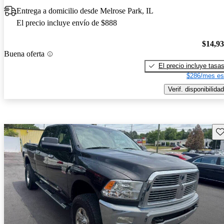
Entrega a domicilio desde Melrose Park, IL
El precio incluye envío de $888
$14,9
Buena oferta
El precio incluye tasa
$286/mes es
Verif. disponibilidad
Gu