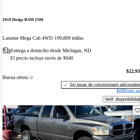
2010 Dodge RAM 2500
Laramie Mega Cab 4WD
199,809 millas
Entrega a domicilio desde Michigan, ND
El precio incluye envío de $940
$22,9
Buena oferta
Sin tasas de concesionario adicionale
$438/mes es
Verif. disponibilidad
Gu