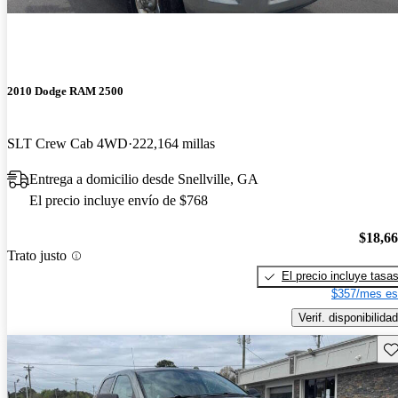
2010 Dodge RAM 2500
SLT Crew Cab 4WD
222,164 millas
Entrega a domicilio desde Snellville, GA
El precio incluye envío de $768
$18,6
Trato justo
El precio incluye tasa
$357/mes es
Verif. disponibilidad
Gu