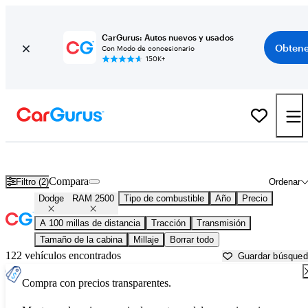
CarGurus: Autos nuevos y usados
Obtene
Con Modo de concesionario
150K+
Dodge RAM 2500 usados en venta cerca de
Ames, IA
Compara
Filtro (2)
Ordenar
Dodge
RAM 2500
Tipo de combustible
Año
Precio
A 100 millas de distancia
Tracción
Transmisión
Tamaño de la cabina
Millaje
Borrar todo
122 vehículos encontrados
Guardar búsque
Compra con precios transparentes.