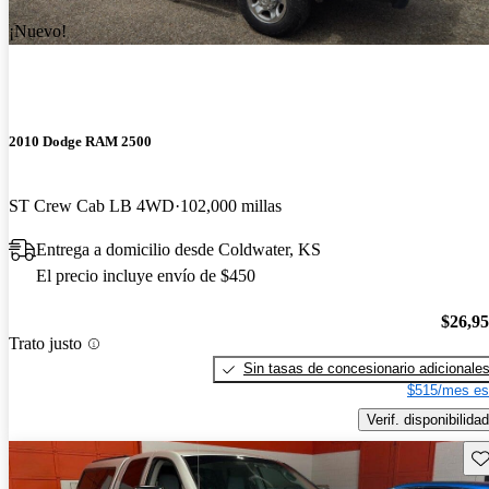
¡Nuevo!
2010 Dodge RAM 2500
ST Crew Cab LB 4WD
102,000 millas
Entrega a domicilio desde Coldwater, KS
El precio incluye envío de $450
$26,9
Trato justo
Sin tasas de concesionario adicionale
$515/mes es
Verif. disponibilidad
Gu