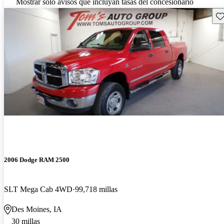
Mostrar solo avisos que incluyan tasas del concesionario
Gu
2006 Dodge RAM 2500
SLT Mega Cab 4WD
99,718 millas
Des Moines, IA
30 millas