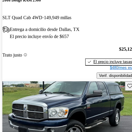
2008 Dodge RAM 2500
SLT Quad Cab 4WD
149,949 millas
Entrega a domicilio desde Dallas, TX
El precio incluye envío de $657
$25,1
Trato justo
El precio incluye tasa
$480/mes es
Verif. disponibilidad
Gu