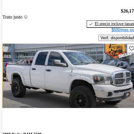
$26,1
Trato justo
El precio incluye tasa
$500/mes es
Verif. disponibilidad
Gu