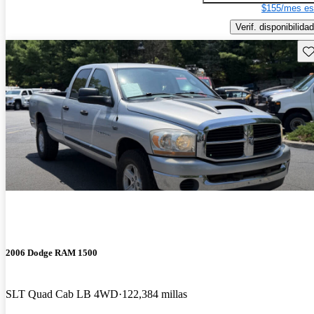
$155/mes es
Verif. disponibilidad
Gu
2006 Dodge RAM 1500
SLT Quad Cab LB 4WD
122,384 millas