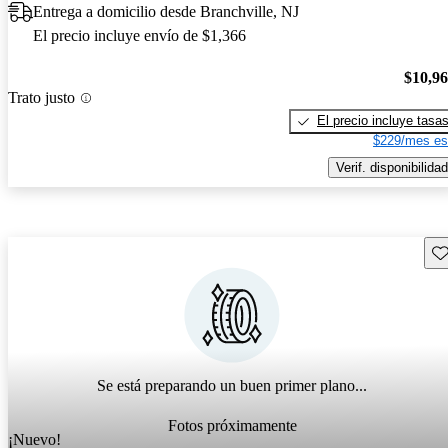
Entrega a domicilio desde Branchville, NJ
El precio incluye envío de $1,366
$10,9
Trato justo
El precio incluye tasa
$229/mes es
Verif. disponibilidad
Gu
Se está preparando un buen primer plano...
Fotos próximamente
¡Nuevo!