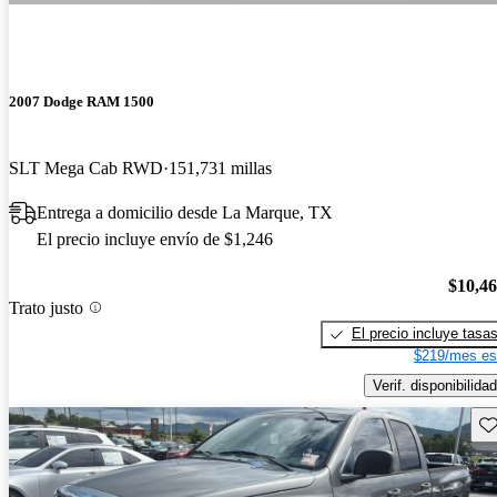
2007 Dodge RAM 1500
SLT Mega Cab RWD
151,731 millas
Entrega a domicilio desde La Marque, TX
El precio incluye envío de $1,246
$10,4
Trato justo
El precio incluye tasa
$219/mes es
Verif. disponibilidad
Gu