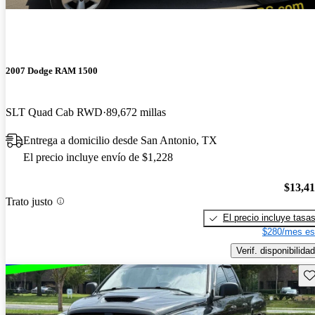
2007 Dodge RAM 1500
SLT Quad Cab RWD
89,672 millas
Entrega a domicilio desde San Antonio, TX
El precio incluye envío de $1,228
$13,4
Trato justo
El precio incluye tasa
$280/mes es
Verif. disponibilidad
Gu