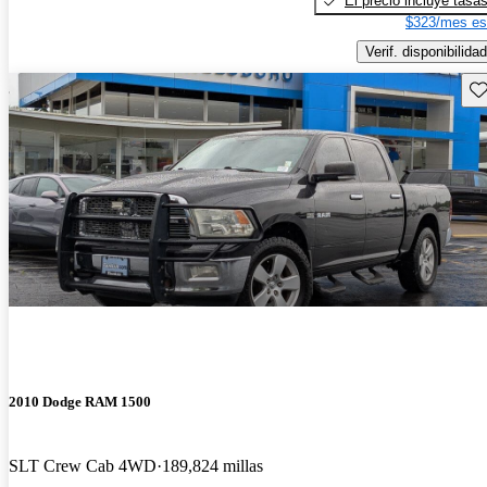
El precio incluye tasa
$323/mes es
Verif. disponibilidad
Gu
2010 Dodge RAM 1500
SLT Crew Cab 4WD
189,824 millas