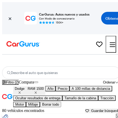
CarGurus: Autos nuevos y usados
Obtene
Con Modo de concesionario
150K+
Dodge RAM 1500 usados en venta cerca de
Bainbridge, GA
Describe el auto que quisieras
Compara
Filtro (2)
Ordenar
Dodge
RAM 1500
Año
Precio
A 100 millas de distancia
Ocultar resultados de entrega
Tamaño de la cabina
Tracción
Motor
Millaje
Borrar todo
80 vehículos encontrados
Guardar búsque