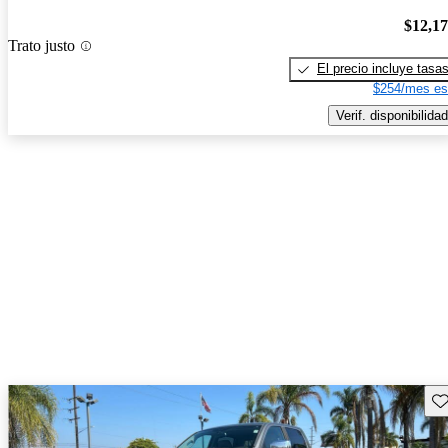
$12,1
Trato justo
El precio incluye tasa
$254/mes es
Verif. disponibilidad
Gu