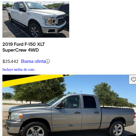
2019 Ford F-150 XLT
SuperCrew 4WD
$25,442
Buena oferta
Incluye tarifas de conc.
Gu