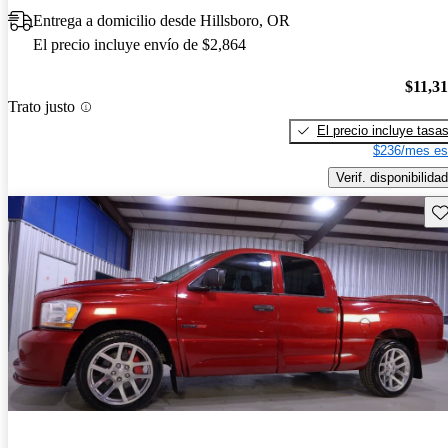
Entrega a domicilio desde Hillsboro, OR
El precio incluye envío de $2,864
$11,3
Trato justo
El precio incluye tasa
$236/mes es
Verif. disponibilidad
Gu