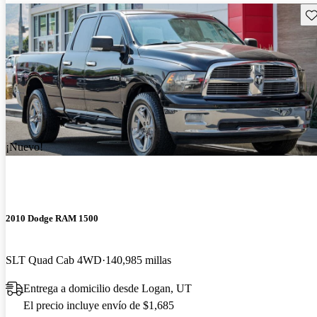
Gu
¡Nuevo!
2010 Dodge RAM 1500
SLT Quad Cab 4WD
140,985 millas
Entrega a domicilio desde Logan, UT
El precio incluye envío de $1,685