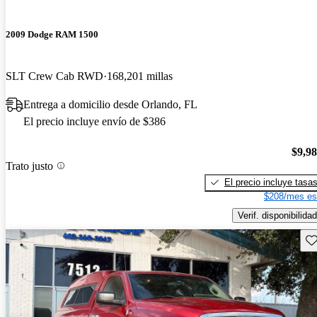
2009 Dodge RAM 1500
SLT Crew Cab RWD
168,201 millas
Entrega a domicilio desde Orlando, FL
El precio incluye envío de $386
$9,9
Trato justo
El precio incluye tasa
$208/mes es
Verif. disponibilidad
Gu