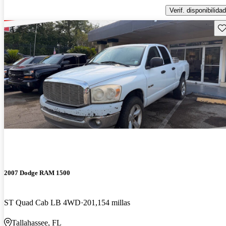
Verif. disponibilidad
Gu
2007 Dodge RAM 1500
ST Quad Cab LB 4WD
201,154 millas
Tallahassee, FL