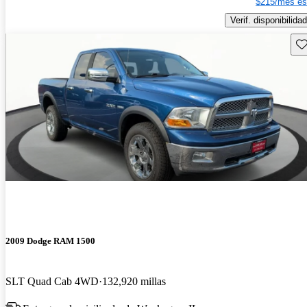
$215/mes es
Verif. disponibilidad
Gu
2009 Dodge RAM 1500
SLT Quad Cab 4WD
132,920 millas