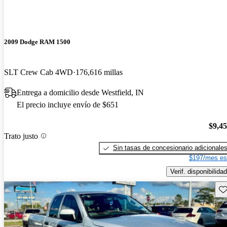
2009 Dodge RAM 1500
SLT Crew Cab 4WD
176,616 millas
Entrega a domicilio desde Westfield, IN
El precio incluye envío de $651
$9,4
Trato justo
Sin tasas de concesionario adicionale
$197/mes es
Verif. disponibilidad
Gu