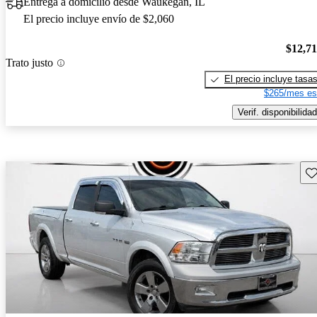
Entrega a domicilio desde Waukegan, IL
El precio incluye envío de $2,060
$12,7
Trato justo
El precio incluye tasa
$265/mes es
Verif. disponibilidad
Gu