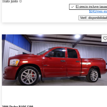
Trato justo
El precio incluye tasa
$241/mes es
Verif. disponibilidad
Gu
2006 Dodge RAM 1500