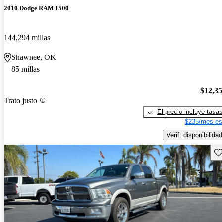
2010 Dodge RAM 1500
144,294 millas
Shawnee, OK
85 millas
$12,3
Trato justo
El precio incluye tasa
$235/mes es
Verif. disponibilidad
Gu