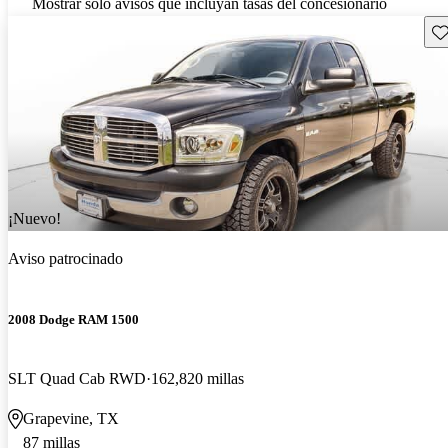
Mostrar solo avisos que incluyan tasas del concesionario
Gu
¡Nuevo!
Aviso patrocinado
2008 Dodge RAM 1500
SLT Quad Cab RWD
162,820 millas
Grapevine, TX
87 millas