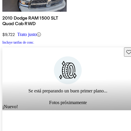
2010 Dodge RAM 1500 SLT
Quad Cab RWD
$9,722
Trato justo
Incluye tarifas de conc.
Gu
Se está preparando un buen primer plano...
Fotos próximamente
¡Nuevo!