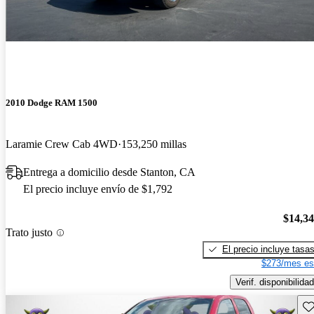
2010 Dodge RAM 1500
Laramie Crew Cab 4WD
153,250 millas
Entrega a domicilio desde Stanton, CA
El precio incluye envío de $1,792
$14,3
Trato justo
El precio incluye tasa
$273/mes es
Verif. disponibilidad
Gu