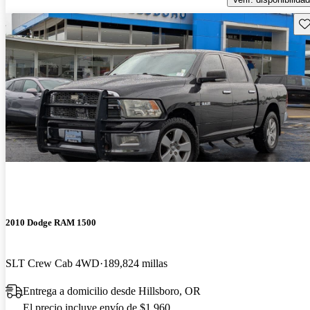
Gu
2010 Dodge RAM 1500
SLT Crew Cab 4WD
189,824 millas
Entrega a domicilio desde Hillsboro, OR
El precio incluye envío de $1,960