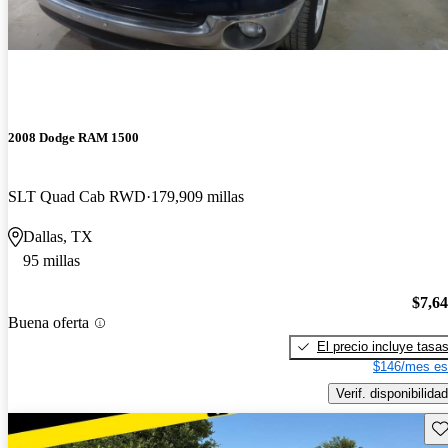
2008 Dodge RAM 1500
SLT Quad Cab RWD
179,909 millas
Dallas, TX
95 millas
$7,6
Buena oferta
El precio incluye tasa
$146/mes es
Verif. disponibilidad
Gu