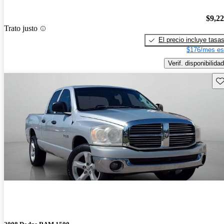
$9,2
Trato justo
El precio incluye tasa
$176/mes es
Verif. disponibilidad
Gu