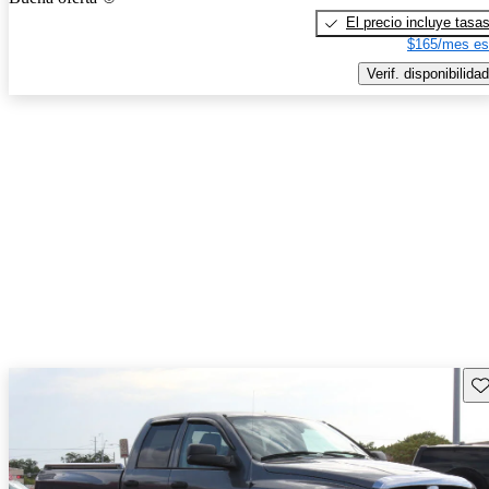
El precio incluye tasa
$165/mes es
Verif. disponibilidad
Gu