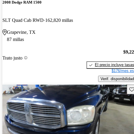
2008 Dodge RAM 1500
SLT Quad Cab RWD
162,820 millas
Grapevine, TX
87 millas
$9,2
Trato justo
El precio incluye tasa
$176/mes es
Verif. disponibilidad
Gu