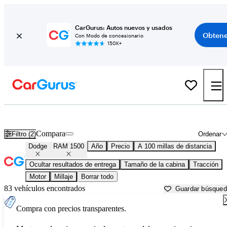
CarGurus: Autos nuevos y usados
Obtene
Con Modo de concesionario
150K+
Dodge RAM 1500 usados en venta cerca de
Ardmore, OK
Compara
Filtro (2)
Ordenar
Dodge
RAM 1500
Año
Precio
A 100 millas de distancia
Ocultar resultados de entrega
Tamaño de la cabina
Tracción
Motor
Millaje
Borrar todo
83 vehículos encontrados
Guardar búsque
Compra con precios transparentes.