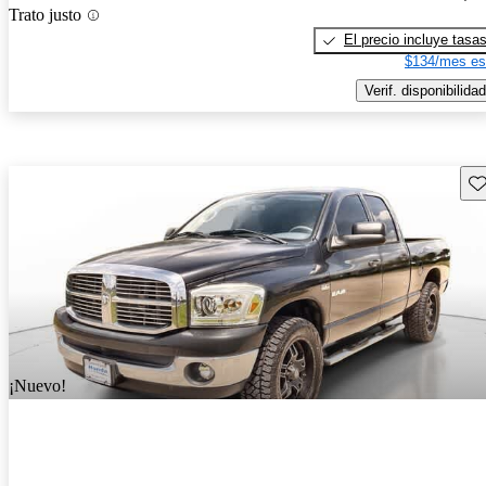
Trato justo
El precio incluye tasa
$134/mes es
Verif. disponibilidad
Gu
¡Nuevo!