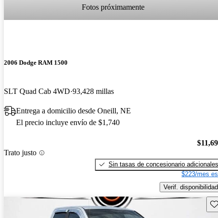
Fotos próximamente
2006 Dodge RAM 1500
SLT Quad Cab 4WD
93,428 millas
Entrega a domicilio desde Oneill, NE
El precio incluye envío de $1,740
$11,6
Trato justo
Sin tasas de concesionario adicionale
$223/mes es
Verif. disponibilidad
Gu