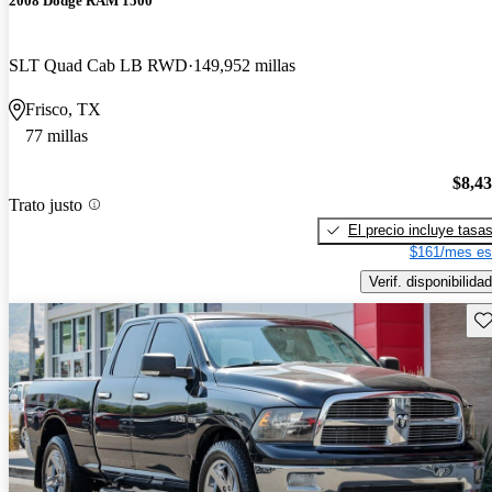
2008 Dodge RAM 1500
SLT Quad Cab LB RWD
149,952 millas
Frisco, TX
77 millas
$8,4
Trato justo
El precio incluye tasa
$161/mes es
Verif. disponibilidad
Gu