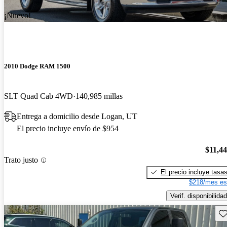
¡Nuevo!
2010 Dodge RAM 1500
SLT Quad Cab 4WD
140,985 millas
Entrega a domicilio desde Logan, UT
El precio incluye envío de $954
$11,4
Trato justo
El precio incluye tasa
$218/mes es
Verif. disponibilidad
Gu