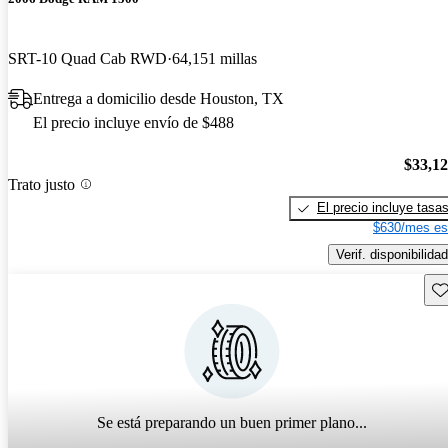
SRT-10 Quad Cab RWD
64,151 millas
Entrega a domicilio desde Houston, TX
El precio incluye envío de $488
$33,1
Trato justo
El precio incluye tasa
$630/mes es
Verif. disponibilidad
Gu
Se está preparando un buen primer plano...