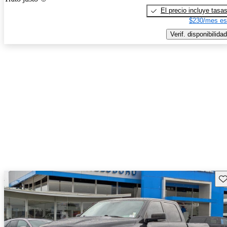
El precio incluye tasa
$230/mes es
Verif. disponibilidad
Gu