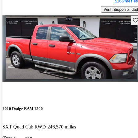
$168/mes es
Verif. disponibilidad
Gu
2010 Dodge RAM 1500
SXT Quad Cab RWD
246,570 millas