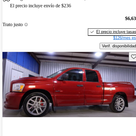
El precio incluye envío de $236
$6,6
Trato justo
El precio incluye tasa
$126/mes es
Verif. disponibilidad
Gu