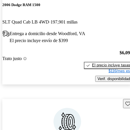
2006 Dodge RAM 1500
SLT Quad Cab LB 4WD
197,901 millas
Entrega a domicilio desde Woodford, VA
El precio incluye envío de $399
$6,0
Trato justo
El precio incluye tasa
$116/mes es
Verif. disponibilidad
Gu