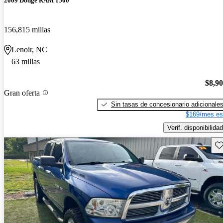
2009 Dodge RAM 1500
156,815 millas
Lenoir, NC
63 millas
$8,9
Gran oferta
Sin tasas de concesionario adicionale
$169/mes es
Verif. disponibilidad
Gu