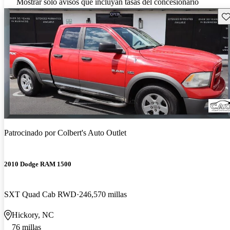
Mostrar solo avisos que incluyan tasas del concesionario
Gu
Patrocinado por
Colbert's Auto Outlet
2010 Dodge RAM 1500
SXT Quad Cab RWD
246,570 millas
Hickory, NC
76 millas