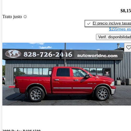
$8,1
Trato justo
El precio incluye tasa
$155/mes es
Verif. disponibilidad
Gu