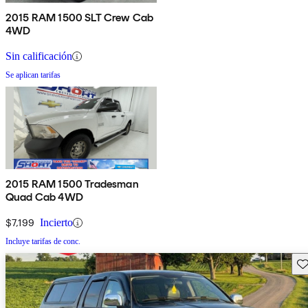
2015 RAM 1500 SLT Crew Cab
4WD
Sin calificación
Se aplican tarifas
2015 RAM 1500 Tradesman
Quad Cab 4WD
$7,199
Incierto
Incluye tarifas de conc.
Gu