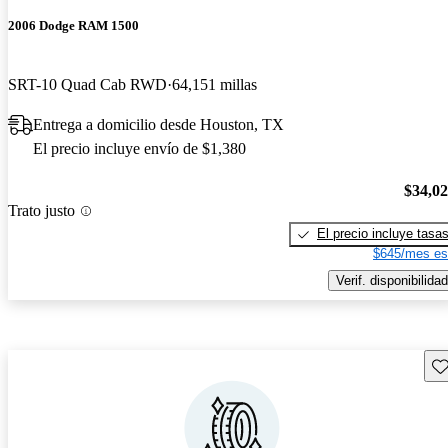
2006 Dodge RAM 1500
SRT-10 Quad Cab RWD
64,151 millas
Entrega a domicilio desde Houston, TX
El precio incluye envío de $1,380
$34,0
Trato justo
El precio incluye tasa
$645/mes es
Verif. disponibilidad
Gu