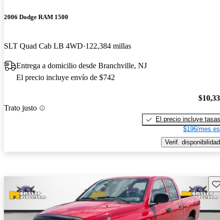
2006 Dodge RAM 1500
SLT Quad Cab LB 4WD
122,384 millas
Entrega a domicilio desde Branchville, NJ
El precio incluye envío de $742
$10,3
Trato justo
El precio incluye tasa
$196/mes es
Verif. disponibilidad
Gu