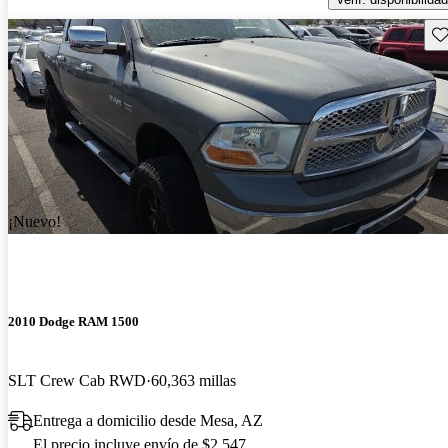
Gu
¡Nuevo!
2010 Dodge RAM 1500
SLT Crew Cab RWD
60,363 millas
Entrega a domicilio desde Mesa, AZ
El precio incluye envío de $2,547