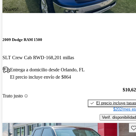
¡Nuevo!
2009 Dodge RAM 1500
SLT Crew Cab RWD
168,201 millas
Entrega a domicilio desde Orlando, FL
El precio incluye envío de $864
$10,6
Trato justo
El precio incluye tasa
$202/mes es
Verif. disponibilidad
Gu