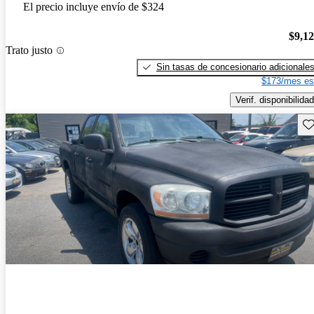
El precio incluye envío de $324
$9,1
Trato justo
Sin tasas de concesionario adicionale
$173/mes es
Verif. disponibilidad
Gu