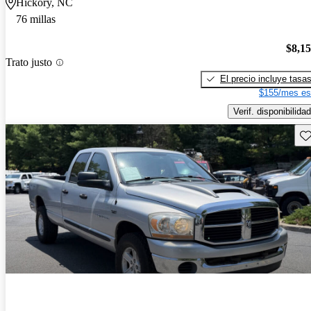
Hickory, NC
76 millas
$8,1
Trato justo
El precio incluye tasa
$155/mes es
Verif. disponibilidad
Gu