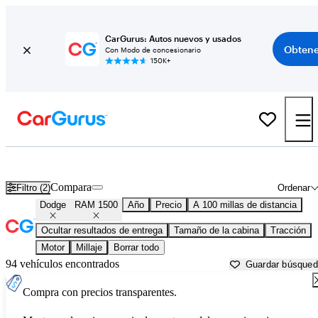
CarGurus: Autos nuevos y usados
Obtene
Con Modo de concesionario
150K+
Dodge RAM 1500 usados en venta cerca de
Abingdon, VA
Compara
Filtro (2)
Ordenar
Dodge
RAM 1500
Año
Precio
A 100 millas de distancia
Ocultar resultados de entrega
Tamaño de la cabina
Tracción
Motor
Millaje
Borrar todo
94 vehículos encontrados
Guardar búsque
Compra con precios transparentes.