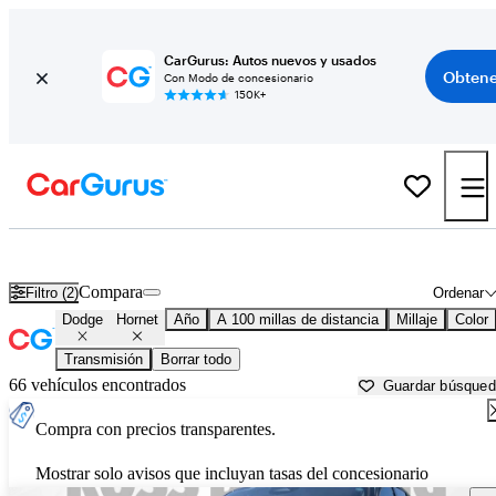
CarGurus: Autos nuevos y usados
Obtene
Con Modo de concesionario
150K+
Dodge Hornet usados en venta cerca de
Baton Rouge, LA
Compara
Filtro (2)
Ordenar
Dodge
Hornet
Año
A 100 millas de distancia
Millaje
Color
Transmisión
Borrar todo
66 vehículos encontrados
Guardar búsque
Compra con precios transparentes.
Mostrar solo avisos que incluyan tasas del concesionario