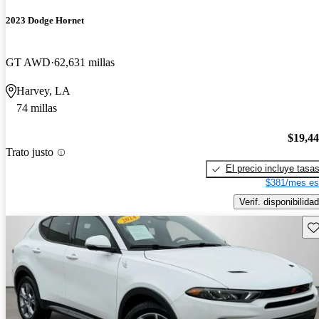
2023 Dodge Hornet
GT AWD
62,631 millas
Harvey, LA
74 millas
$19,4
Trato justo
El precio incluye tasa
$381/mes es
Verif. disponibilidad
Gu