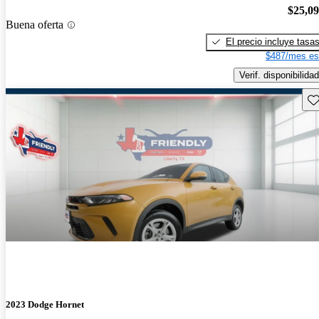
$25,0
Buena oferta
El precio incluye tasa
$487/mes es
Verif. disponibilidad
Gu
2023 Dodge Hornet