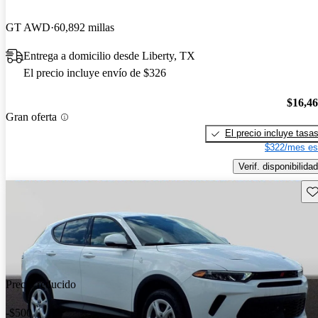
GT AWD
60,892 millas
Entrega a domicilio desde Liberty, TX
El precio incluye envío de $326
$16,4
Gran oferta
El precio incluye tasa
$322/mes es
Verif. disponibilidad
Gu
Precio reducido
-$500