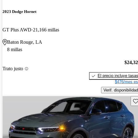
2023 Dodge Hornet
GT Plus AWD
21,166 millas
Baton Rouge, LA
8 millas
$24,3
Trato justo
El precio incluye tasa
$476/mes es
Verif. disponibilidad
Gu