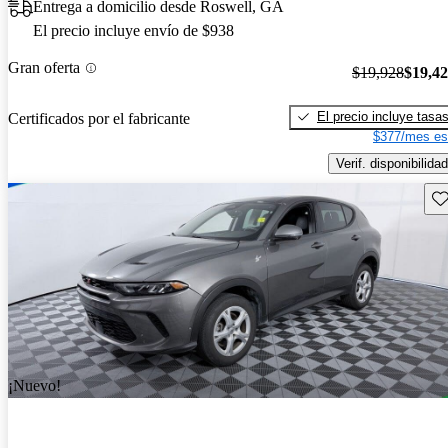
Entrega a domicilio desde Roswell, GA
El precio incluye envío de $938
Gran oferta
$19,928
$19,4
El precio incluye tasa
Certificados por el fabricante
$377/mes es
Verif. disponibilidad
Gu
¡Nuevo!