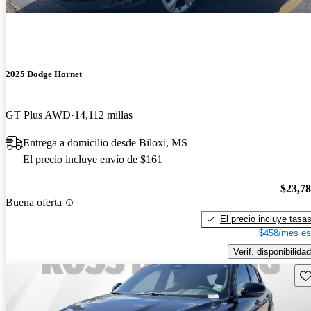
2025 Dodge Hornet
GT Plus AWD
14,112 millas
Entrega a domicilio desde Biloxi, MS
El precio incluye envío de $161
$23,7
Buena oferta
El precio incluye tasa
$458/mes es
Verif. disponibilidad
Gu