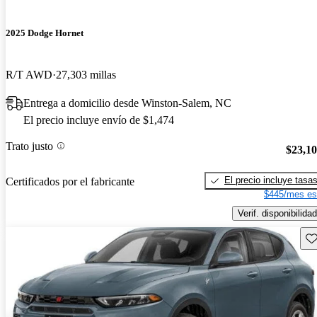
2025 Dodge Hornet
R/T AWD
27,303 millas
Entrega a domicilio desde Winston-Salem, NC
El precio incluye envío de $1,474
Trato justo
$23,1
El precio incluye tasa
Certificados por el fabricante
$445/mes es
Verif. disponibilidad
Gu