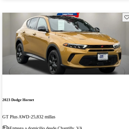
Gu
2023 Dodge Hornet
GT Plus AWD
25,832 millas
Entrega a domicilio desde Chantilly, VA