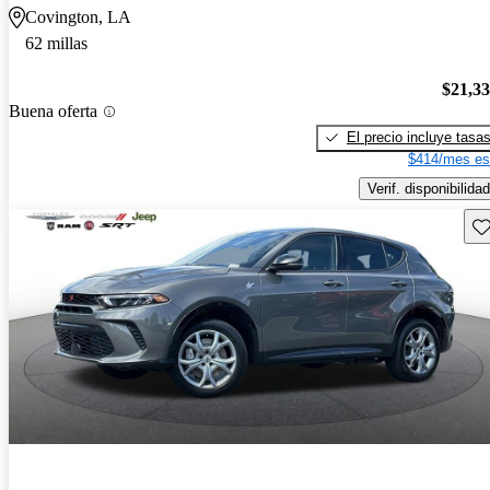
Covington, LA
62 millas
$21,3
Buena oferta
El precio incluye tasa
$414/mes es
Verif. disponibilidad
Gu