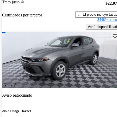
Trato justo
$22,9
El precio incluye tasa
Certificados por terceros
$446/mes es
Verif. disponibilidad
Gu
¡Nuevo!
Aviso patrocinado
2023 Dodge Hornet