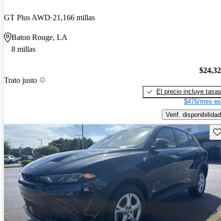
GT Plus AWD
21,166 millas
Baton Rouge, LA
8 millas
$24,3
Trato justo
El precio incluye tasa
$476/mes es
Verif. disponibilidad
Gu