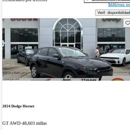
$446/mes es
Verif. disponibilidad
Gu
2024 Dodge Hornet
GT AWD
48,603 millas