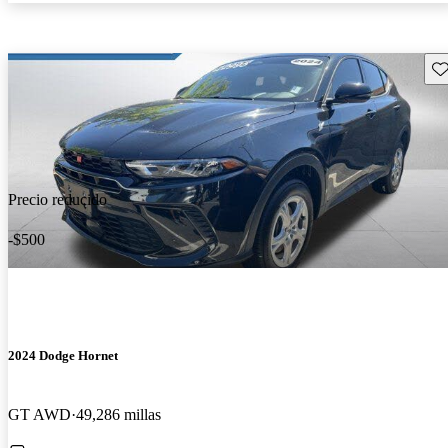
Gu
Precio reducido
-$500
2024 Dodge Hornet
GT AWD
49,286 millas