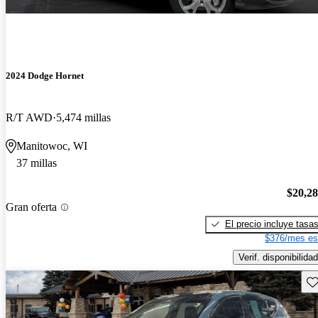
2024 Dodge Hornet
R/T AWD
5,474 millas
Manitowoc, WI
37 millas
$20,2
Gran oferta
El precio incluye tasa
$376/mes es
Verif. disponibilidad
Gu