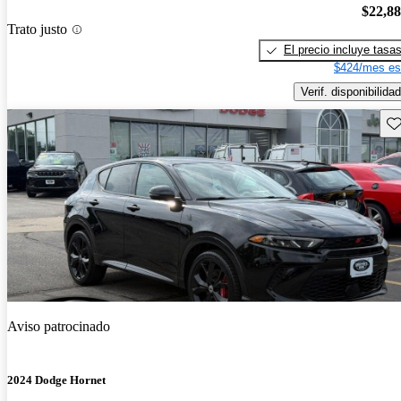
$22,8
Trato justo
El precio incluye tasa
$424/mes es
Verif. disponibilidad
Gu
Aviso patrocinado
2024 Dodge Hornet