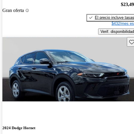
$23,4
Gran oferta
El precio incluye tasa
$432/mes es
Verif. disponibilidad
Gu
2024 Dodge Hornet