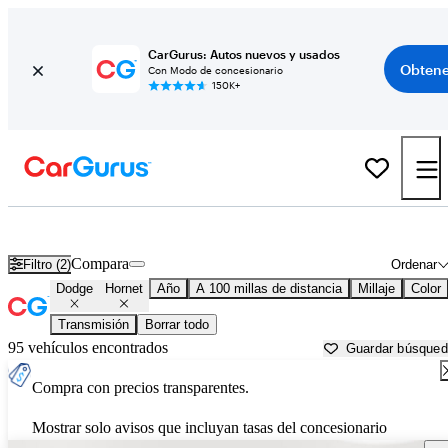
CarGurus: Autos nuevos y usados
Obtene
Con Modo de concesionario
150K+
Dodge Hornet usados en venta cerca de
Appleton, WI
Compara
Filtro (2)
Ordenar
Dodge
Hornet
Año
A 100 millas de distancia
Millaje
Color
Transmisión
Borrar todo
95 vehículos encontrados
Guardar búsque
Compra con precios transparentes.
Mostrar solo avisos que incluyan tasas del concesionario