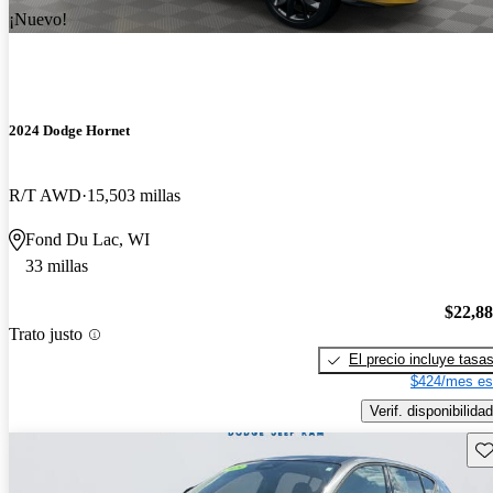
¡Nuevo!
2024 Dodge Hornet
R/T AWD
15,503 millas
Fond Du Lac, WI
33 millas
$22,8
Trato justo
El precio incluye tasa
$424/mes es
Verif. disponibilidad
Gu