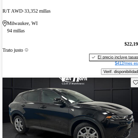
R/T AWD
33,352 millas
Milwaukee, WI
94 millas
$22,1
Trato justo
El precio incluye tasa
$412/mes es
Verif. disponibilidad
Gu