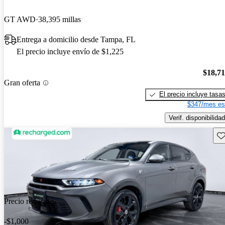
GT AWD
38,395 millas
Entrega a domicilio desde Tampa, FL
El precio incluye envío de $1,225
$18,7
Gran oferta
El precio incluye tasa
$347/mes es
Verif. disponibilidad
Gu
Precio reducido
-$1,000