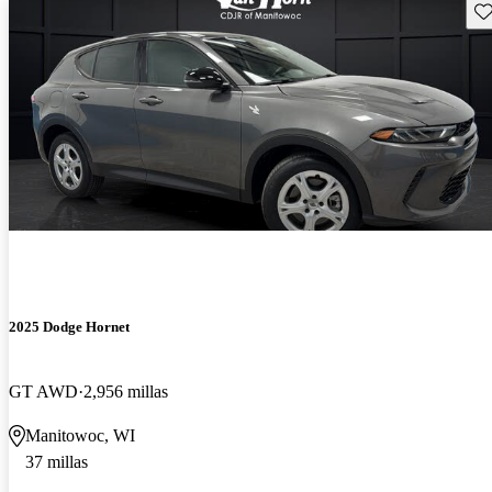
Gu
2025 Dodge Hornet
GT AWD
2,956 millas
Manitowoc, WI
37 millas