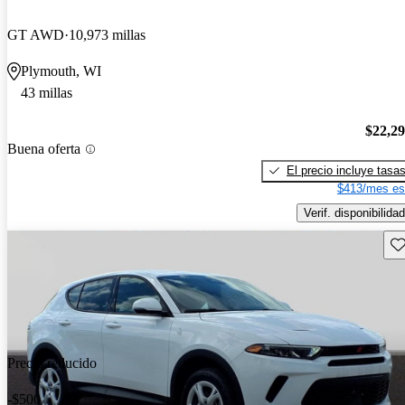
GT AWD
10,973 millas
Plymouth, WI
43 millas
$22,2
Buena oferta
El precio incluye tasa
$413/mes es
Verif. disponibilidad
Gu
Precio reducido
-$500