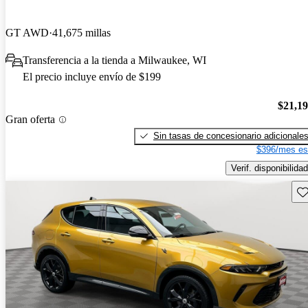
GT AWD
41,675 millas
Transferencia a la tienda a Milwaukee, WI
El precio incluye envío de $199
$21,1
Gran oferta
Sin tasas de concesionario adicionale
$396/mes es
Verif. disponibilidad
Gu