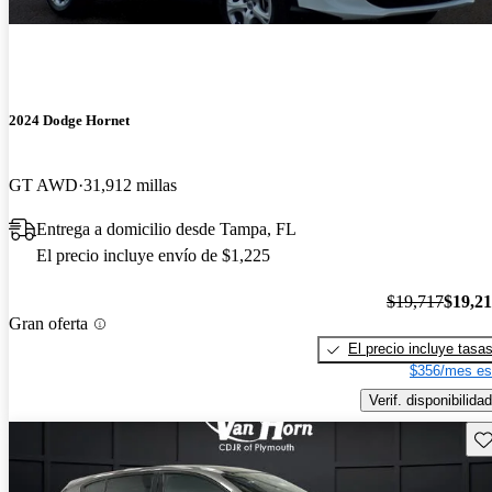
2024 Dodge Hornet
GT AWD
31,912 millas
Entrega a domicilio desde Tampa, FL
El precio incluye envío de $1,225
$19,717
$19,2
Gran oferta
El precio incluye tasa
$356/mes es
Verif. disponibilidad
Gu