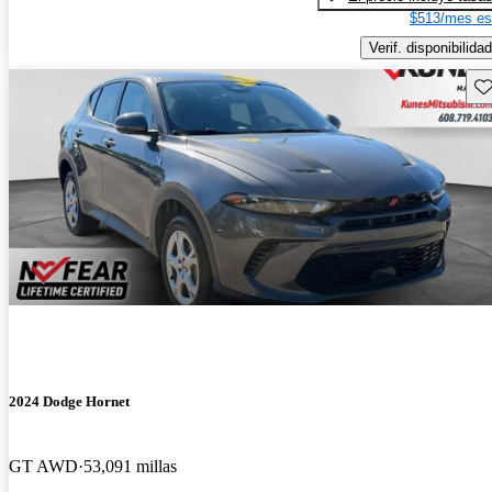
$513/mes es
Verif. disponibilidad
Gu
2024 Dodge Hornet
GT AWD
53,091 millas