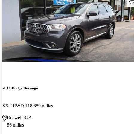
Gu
2018 Dodge Durango
SXT RWD
118,689 millas
Roswell, GA
56 millas