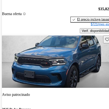
$35,8
Buena oferta
El precio incluye tasa
$721/mes es
Verif. disponibilidad
Gu
Aviso patrocinado