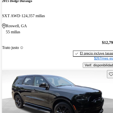
2015 Dodge Durango
SXT AWD
124,357 millas
Roswell, GA
55 millas
$12,7
Trato justo
El precio incluye tasa
$267/mes es
Verif. disponibilidad
Gu