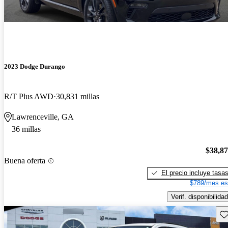
2023 Dodge Durango
R/T Plus AWD
30,831 millas
Lawrenceville, GA
36 millas
$38,8
Buena oferta
El precio incluye tasa
$789/mes es
Verif. disponibilidad
Gu