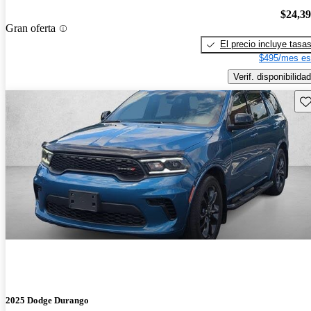
$24,3
Gran oferta
El precio incluye tasa
$495/mes es
Verif. disponibilidad
Gu
2025 Dodge Durango