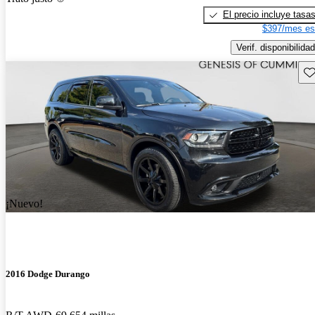
El precio incluye tasa
$397/mes es
Verif. disponibilidad
Gu
¡Nuevo!
2016 Dodge Durango