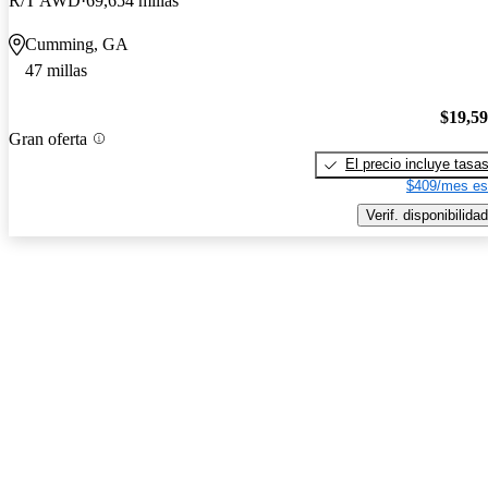
R/T AWD
69,654 millas
Cumming, GA
47 millas
$19,5
Gran oferta
El precio incluye tasa
$409/mes es
Verif. disponibilidad