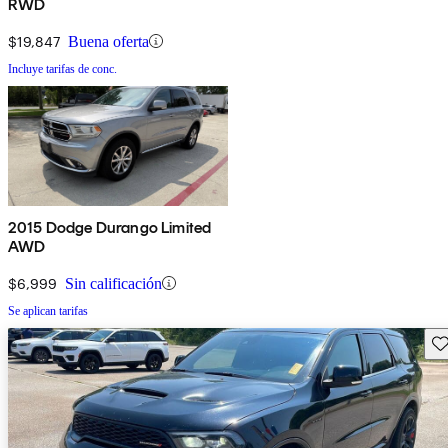
RWD
$19,847
Buena oferta
Incluye tarifas de conc.
2015 Dodge Durango Limited
AWD
$6,999
Sin calificación
Se aplican tarifas
Gu