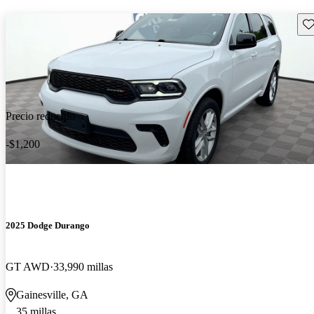
Gu
Precio reducido
-$1,200
2025 Dodge Durango
GT AWD
33,990 millas
Gainesville, GA
35 millas