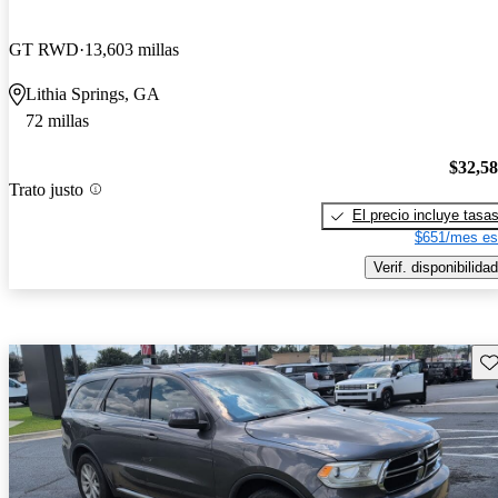
GT RWD
13,603 millas
Lithia Springs, GA
72 millas
$32,5
Trato justo
El precio incluye tasa
$651/mes es
Verif. disponibilidad
Gu