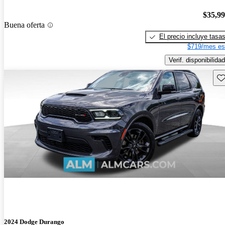
$35,9
Buena oferta
El precio incluye tasa
$719/mes es
Verif. disponibilidad
Gu
2024 Dodge Durango