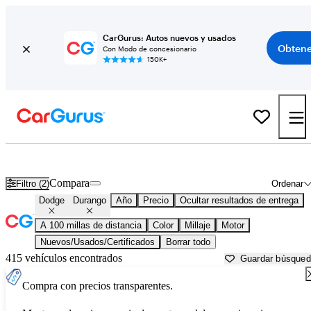
CarGurus: Autos nuevos y usados
Obtene
Con Modo de concesionario
150K+
Dodge Durango usados en venta cerca de
Athens, GA
Compara
Filtro (2)
Ordenar
Dodge
Durango
Año
Precio
Ocultar resultados de entrega
A 100 millas de distancia
Color
Millaje
Motor
Nuevos/Usados/Certificados
Borrar todo
415 vehículos encontrados
Guardar búsque
Compra con precios transparentes.