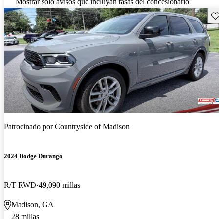
Mostrar solo avisos que incluyan tasas del concesionario
Gu
Patrocinado por
Countryside of Madison
2024 Dodge Durango
R/T RWD
49,090 millas
Madison, GA
28 millas