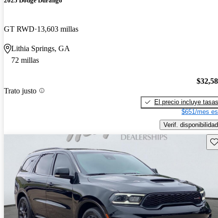
2025 Dodge Durango
GT RWD
13,603 millas
Lithia Springs, GA
72 millas
$32,5
Trato justo
El precio incluye tasa
$651/mes es
Verif. disponibilidad
Gu