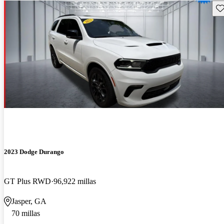
Gu
2023 Dodge Durango
GT Plus RWD
96,922 millas
Jasper, GA
70 millas