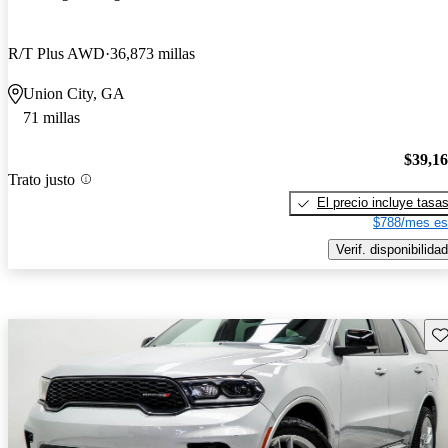
R/T Plus AWD
36,873 millas
Union City, GA
71 millas
$39,1
Trato justo
El precio incluye tasa
$788/mes es
Verif. disponibilidad
Gu