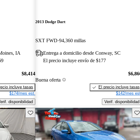
2013 Dodge Dart
SXT FWD
94,360 millas
Moines, IA
Entrega a domicilio desde Conway, SC
69
El precio incluye envío de $177
$8,414
$6,86
Buena oferta
recio incluye tasas
El precio incluye tasas
$174/mes est.
$142/mes est
erif. disponibilidad
Verif. disponibilidad
Guarda este Aviso
Gu