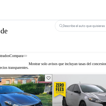
Describe el auto que quisieras
 de
trados
Compara
Mostrar solo avisos que incluyan tasas del concesio
cios transparentes.
Guarda este Aviso