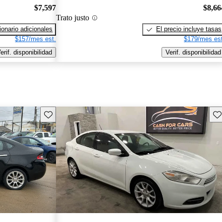
$7,597
$8,66
Trato justo
onario adicionales
El precio incluye tasas
$157/mes est.
$179/mes est
erif. disponibilidad
Verif. disponibilidad
Guarda este Aviso
Gu