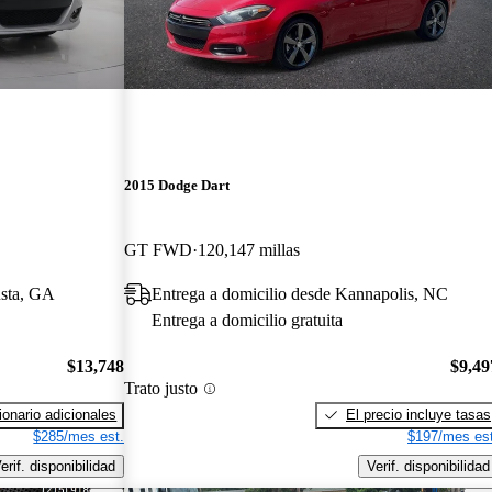
2015 Dodge Dart
GT FWD
120,147 millas
usta, GA
Entrega a domicilio desde Kannapolis, NC
Entrega a domicilio gratuita
$13,748
$9,49
Trato justo
onario adicionales
El precio incluye tasas
$285/mes est.
$197/mes est
erif. disponibilidad
Verif. disponibilidad