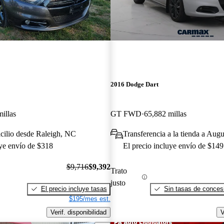
2016 Dodge Dart
illas
GT FWD
65,882 millas
cilio desde Raleigh, NC
Transferencia a la tienda a Aug
uye envío de $318
El precio incluye envío de $149
$9,716
$9,392
Trato
justo
El precio incluye tasas
Sin tasas de concesi
$195/mes est.
Verif. disponibilidad
V