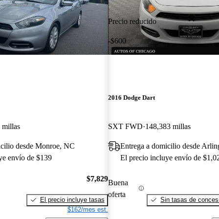
Precio reducido
-$600
2016 Dodge Dart
 millas
SXT FWD
148,383 millas
icilio desde Monroe, NC
Entrega a domicilio desde Arlin
uye envío de $139
El precio incluye envío de $1,0
$7,829
Buena
oferta
El precio incluye tasas
Sin tasas de concesi
$162/mes est.