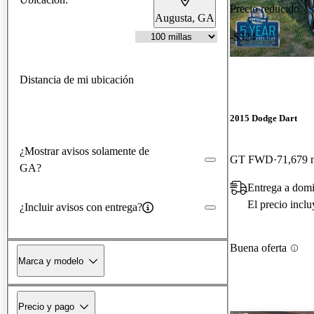
Precio reducido
Augusta, GA
-$324
Distancia de mi ubicación
2015 Dodge Dart
¿Mostrar avisos solamente de
GT FWD
71,679 m
GA?
Entrega a domi
El precio incl
¿Incluir avisos con entrega?
Buena oferta
Marca y modelo
Precio y pago