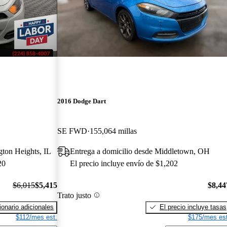
2016 Dodge Dart
SE FWD
155,064 millas
gton Heights, IL
Entrega a domicilio desde Middletown, OH
20
El precio incluye envío de $1,202
$6,015
$5,415
$8,44
Trato justo
onario adicionales
El precio incluye tasas
$112/mes est.
$175/mes est