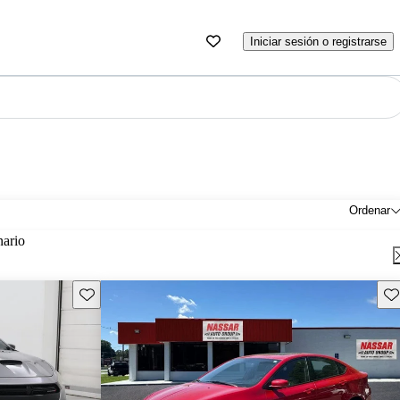
Iniciar sesión o registrarse
Ordenar
nario
Guarda este Aviso
Gu