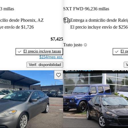
3 millas
SXT FWD
96,236 millas
cilio desde Phoenix, AZ
Entrega a domicilio desde Rale
uye envío de $1,726
El precio incluye envío de $256
$7,425
Trato justo
El precio incluye tasas
El p
$154/mes est.
Verif. disponibilidad
V
Guarda este Aviso