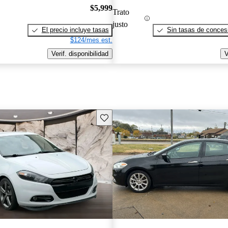
$5,999
Trato
justo
El precio incluye tasas
Sin tasas de concesi
$124/mes est.
Verif. disponibilidad
V
Guarda este Aviso