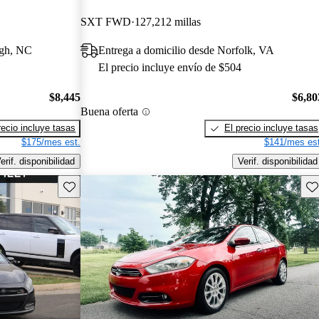
SXT FWD
127,212 millas
igh, NC
Entrega a domicilio desde Norfolk, VA
El precio incluye envío de $504
$8,445
$6,80
Buena oferta
recio incluye tasas
El precio incluye tasas
$175/mes est.
$141/mes est
erif. disponibilidad
Verif. disponibilidad
Guarda este Aviso
Gu