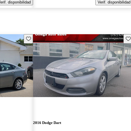
erif. disponibilidad
Verif. disponibilidad
Guarda este Aviso
Gu
2016 Dodge Dart