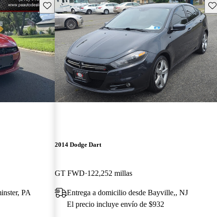
Guarda este Aviso
Gu
2014 Dodge Dart
GT FWD
122,252 millas
inster, PA
Entrega a domicilio desde Bayville,, NJ
El precio incluye envío de $932