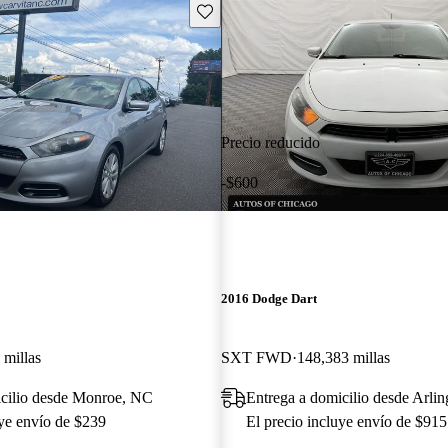
Guarda este Aviso
Precio reducido
-$600
2016 Dodge Dart
 millas
SXT FWD
148,383 millas
icilio desde Monroe, NC
Entrega a domicilio desde Arlin
uye envío de $239
El precio incluye envío de $915