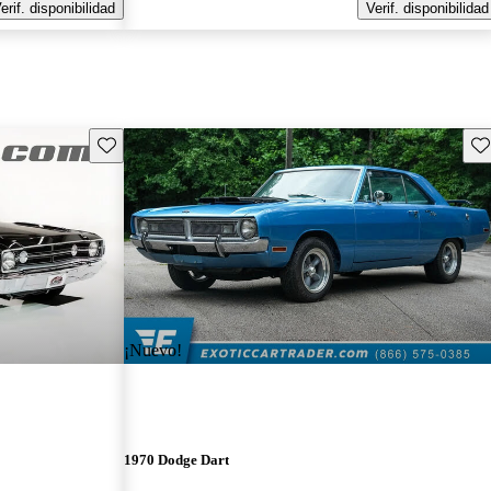
erif. disponibilidad
Verif. disponibilidad
Guarda este Aviso
Gu
¡Nuevo!
1970 Dodge Dart