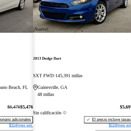
¡Nuevo!
2013 Dodge Dart
SXT FWD
145,391 millas
pano Beach, FL
Gainesville, GA
48 millas
$6,476
$5,476
$5,69
Sin calificación
onario adicionales
El precio incluye tasas
$114/mes est.
$119/mes est