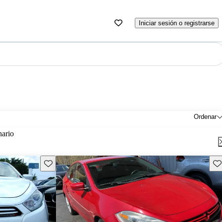
Iniciar sesión o registrarse
Ordenar
nario
Guarda este Aviso
Gu