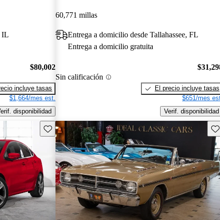
60,771 millas
 IL
Entrega a domicilio desde Tallahassee, FL
Entrega a domicilio gratuita
$80,002
$31,29
Sin calificación
recio incluye tasas
El precio incluye tasas
$1,664/mes est.
$651/mes est
erif. disponibilidad
Verif. disponibilidad
Guarda este Aviso
Gu