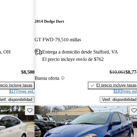
2014 Dodge Dart
GT FWD
79,510 millas
ia, OH
Entrega a domicilio desde Stafford, VA
El precio incluye envío de $762
$8,500
$10,061
$8,77
Buena oferta
recio incluye tasas
El precio incluye tasas
$177/mes est.
$183/mes est
erif. disponibilidad
Verif. disponibilidad
Guarda este Aviso
Gu