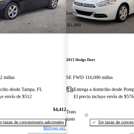
Precio reducido
-$1,000
2015 Dodge Dart
2 millas
SE FWD
116,090 millas
cilio desde Tampa, FL
Entrega a domicilio desde Pom
uye envío de $512
El precio incluye envío de $576
$4,412
Trato
justo
n tasas de concesionario adicionales
Sin tasas de concesi
$92/mes est.