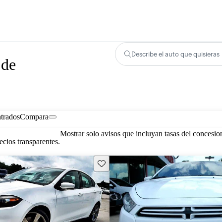
Describe el auto que quisieras
 de
trados
Compara
Mostrar solo avisos que incluyan tasas del concesio
cios transparentes.
Guarda este Aviso