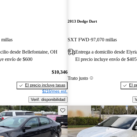
2013 Dodge Dart
 millas
SXT FWD
97,070 millas
cilio desde Bellefontaine, OH
Entrega a domicilio desde Elyr
uye envío de $600
El precio incluye envío de $405
$10,346
Trato justo
El precio incluye tasas
El p
$216/mes est.
Verif. disponibilidad
V
Guarda este Aviso