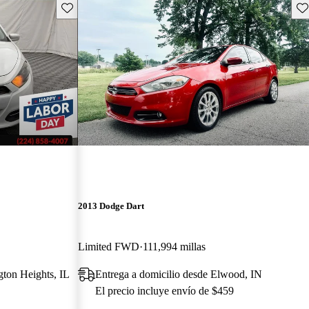
Guarda este Aviso
Gu
2013 Dodge Dart
Limited FWD
111,994 millas
gton Heights, IL
Entrega a domicilio desde Elwood, IN
El precio incluye envío de $459