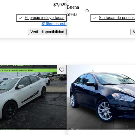
$7,929
Buena
oferta
El precio incluye tasas
Sin tasas de concesi
$165/mes est.
Verif. disponibilidad
V
Guarda este Aviso