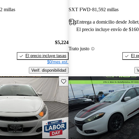
2 millas
SXT FWD
81,592 millas
Entrega a domicilio desde Joliet
El precio incluye envío de $160
$5,224
Trato justo
El precio incluye tasas
El p
$0/mes est.
Verif. disponibilidad
V
Guarda este Aviso