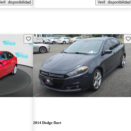
erif. disponibilidad
Verif. disponibilidad
Guarda este Aviso
Gu
2014 Dodge Dart