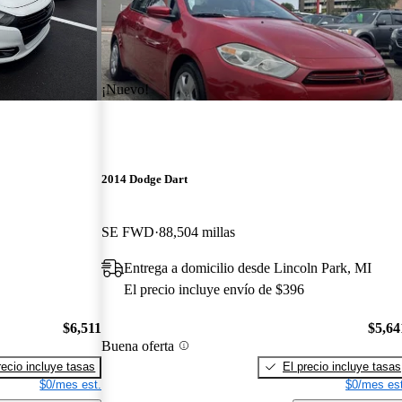
¡Nuevo!
2014 Dodge Dart
SE FWD
88,504 millas
Entrega a domicilio desde Lincoln Park, MI
El precio incluye envío de $396
$6,511
$5,64
Buena oferta
recio incluye tasas
El precio incluye tasas
$0/mes est.
$0/mes est