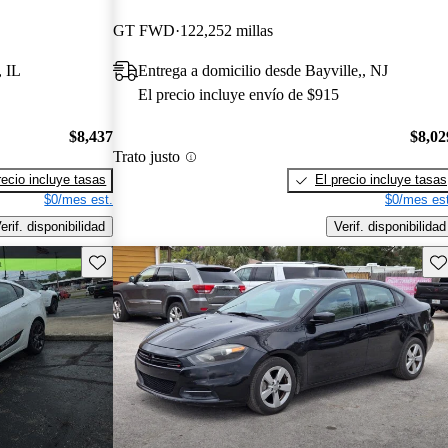
GT FWD
122,252 millas
, IL
Entrega a domicilio desde Bayville,, NJ
El precio incluye envío de $915
$8,437
$8,02
Trato justo
recio incluye tasas
El precio incluye tasas
$0/mes est.
$0/mes est
erif. disponibilidad
Verif. disponibilidad
Guarda este Aviso
Gu