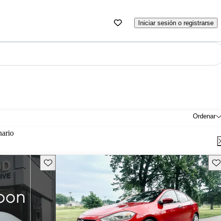
Iniciar sesión o registrarse
Ordenar
nario
Guarda este Aviso
Gu