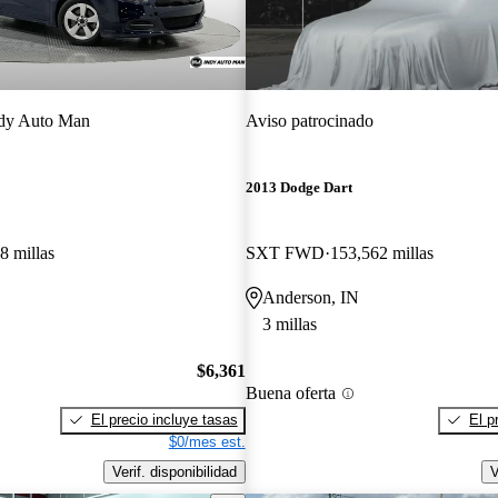
dy Auto Man
Aviso patrocinado
2013 Dodge Dart
8 millas
SXT FWD
153,562 millas
Anderson, IN
3 millas
$6,361
Buena oferta
El precio incluye tasas
El p
$0/mes est.
Verif. disponibilidad
V