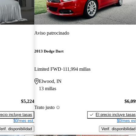
Aviso patrocinado
2013 Dodge Dart
Limited FWD
111,994 millas
Elwood, IN
13 millas
$5,224
$6,09
Trato justo
recio incluye tasas
El precio incluye tasas
$0/mes est.
$0/mes est
erif. disponibilidad
Verif. disponibilidad