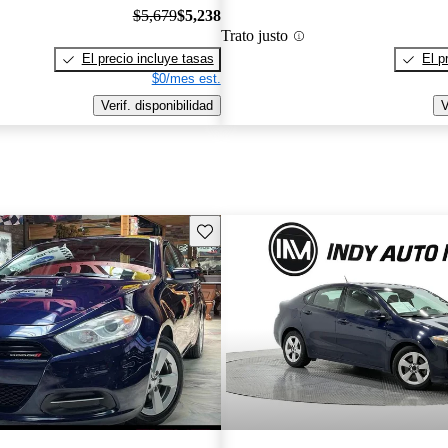
$5,679
$5,238
Trato justo
El precio incluye tasas
El p
$0/mes est.
Verif. disponibilidad
V
Guarda este Aviso