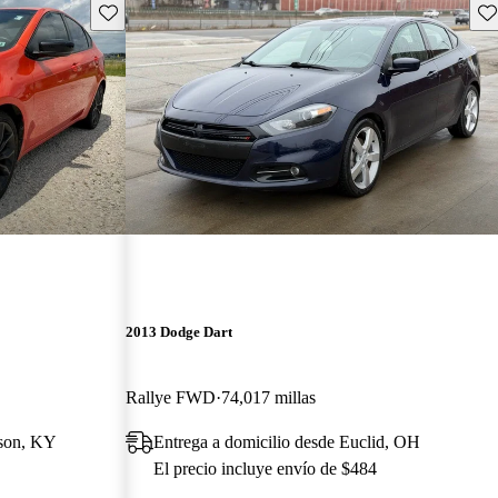
Guarda este Aviso
Gu
2013 Dodge Dart
Rallye FWD
74,017 millas
yson, KY
Entrega a domicilio desde Euclid, OH
El precio incluye envío de $484