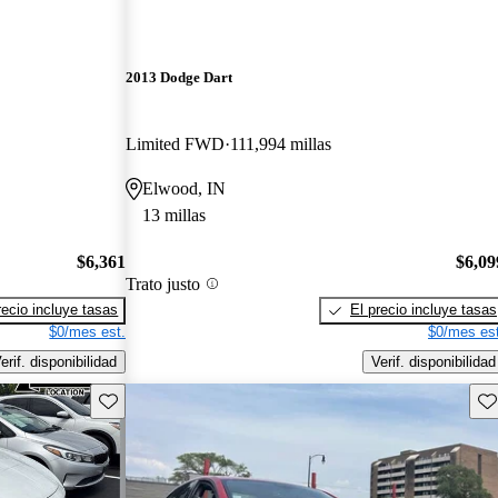
2013 Dodge Dart
Limited FWD
111,994 millas
Elwood, IN
13 millas
$6,361
$6,09
Trato justo
recio incluye tasas
El precio incluye tasas
$0/mes est.
$0/mes est
erif. disponibilidad
Verif. disponibilidad
Guarda este Aviso
Gu