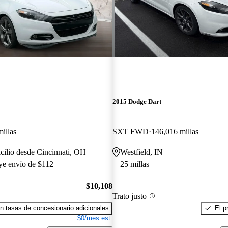
2015 Dodge Dart
illas
SXT FWD
146,016 millas
cilio desde Cincinnati, OH
Westfield, IN
uye envío de $112
25 millas
$10,108
Trato justo
n tasas de concesionario adicionales
El p
$0/mes est.