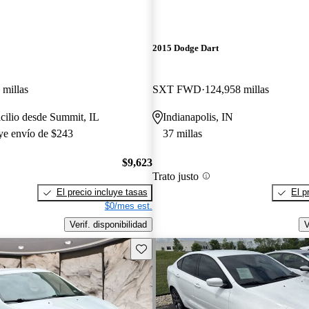
2015 Dodge Dart
 millas
SXT FWD
124,958 millas
cilio desde Summit, IL
Indianapolis, IN
uye envío de $243
37 millas
$9,623
Trato justo
El precio incluye tasas
El p
$0/mes est.
Verif. disponibilidad
V
Guarda este Aviso