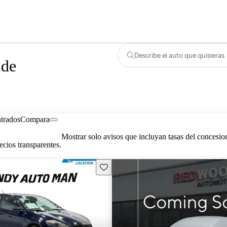
Describe el auto que quisieras
 de
trados
Compara
Mostrar solo avisos que incluyan tasas del concesio
cios transparentes.
Guarda este Aviso