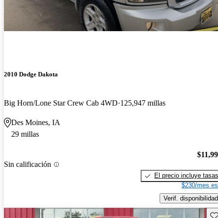
2010 Dodge Dakota
Big Horn/Lone Star Crew Cab 4WD
125,947 millas
Des Moines, IA
29 millas
$11,9
Sin calificación
El precio incluye tasa
$230/mes es
Verif. disponibilidad
Gu