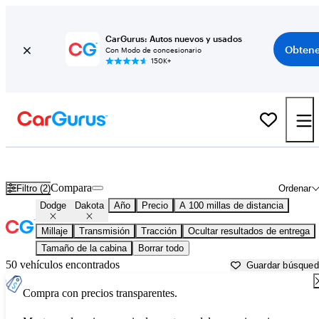
CarGurus: Autos nuevos y usados
Obtene
Con Modo de concesionario
150K+
Dodge Dakota usados en venta cerca de
Ames, IA
Compara
Filtro (2)
Ordenar
Dodge
Dakota
Año
Precio
A 100 millas de distancia
Millaje
Transmisión
Tracción
Ocultar resultados de entrega
Tamaño de la cabina
Borrar todo
50 vehículos encontrados
Guardar búsque
Compra con precios transparentes.