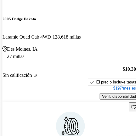
2005 Dodge Dakota
Laramie Quad Cab 4WD
128,618 millas
Des Moines, IA
27 millas
$10,3
Sin calificación
El precio incluye tasa
$197/mes es
Verif. disponibilidad
Gu