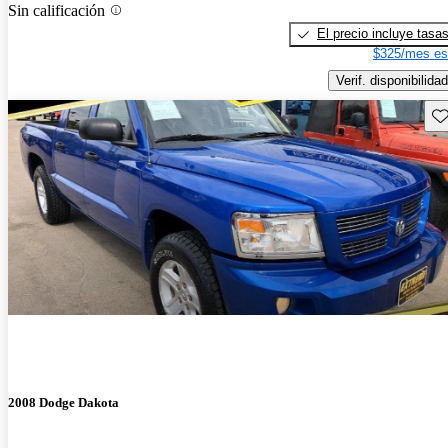
Sin calificación
El precio incluye tasa
$325/mes es
Verif. disponibilidad
Gu
2008 Dodge Dakota