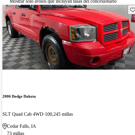
Mostrar solo avisos que incluyan tasas del concesionario
Gu
2006 Dodge Dakota
SLT Quad Cab 4WD
100,245 millas
Cedar Falls, IA
73 millas