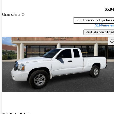
$5,9
Gran oferta
El precio incluye tasa
$114/mes es
Verif. disponibilidad
Gu