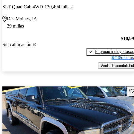
SLT Quad Cab 4WD
130,494 millas
Des Moines, IA
29 millas
$10,9
Sin calificación
El precio incluye tasa
$210/mes es
Verif. disponibilidad
Gu