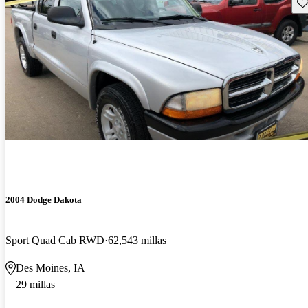
Gu
2004 Dodge Dakota
Sport Quad Cab RWD
62,543 millas
Des Moines, IA
29 millas