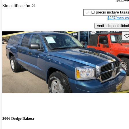
Sin calificación
El precio incluye tasa
$237/mes es
Verif. disponibilidad
Gu
2006 Dodge Dakota