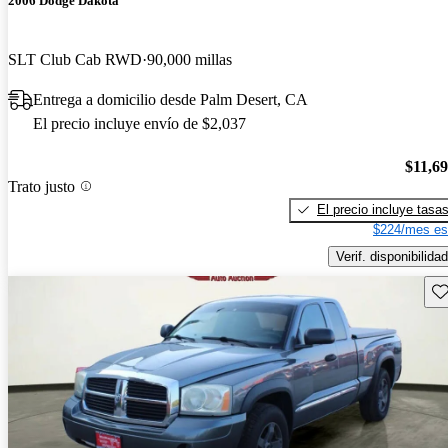
2006 Dodge Dakota
SLT Club Cab RWD
90,000 millas
Entrega a domicilio desde Palm Desert, CA
El precio incluye envío de $2,037
$11,6
Trato justo
El precio incluye tasa
$224/mes es
Verif. disponibilidad
Gu