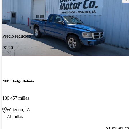
Precio reducido
-$120
2009 Dodge Dakota
186,457 millas
Waterloo, IA
73 millas
$1,879
$1,7