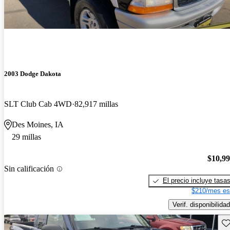
2003 Dodge Dakota
SLT Club Cab 4WD
82,917 millas
Des Moines, IA
29 millas
$10,9
Sin calificación
El precio incluye tasa
$210/mes es
Verif. disponibilidad
Gu