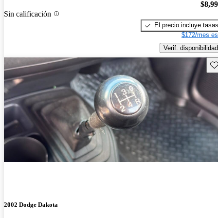
$8,9
Sin calificación
El precio incluye tasa
$172/mes es
Verif. disponibilidad
Gu
2002 Dodge Dakota