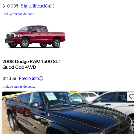
$10,995
Sin calificación
Incluye tarifas de conc.
2008 Dodge RAM 1500 SLT
Quad Cab 4WD
$11,159
Precio alto
Incluye tarifas de conc.
Gu